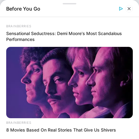
ανακοίνωσε επίσημα ότι από την Κυριακή 17 Μαΐου
Before You Go
τίθενται σε ισχύ προσωρινές κυκλοφοριακές ρυθμίσεις
στο τμήμα…
BRAINBERRIES
Sensational Seductress: Demi Moore's Most Scandalous
Performances
Ελλάδα
BRAINBERRIES
Επιμέλεια
NT
8 Movies Based On Real Stories That Give Us Shivers
Συντακτική Ομάδα
Δημοσίευση