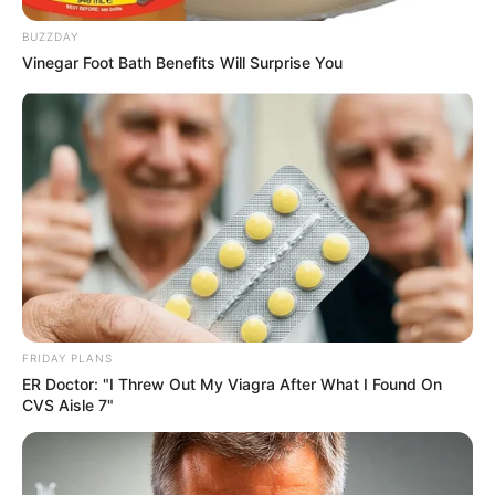
BUZZDAY
Vinegar Foot Bath Benefits Will Surprise You
FRIDAY PLANS
ER Doctor: "I Threw Out My Viagra After What I Found On
CVS Aisle 7"