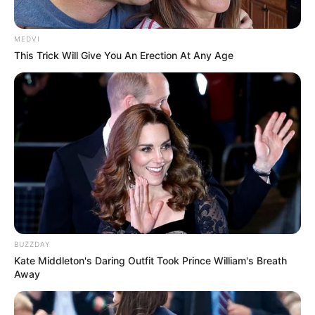
MEDVI
This Trick Will Give You An Erection At Any Age
BUZZDAY
Kate Middleton's Daring Outfit Took Prince William's Breath
Away