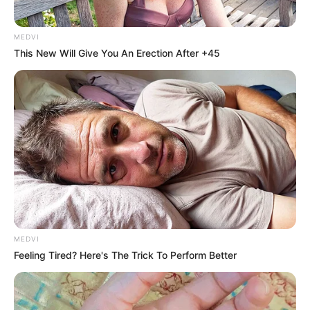
MEDVI
This New Will Give You An Erection After +45
MEDVI
Feeling Tired? Here's The Trick To Perform Better