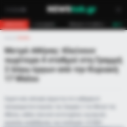
μηχανή
Κάλυμνος: Σε εξέλιξη πυρκαγιά σε χαμηλή βλάστηση στο Βαθύ
BREAKING
LIVE
Αρχική
»
Ελλάδα
Μετρό Αθήνας: Κλείνουν
νωρίτερα 4 σταθμοί στη Γραμμή
2 λόγω έργων από την Κυριακή
17 Μαΐου
Σημαντικές αλλαγές έρχονται στο καθημερινό
πρόγραμμα λειτουργίας της Γραμμής 2 του Μετρό της
Αθήνας, καθώς ξεκινούν εκτεταμένες νυχτερινές
εργασίες αναβάθμισης των υποδομών. Η ΣΤΑΣΥ