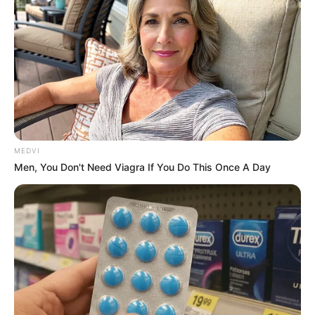
MEDVI
Men, You Don't Need Viagra If You Do This Once A Day