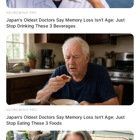
NEUROMIND PRO
Japan's Oldest Doctors Say Memory Loss Isn't Age: Just
Δείτε όλες τις τελευταίες
Ειδήσεις
από την Ελλάδα και
Stop Drinking These 3 Beverages
τον Κόσμο, τη στιγμή που συμβαίνουν, στο
Newstok.gr
.
NEUROMIND PRO
Japan's Oldest Doctors Say Memory Loss Isn't Age: Just
Stop Eating These 3 Foods