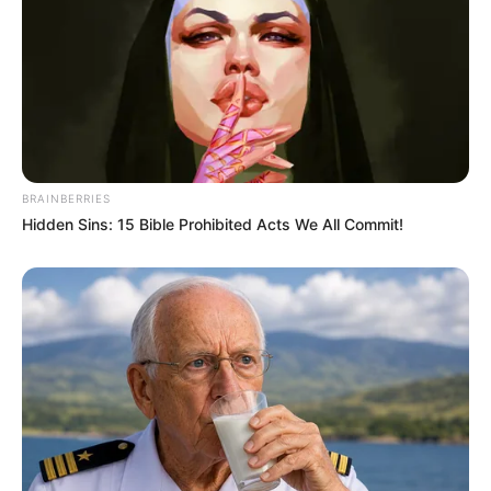
Τελευταία νέα
Εθνικό Κέντρο Αιμοδοσίας: Η προσφορά
δεν έχει εποχή αλλά αποτελεί μια
διαρκή θετική συνειδητή επιλογή
Χαλκίδα: Διασώθηκε 30χρονη μετά από
πτώση από την υψηλή γέφυρα –
BRAINBERRIES
Μεταφέρθηκε στο νοσοκομείο
Hidden Sins: 15 Bible Prohibited Acts We All Commit!
Αριστοτέλης Δαμίγος: Σε κλίμα βαθιάς
οδύνης η αποτέφρωση του συντονιστή
που έχασε τη ζωή του στη σύγκρουση
των ελικοπτέρων στην Ψάθα
Γιατί δεν υπήρχαν μικροσκοπικοί
δεινόσαυροι; – Τι αποκαλύπτουν νέες
έρευνες