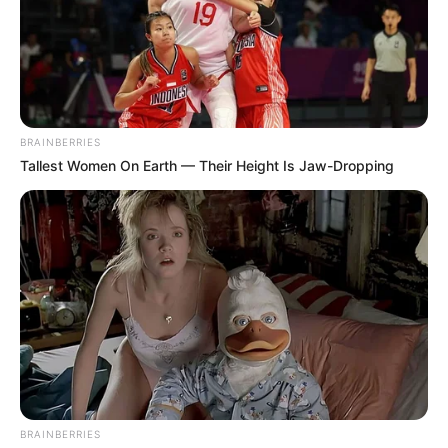
Σημαντικές αλλαγές έρχονται στο καθημερινό
πρόγραμμα λειτουργίας της Γραμμής 2 του
Μετρό της Αθήνας, καθώς ξεκινούν
εκτεταμένες νυχτερινές εργασίες αναβάθμισης
BRAINBERRIES
των υποδομών. Η ΣΤΑΣΥ ανακοίνωσε επίσημα
Tallest Women On Earth — Their Height Is Jaw-Dropping
ότι από την Κυριακή 17 Μαΐου τίθενται σε ισχύ
προσωρινές κυκλοφοριακές ρυθμίσεις στο
τμήμα «Σεπόλια – Μεταξουργείο», προκειμένου
να προχωρήσει η απαραίτητη αντικατάσταση
των σιδηροτροχιών καθώς και η εγκατάσταση
του νέου δικτύου 5G.
Λόγω των τεχνικών αυτών παρεμβάσεων, οι
BRAINBERRIES