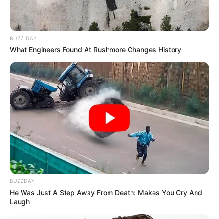
BUZZ DAY
What Engineers Found At Rushmore Changes History
BUZZDAY
He Was Just A Step Away From Death: Makes You Cry And
Laugh