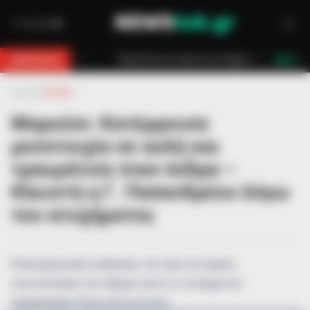
ια 18χρονο στη Θάσο: Η κλήση στο 112 και η έγκαιρη επέμβαση των πυροσβεσ
BREAKING
LIVE
Αρχική
»
Ελλάδα
Μαρούσι: Κατέρρευσε
μεσοτοιχία σε αυλή και
τραυμάτισε έναν άνδρα –
Κλειστή η Γ. Παπανδρέου λόγω
του ατυχήματος
Κυκλοφοριακές ρυθμίσεις σε ισχύ και άμεση
κινητοποίηση των Αρχών μετά το ατύχημα σε
παρακείμενη ιδιωτική κατοικία.