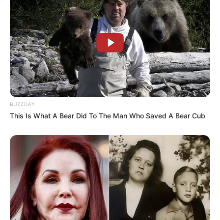
BUZZDAY
This Is What A Bear Did To The Man Who Saved A Bear Cub