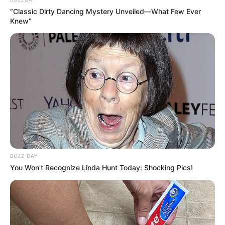
“Classic Dirty Dancing Mystery Unveiled—What Few Ever
Knew"
BUZZ DAY
You Won't Recognize Linda Hunt Today: Shocking Pics!