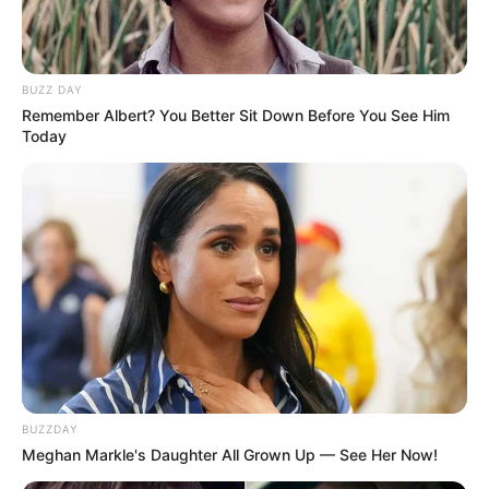
BUZZ DAY
Remember Albert? You Better Sit Down Before You See Him
Today
Απρόσμενο ατύχημα σημειώθηκε στον αστικό
ιστό του Αμαρουσίου, όταν τμήμα παλαιάς
μεσοτοιχίας κατέρρευσε απροειδοποίητα μέσα
σε αυλή παρακείμενης ιδιωτικής κατοικίας.
BUZZDAY
Meghan Markle's Daughter All Grown Up — See Her Now!
Η ξαφνική πτώση των δομικών υλικών