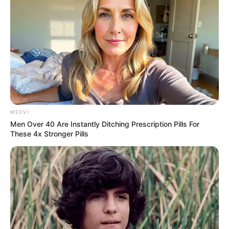
04/07/2026, 20:38 · 8:38 ΜΜ
Κοινοποίησε άρθρο
Προσθήκη το
newstok.gr
στην Google
Ανακαλύψτε περισσότερα άρθρα στα αποτελέσματα
MEDVI
αναζήτησης.
Men Over 40 Are Instantly Ditching Prescription Pills For
These 4x Stronger Pills