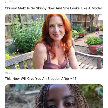
BUZZDAY
Chrissy Metz Is So Skinny Now And She Looks Like A Model
MEDVI
This New Will Give You An Erection After +45