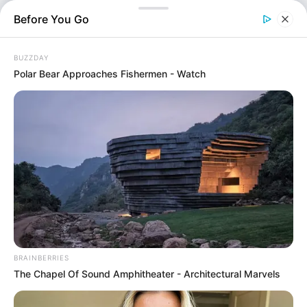
Before You Go
BUZZDAY
Polar Bear Approaches Fishermen - Watch
Ελλάδα
Επιμέλεια
BRAINBERRIES
NT
Συντακτική Ομάδα
The Chapel Of Sound Amphitheater - Architectural Marvels
Δημοσίευση
04/07/2026, 20:37 · 8:37 ΜΜ
Τελευταία ενημέρωση