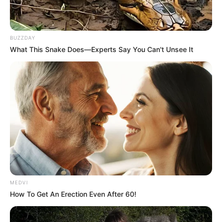
BUZZDAY
What This Snake Does—Experts Say You Can't Unsee It
MEDVI
How To Get An Erection Even After 60!