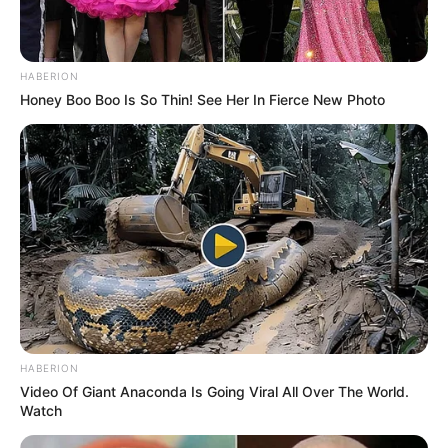
HABERION
Honey Boo Boo Is So Thin! See Her In Fierce New Photo
HABERION
Video Of Giant Anaconda Is Going Viral All Over The World.
Watch