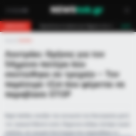
ρονο στη Θάσο: Η κλήση στο 112 και η έγκαιρη επέμβαση των πυροσβεστών τ
BREAKING
LIVE
Αρχική
»
Ελλάδα
Λουτράκι: Θρήνος για τον
54χρονο πατέρα που
σκοτώθηκε σε τροχαίο – Τον
παρέσυρε τζιπ που φέρεται να
παραβίασε STOP
Βαρύ πένθος σκιάζει την κοινωνία του Λουτρακίου μετά
τον τραγικό θάνατο ενός 54χρονου άνδρα, πατέρα τριών
παιδιών, σε τροχαίο δυστύχημα που σημειώθηκε το