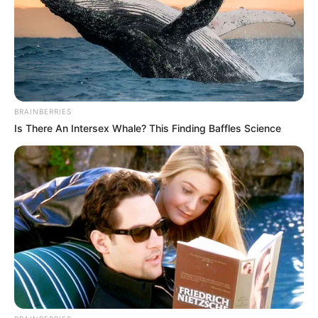
12/09/2025, 21:32 · 9:32 ΜΜ
Τελευταία ενημέρωση
12/09/2025, 21:32 · 9:32 ΜΜ
Κοινοποίησε άρθρο
BRAINBERRIES
Is There An Intersex Whale? This Finding Baffles Science
Προσθήκη το
newstok.gr
στην Google
Ανακαλύψτε περισσότερα άρθρα στα αποτελέσματα
αναζήτησης.