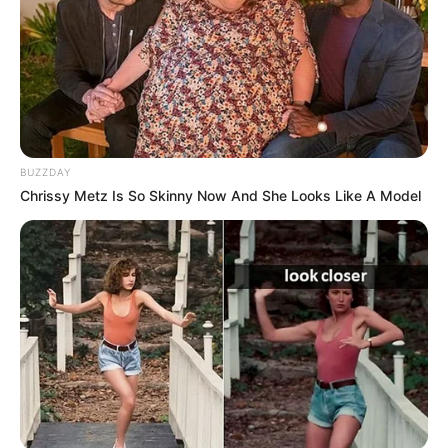
BUZZDAY
Chrissy Metz Is So Skinny Now And She Looks Like A Model