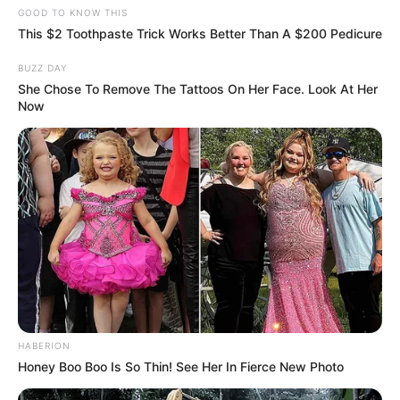
GOOD TO KNOW THIS
This $2 Toothpaste Trick Works Better Than A $200 Pedicure
BUZZ DAY
She Chose To Remove The Tattoos On Her Face. Look At Her
Now
HABERION
Honey Boo Boo Is So Thin! See Her In Fierce New Photo