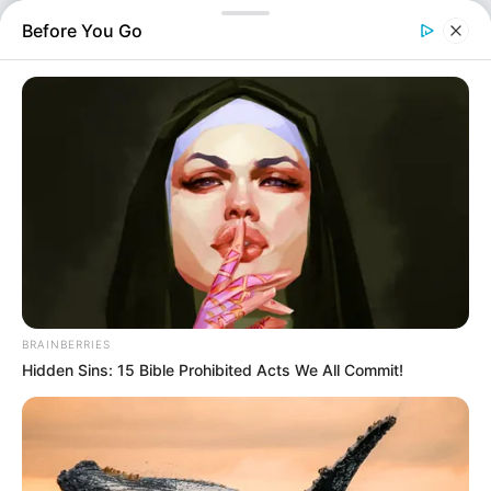
βράδυ της Πέμπτης (11/9). Το τραγικό περιστατικό
Before You Go
έλαβε χώρα στην οδό Δημοσίων Υπαλλήλων, στην
περιοχή Πούσι Μεϊντάνι,…
BRAINBERRIES
Hidden Sins: 15 Bible Prohibited Acts We All Commit!
Ελλάδα
Επιμέλεια
NT
Συντακτική Ομάδα
Δημοσίευση