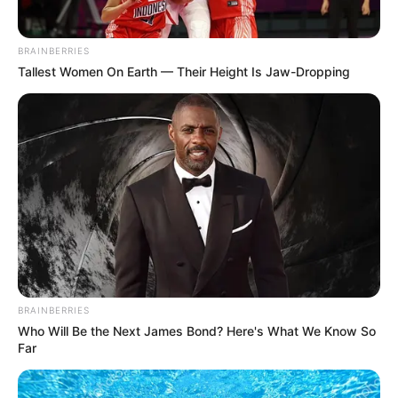
BRAINBERRIES
Tallest Women On Earth — Their Height Is Jaw-Dropping
BRAINBERRIES
Who Will Be the Next James Bond? Here's What We Know So
Far