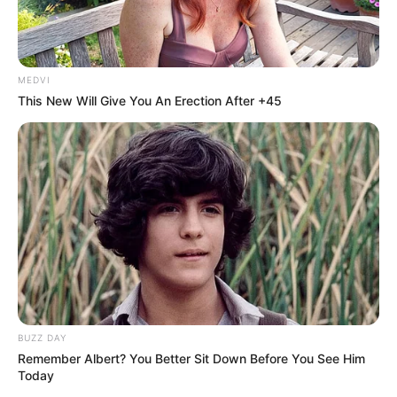
MEDVI
This New Will Give You An Erection After +45
BUZZ DAY
Remember Albert? You Better Sit Down Before You See Him
Today