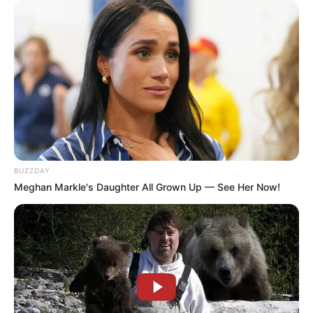
BUZZDAY
Meghan Markle's Daughter All Grown Up — See Her Now!