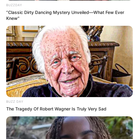
BUZZDAY
“Classic Dirty Dancing Mystery Unveiled—What Few Ever
Knew"
BUZZ DAY
The Tragedy Of Robert Wagner Is Truly Very Sad