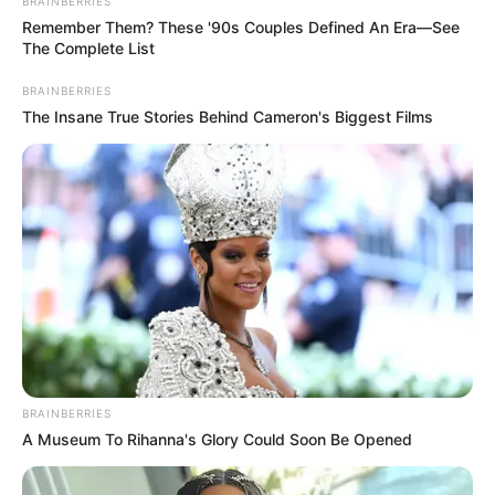
BRAINBERRIES
Remember Them? These '90s Couples Defined An Era—See
The Complete List
BRAINBERRIES
The Insane True Stories Behind Cameron's Biggest Films
Βαρύ πένθος σκιάζει την κοινωνία του
Λουτρακίου μετά τον τραγικό θάνατο ενός
BRAINBERRIES
54χρονου άνδρα, πατέρα τριών παιδιών, σε
A Museum To Rihanna's Glory Could Soon Be Opened
τροχαίο δυστύχημα που σημειώθηκε το βράδυ