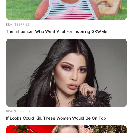
BRAINBERRIES
The Influencer Who Went Viral For Inspiring GRWMs
Σήμερα, νωρίτερα το βράδυ της Τετάρτης
23/4/2025 στην
Κοζάνη
, ένα 10χρονο κορίτσι
πνίγηκε τρώγοντας πατατάκια.
BRAINBERRIES
Σύμφωνα με το kozanimedia, έφτασε στο χωριό
If Looks Could Kill, These Women Would Be On Top
Άνω Κόμη, το συντομότερο, το ασθενοφόρο του