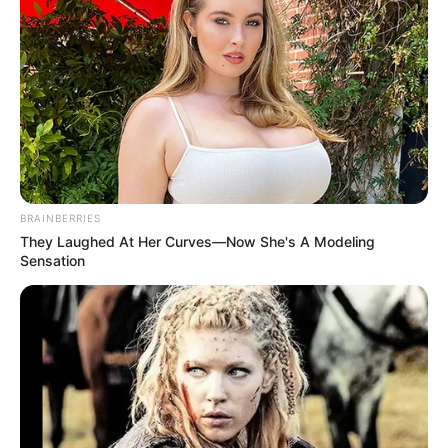
ΕΚΑΒ
καθώς και συνοδεία
γιατρού
, ώστε να
παρέχουν στο 10χρονο κορίτσι, τις πρώτες
βοήθειες και τις σχετικές συμβουλές.
Οι ίδιες πληροφορίες αναφέρουν ότι
διαπιστώθηκε τελικά, πως το κορίτσι είναι
καλά στην υγεία του.
BRAINBERRIES
They Laughed At Her Curves—Now She's A Modeling
Sensation
Τελευταία νέα
Θεσσαλονίκη: Τι αλλάζει στις
λεωφορειακές γραμμές με τη
λειτουργία της επέκτασης του Μετρό
στην Καλαμαριά
Τραγωδία στην Πάτρα: Πέθανε βρέφος