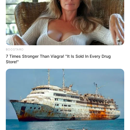
BOOSTARO
7 Times Stronger Than Viagra! "It Is Sold In Every Drug
Store!"