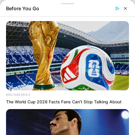
Before You Go
Θρήνος στο Ρέθυμνο: Τροχαίο δυστύχημα
BRAINBERRIES
The World Cup 2026 Facts Fans Can't Stop Talking About
Ελλάδα
Επιμέλεια
NT
Κατερίνα Φούκα
Δημοσίευση
23/04/2025, 22:17 · 10:17 ΜΜ
Τελευταία ενημέρωση
23/04/2025, 22:18 · 10:18 ΜΜ