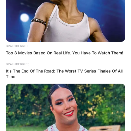
Κοινοποίησε άρθρο
BRAINBERRIES
Προσθήκη το
newstok.gr
στην Google
Top 8 Movies Based On Real Life. You Have To Watch Them!
Ανακαλύψτε περισσότερα άρθρα στα αποτελέσματα
αναζήτησης.
BRAINBERRIES
It's The End Of The Road: The Worst TV Series Finales Of All
Time