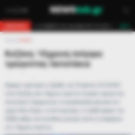
υροσβεστών τον έσωσαν!
Επίδομα 150€: Πότε πληρώνεται η έκτακτη ε
BREAKING
LIVE
Αρχική
»
Ελλάδα
Κοζάνη: 10χρονη πνίγηκε
τρώγοντας πατατάκια
Σήμερα, νωρίτερα το βράδυ της Τετάρτης 23/4/2025
στην Κοζάνη, ένα 10χρονο κορίτσι πνίγηκε τρώγοντας
πατατάκια. Σύμφωνα με το kozanimedia, έφτασε στο
χωριό Άνω Κόμη, το συντομότερο, το ασθενοφόρο του
ΕΚΑΒ καθώς και συνοδεία γιατρού, ώστε να παρέχουν
στο 10χρονο κορίτσι,…