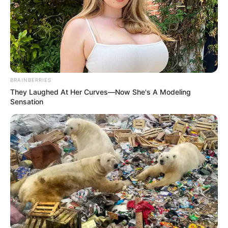
16/05/2025, 20:43 · 8:43 ΜΜ
Κοινοποίησε άρθρο
BRAINBERRIES
Προσθήκη το
newstok.gr
στην Google
They Laughed At Her Curves—Now She's A Modeling
Sensation
Ανακαλύψτε περισσότερα άρθρα στα αποτελέσματα
αναζήτησης.