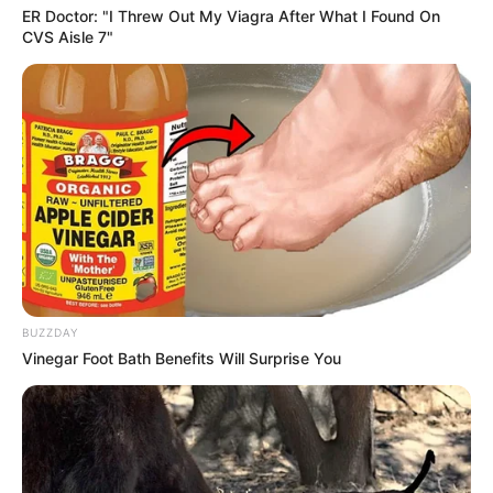
ER Doctor: "I Threw Out My Viagra After What I Found On
CVS Aisle 7"
BUZZDAY
Vinegar Foot Bath Benefits Will Surprise You