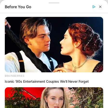
ημιτελικό, γεγονός που φούντωσε την αγωνία όχι μόνο…
Before You Go
BRAINBERRIES
Iconic '90s Entertainment Couples We'll Never Forget
Ελλάδα
Επιμέλεια
NT
Κατερίνα Φούκα
Δημοσίευση
16/05/2025, 20:43 · 8:43 ΜΜ
Τελευταία ενημέρωση