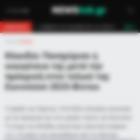
 πυροσβεστών τον έσωσαν!
Επίδομα 150€: Πότε πληρώνεται η έκτακτη 
BREAKING
LIVE
Αρχική
»
Ελλάδα
Κλαυδία: Πανηγύρισε η
οικογένεια της μετά την
πρόκρισή στον τελικό της
Eurovision 2025-Βίντεο
Tο βράδυ της Πέμπτης 15/5/2025 η Κλαυδία, συγκίνησε
με την πρόκρισή της στον μεγάλο τελικό της Eurovision.
Το όνομα της Ελλάδας ακούστηκε τελευταίο ανάμεσα
στις 10 χώρες που προκρίθηκαν από τον δεύτερο