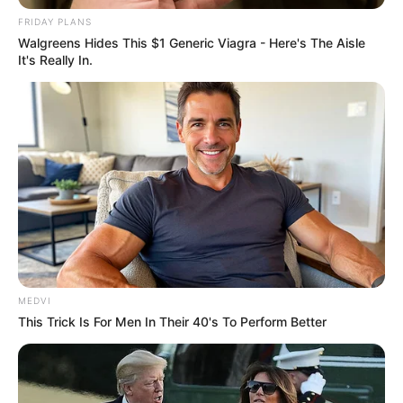
FRIDAY PLANS
Walgreens Hides This $1 Generic Viagra - Here's The Aisle
It's Really In.
MEDVI
This Trick Is For Men In Their 40's To Perform Better