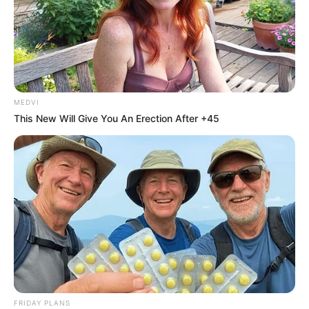
MEDVI
This New Will Give You An Erection After +45
FRIDAY PLANS