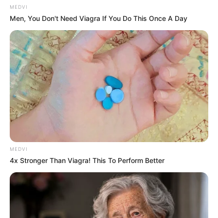
MEDVI
Men, You Don't Need Viagra If You Do This Once A Day
MEDVI
4x Stronger Than Viagra! This To Perform Better