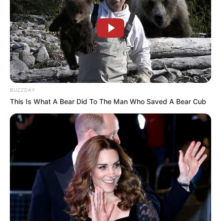
BUZZDAY
This Is What A Bear Did To The Man Who Saved A Bear Cub