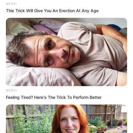
MEDVI
This Trick Will Give You An Erection At Any Age
MEDVI
Feeling Tired? Here's The Trick To Perform Better