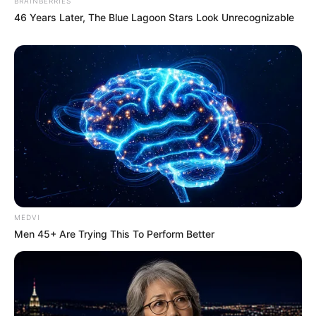
BRAINBERRIES
46 Years Later, The Blue Lagoon Stars Look Unrecognizable
MEDVI
Men 45+ Are Trying This To Perform Better