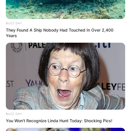
BUZZ DAY
They Found A Ship Nobody Had Touched In Over 2,400
Years
BUZZ DAY
You Won't Recognize Linda Hunt Today: Shocking Pics!