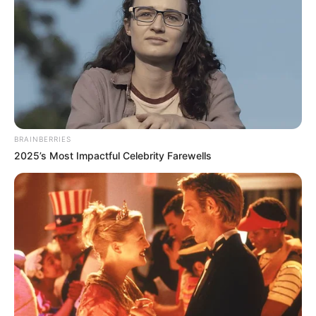
Χειροπέδες σε 49χρονο φυγόδικο της
ρωσόφωνης μαφίας στην Αθήνα
Σπείρα είχε στήσει υπερσύγχρονα
εργαστήρια κάνναβης στην Αττική και
πουλούσε ναρκωτικά μέχρι και στην
Πανεπιστημιούπολη
BRAINBERRIES
2025’s Most Impactful Celebrity Farewells
Δείτε όλες τις τελευταίες
Ειδήσεις
από την Ελλάδα και
τον Κόσμο, τη στιγμή που συμβαίνουν, στο
Newstok.gr
.