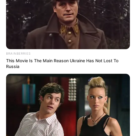
Προσθήκη το
newstok.gr
στην Google
Ανακαλύψτε περισσότερα άρθρα στα αποτελέσματα
αναζήτησης.
BRAINBERRIES
This Movie Is The Main Reason Ukraine Has Not Lost To
Russia