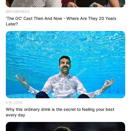
BRAINBERRIES
'The OC' Cast Then And Now - Where Are They 20 Years
Later?
Σοβαρό τροχαίο ατύχημα στο οποίο
ενεπλάκησαν συνολικά πέντε οχήματα
σημειώθηκε το απόγευμα του Σαββάτου στην
καρδιά της Αθήνας, προκαλώντας έντονη
ανησυχία στους περαστικούς και άμεση
CTA LOVE
κινητοποίηση των αρχών.
Why this ordinary drink is the secret to feeling your best
every day
Σύμφωνα με τις πρώτες διαθέσιμες