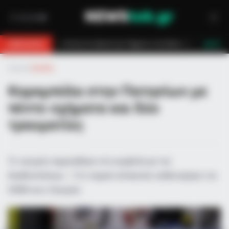
ρονο στη Θάσο: Η κλήση στο 112 και η έγκαιρη επέμβαση των πυροσβεστών τ
BREAKING
LIVE
Αρχική
»
Ελλάδα
Καραμπόλα στην Πατησίων με
πέντε οχήματα και δύο
τραυματίες
Το τροχαίο σημειώθηκε στη συμβολή με την
Αγαθουπόλεως – Στο σημείο έσπευσαν ασθενοφόρα του
ΕΚΑΒ και η Τροχαία.