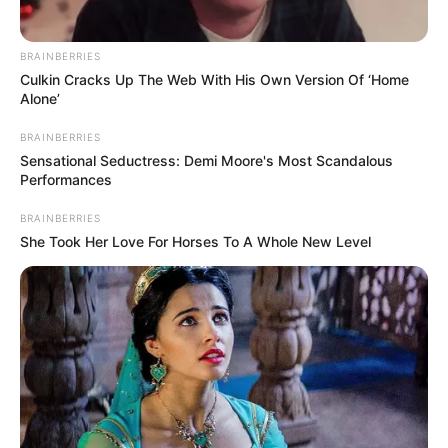
σημείο έσπευσαν δυνάμεις της Τροχαίας
BRAINBERRIES
προκειμένου να ρυθμίσουν την κυκλοφορία των
Culkin Cracks Up The Web With His Own Version Of ‘Home
υπολοίπων οχημάτων, καθώς στο συγκεκριμένο
Alone’
οδικό άξονα δημιουργήθηκε προσωρινή
BRAINBERRIES
Sensational Seductress: Demi Moore's Most Scandalous
κυκλοφοριακή συμφόρηση και σχηματίστηκαν
Performances
ουρές. Παράλληλα, έφτασαν δύο ασθενοφόρα
BRAINBERRIES
του ΕΚΑΒ, τα πληρώματα των οποίων
She Took Her Love For Horses To A Whole New Level
προσέφεραν τις πρώτες βοήθειες στους
τραυματίες και στη συνέχεια τους μετέφεραν
εσπευσμένα στο νοσοκομείο για την παροχή
της απαραίτητης ιατρικής φροντίδας.
Μέχρι στιγμής, οι θεράποντες ιατροί δεν έχουν