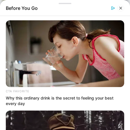
Before You Go
Ελλάδα
Επιμέλεια
NT
Νίκος Γεωργίου
Δημοσίευση
CTA FAVORITE
16/05/2026, 22:54 · 10:54 ΜΜ
Why this ordinary drink is the secret to feeling your best
Τελευταία ενημέρωση
16/05/2026, 22:54 · 10:54 ΜΜ
every day
Κοινοποίησε άρθρο