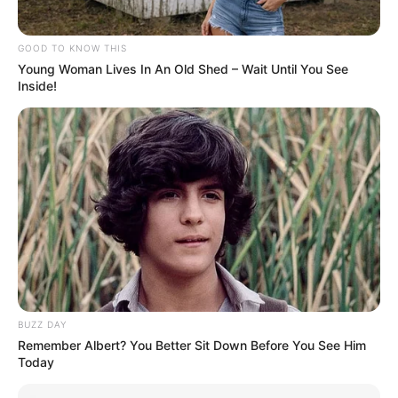
απόφαση για επιπλέον υπερωρίες,
νυχτερινά και εξαιρέσιμα
GOOD TO KNOW THIS
Γιώργος Μασούρας: Το συγκινητικό
Young Woman Lives In An Old Shed – Wait Until You See
<<αντίο>> στον Ολυμπιακό – ” Δεν
Inside!
φορούσα απλώς μια φανέλα, φορούσα
ένα όνειρο ”
Στέλιος Ράμφος: Έφυγε από τη ζωή σε
ηλικία 87 ετών – Η ζωή και η διαδρομή
του σπουδαίου συγγραφέα και
φιλόσοφου
Πώς θα κινηθούν τα ΜΜΜ τον
Αύγουστο – Οι συχνότητες σε Μετρό,
ΗΣΑΠ, Τραμ και λεωφορεία
BUZZ DAY
Remember Albert? You Better Sit Down Before You See Him
Today
Δείτε όλες τις τελευταίες
Ειδήσεις
από την Ελλάδα και