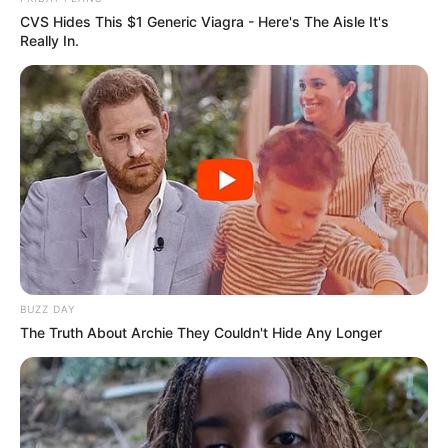
CVS Hides This $1 Generic Viagra - Here's The Aisle It's
Really In.
BUZZ DAY
The Truth About Archie They Couldn't Hide Any Longer