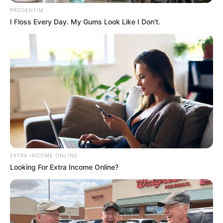
PRODENTIM
I Floss Every Day. My Gums Look Like I Don't.
EXTRA INCOME ONLINE
Μια ανείπωτη τραγωδία σημειώθηκε το
Looking For Extra Income Online?
απόγευμα της Κυριακής 23 Νοεμβρίου 2025
στο Ηράκλειο Κρήτης, βυθίζοντας στο πένθος
την τοπική κοινωνία. Ένας άνδρας, ηλικίας