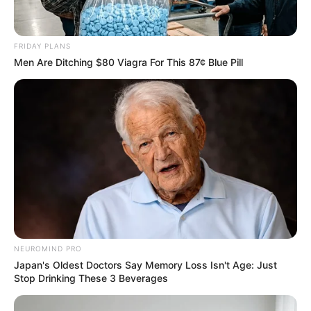
FRIDAY PLANS
Men Are Ditching $80 Viagra For This 87¢ Blue Pill
NEUROMIND PRO
Japan's Oldest Doctors Say Memory Loss Isn't Age: Just
Stop Drinking These 3 Beverages