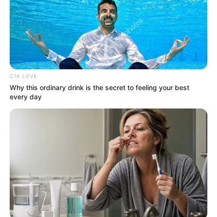
Δημοσίευση
23/11/2025, 21:45 · 9:45 ΜΜ
Τελευταία ενημέρωση
23/11/2025, 21:45 · 9:45 ΜΜ
Κοινοποίησε άρθρο
CTA LOVE
Why this ordinary drink is the secret to feeling your best
every day
Προσθήκη το
newstok.gr
στην Google
Ανακαλύψτε περισσότερα άρθρα στα αποτελέσματα
αναζήτησης.