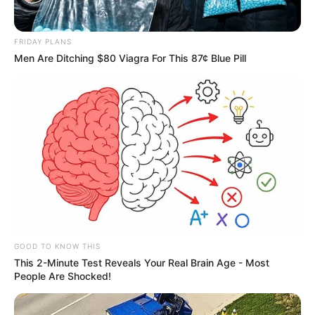
FRIDAY PLANS
Men Are Ditching $80 Viagra For This 87¢ Blue Pill
GOOD TO KNOW THIS
This 2-Minute Test Reveals Your Real Brain Age - Most
People Are Shocked!