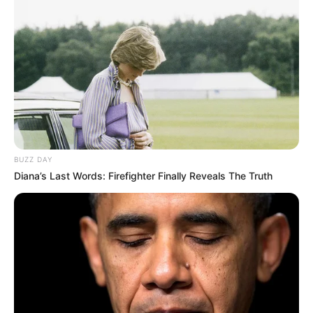
τον Κόσμο, τη στιγμή που συμβαίνουν, στο
Newstok.gr
.
BUZZ DAY
Diana’s Last Words: Firefighter Finally Reveals The Truth