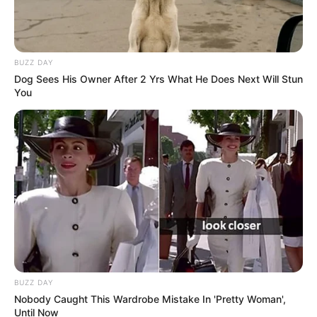
BUZZ DAY
Dog Sees His Owner After 2 Yrs What He Does Next Will Stun
You
BUZZ DAY
Nobody Caught This Wardrobe Mistake In 'Pretty Woman',
Until Now