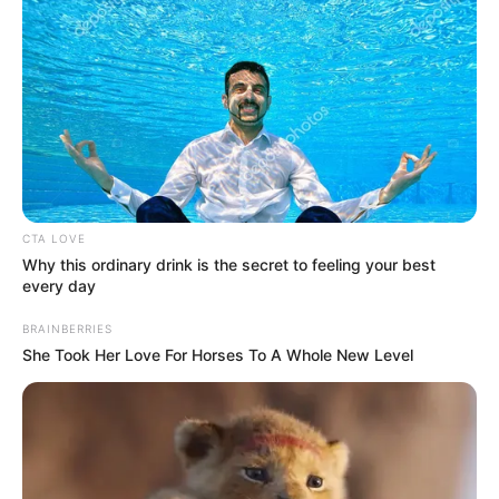
εργαστήρια κάνναβης στην Αττική και
πουλούσε ναρκωτικά μέχρι και στην
Πανεπιστημιούπολη
Δείτε όλες τις τελευταίες
Ειδήσεις
από την Ελλάδα και
τον Κόσμο, τη στιγμή που συμβαίνουν, στο
Newstok.gr
.
CTA LOVE
Why this ordinary drink is the secret to feeling your best
every day
BRAINBERRIES
She Took Her Love For Horses To A Whole New Level