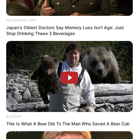
NEUROMIND PRO
Japan's Oldest Doctors Say Memory Loss Isn't Age: Just
Stop Drinking These 3 Beverages
BUZZDAY
This Is What A Bear Did To The Man Who Saved A Bear Cub