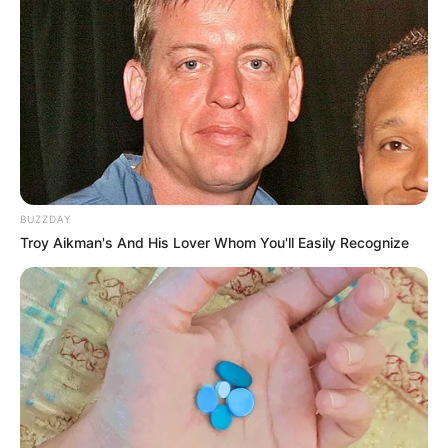
BUZZDAY
Troy Aikman's And His Lover Whom You'll Easily Recognize