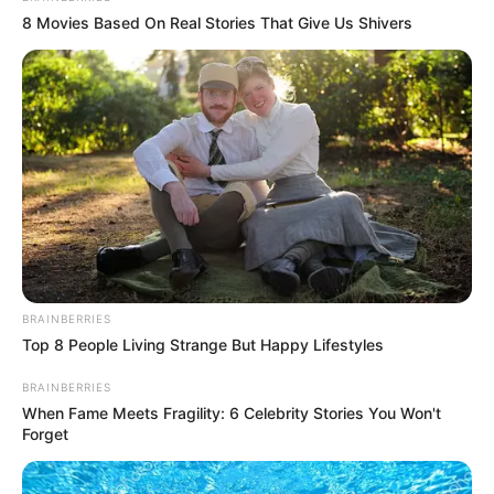
τον χαμό του αγρότη, ο οποίος ήταν ιδιαίτερα
8 Movies Based On Real Stories That Give Us Shivers
γνωστός στην ευρύτερη περιοχή.
Τελευταία νέα
Μάστιγα οι απάτες – Πώς οι επιτήδειοι
εξαπατούν τους πολίτες
Θλίψη στην Καστοριά: Βρήκαν νεκρή από
πυροβολισμό μια τεράστια αρκούδα 300
BRAINBERRIES
κιλών
Top 8 People Living Strange But Happy Lifestyles
Χειροπέδες σε 49χρονο φυγόδικο της
BRAINBERRIES
ρωσόφωνης μαφίας στην Αθήνα
When Fame Meets Fragility: 6 Celebrity Stories You Won't
Forget
Σπείρα είχε στήσει υπερσύγχρονα