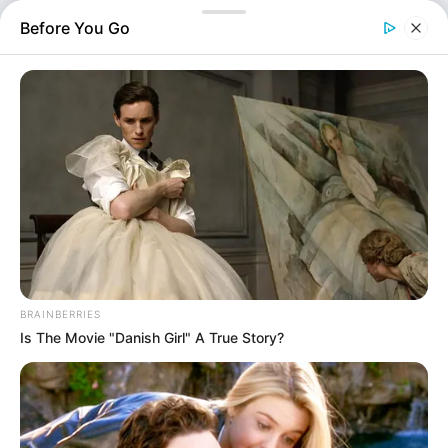
Before You Go
Ελλάδα
BRAINBERRIES
Επιμέλεια
NT
Χριστίνα Μακρή
Is The Movie "Danish Girl" A True Story?
Δημοσίευση
08/05/2026, 19:46 · 7:46 ΜΜ
Τελευταία ενημέρωση
08/05/2026, 19:46 · 7:46 ΜΜ