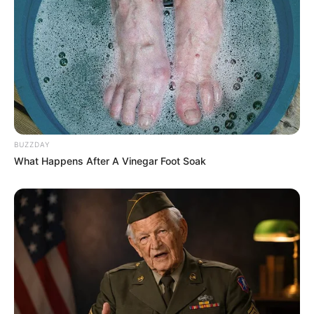
BUZZDAY
What Happens After A Vinegar Foot Soak