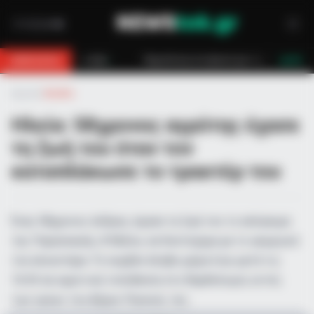
 βουνό για 18χρονο στη Θάσο: Η κλήση στο 112 και η έγκαιρη επέμβαση των
BREAKING
LIVE
Αρχική
»
Ελλάδα
Ηλεία: 58χρονος αγρότης έχασε
τη ζωή του όταν τον
καταπλάκωσε το τρακτέρ του
Ένας 58χρονος άνδρας, έχασε τη ζωή του το απόγευμα
της Παρασκευής, 8 Μαΐου, σε δυστύχημα με το γεωργικό
του ελκυστήρα. Το συμβάν έλαβε χώρα λίγο μετά τις
16:30 σε αγροτική τοποθεσία στο Βαρθολομιό, εντός
των ορίων του Δήμου Πηνειού, την…