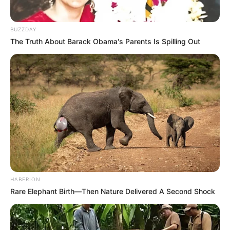
BUZZDAY
The Truth About Barack Obama's Parents Is Spilling Out
HABERION
Rare Elephant Birth—Then Nature Delivered A Second Shock