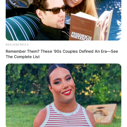
Κοινοποίησε άρθρο
Προσθήκη το
newstok.gr
στην Google
Ανακαλύψτε περισσότερα άρθρα στα αποτελέσματα
BRAINBERRIES
αναζήτησης.
Remember Them? These '90s Couples Defined An Era—See
The Complete List