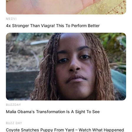
MEDVI
4x Stronger Than Viagra! This To Perform Better
BUZZDAY
Malia Obama's Transformation Is A Sight To See
BUZZ DAY
Coyote Snatches Puppy From Yard – Watch What Happened