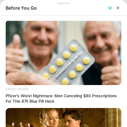
συμβούλιο, έπειτα από εισήγηση του υπουργού
Before You Go
Δικαιοσύνης, Γιώργου Φλωρίδη. Η απόφαση για…
FRIDAY PLANS
Pfizer's Worst Nightmare: Men Canceling $80 Prescriptions
For This 87¢ Blue Pill Hack
Ελλάδα
Επιμέλεια
NT
Συντακτική Ομάδα