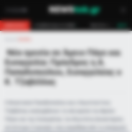
βλάστηση στο Βαθύ
Φωτιά σε εργοστάσιο ανακύκλωσης στο Μαρκόπο
BREAKING
LIVE
Αρχική
»
Ελλάδα
Νέα ηγεσία σε Άρειο Πάγο και
Εισαγγελία: Πρόεδρος η Α.
Παπαδοπούλου, Εισαγγελέας ο
Κ. Τζαβέλλας
Η Αναστασία Παπαδοπούλου και ο Κωνσταντίνος
Τζαβέλλας αναλαμβάνουν τη νέα ηγεσία του Αρείου
Πάγου και της Εισαγγελίας του Ανωτάτου Δικαστηρίου,
αντίστοιχα. Ο ορισμός τους εγκρίθηκε από το υπουργικό