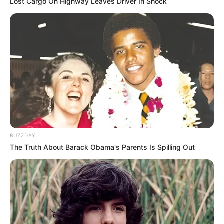
Lost Cargo On Highway Leaves Driver In Shock
Δείτε όλες τις τελευταίες
Ειδήσεις
από την Ελλάδα και
τον Κόσμο, τη στιγμή που συμβαίνουν, στο
Newstok.gr
.
BUZZDAY
The Truth About Barack Obama's Parents Is Spilling Out