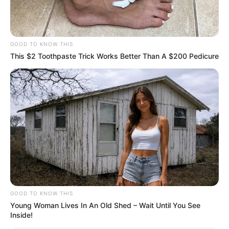
GOOD TO KNOW THIS
This $2 Toothpaste Trick Works Better Than A $200 Pedicure
GOOD TO KNOW THIS
Young Woman Lives In An Old Shed – Wait Until You See
Inside!