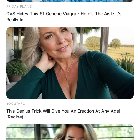
FRIDAY PLANS
CVS Hides This $1 Generic Viagra - Here's The Aisle It's
Really In.
Η
Αναστασία Παπαδοπούλου
και ο
BOOSTARO
This Genius Trick Will Give You An Erection At Any Age!
Κωνσταντίνος Τζαβέλλας
αναλαμβάνουν τη
(Recipe)
νέα ηγεσία του Αρείου Πάγου και της
Εισαγγελίας του Ανωτάτου Δικαστηρίου,