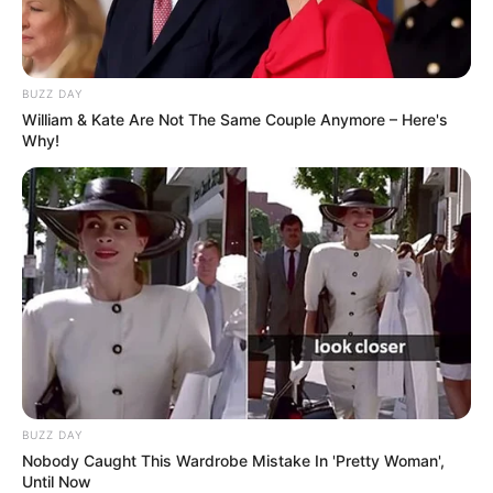
BUZZ DAY
William & Kate Are Not The Same Couple Anymore – Here's
Why!
BUZZ DAY
Nobody Caught This Wardrobe Mistake In 'Pretty Woman',
Until Now