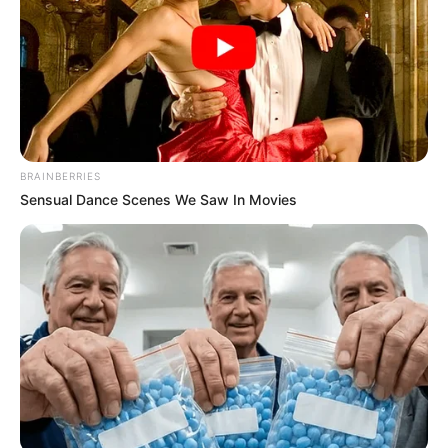
Δημοσίευση
04/07/2025, 22:44 · 10:44 ΜΜ
Τελευταία ενημέρωση
04/07/2025, 22:44 · 10:44 ΜΜ
Κοινοποίησε άρθρο
BRAINBERRIES
Sensual Dance Scenes We Saw In Movies
Προσθήκη το
newstok.gr
στην Google
Ανακαλύψτε περισσότερα άρθρα στα αποτελέσματα
αναζήτησης.