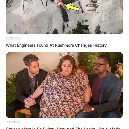
BUZZ DAY
What Engineers Found At Rushmore Changes History
BUZZDAY
Chrissy Metz Is So Skinny Now And She Looks Like A Model