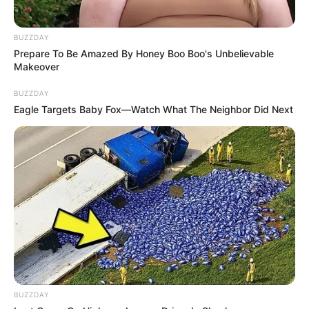
Τελευταία νέα
BUZZDAY
Χάος στη Σκιάθο από 39χρονη:
Prepare To Be Amazed By Honey Boo Boo's Unbelievable
Makeover
Κατανάλωσε αλκοόλ με την ανήλικη
κόρη της και προκάλεσε εκτεταμένες
BUZZDAY
φθορές στο Κέντρο Υγείας
Eagle Targets Baby Fox—Watch What The Neighbor Did Next
Τραγωδία στη Μύκονο: Νεκρός
42χρονος σε τροχαίο με μηχανή
Τον εγκατέλειψαν νεκρό μέσα στο
αυτοκίνητο: Η σκληρή αλήθεια για την
τραγωδία με τον 72χρονο στα Άνω
Λιόσια
Χαλκίδα: Ξυλοδαρμός συζύγου παρά το
διπλό Panic Button
BUZZDAY