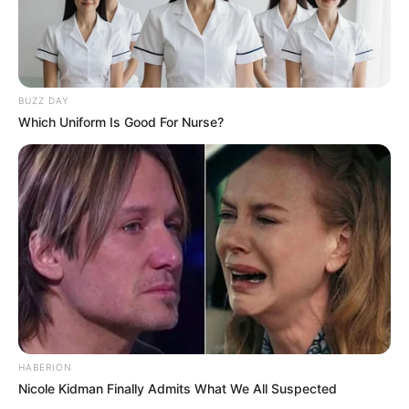
BUZZ DAY
Which Uniform Is Good For Nurse?
HABERION
Nicole Kidman Finally Admits What We All Suspected