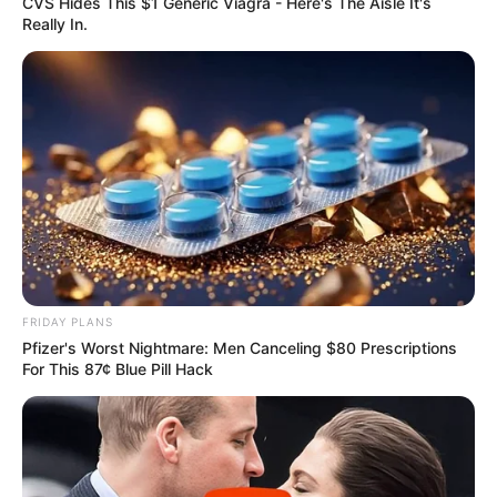
CVS Hides This $1 Generic Viagra - Here's The Aisle It's
Really In.
FRIDAY PLANS
Pfizer's Worst Nightmare: Men Canceling $80 Prescriptions
For This 87¢ Blue Pill Hack