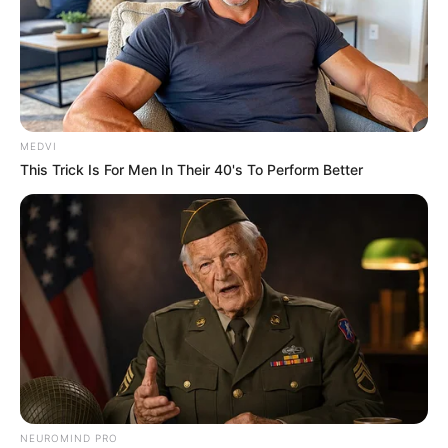
MEDVI
This Trick Is For Men In Their 40's To Perform Better
NEUROMIND PRO