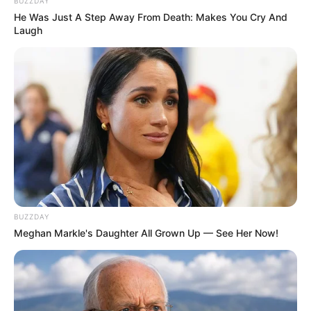
BUZZDAY
θάνατός της.
He Was Just A Step Away From Death: Makes You Cry And
Η επιμέλεια της στήλης γίνεται από την συντακτική ομάδα
Laugh
Κοινοποίησε άρθρο
Προσθήκη το
newstok.gr
στην Google
Ανακαλύψτε περισσότερα άρθρα στα αποτελέσματα
αναζήτησης.
BUZZDAY
Meghan Markle's Daughter All Grown Up — See Her Now!