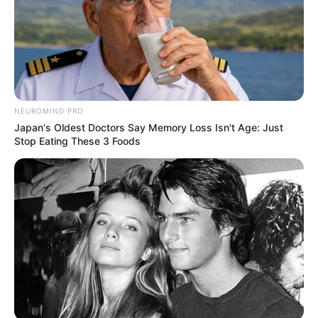
NEUROMIND PRO
Japan's Oldest Doctors Say Memory Loss Isn't Age: Just
Stop Eating These 3 Foods
Οι καλοκαιρινές διακοπές στο Ιόνιο πήραν
τραγική τροπή για μια παρέα τουριστών. Μια
52χρονη γυναίκα, ιταλικής καταγωγής, έχασε
τη ζωή της ανοιχτά της
Λευκάδας
, κατά τη