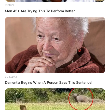
MEDVI
Men 45+ Are Trying This To Perform Better
BUZZDAY
Dementia Begins When A Person Says This Sentence!