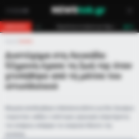
για 18χρονο στη Θάσο: Η κλήση στο 112 και η έγκαιρη επέμβαση των πυροσβ
BREAKING
LIVE
Αρχική
»
Ελλάδα
Δυστύχημα στη Λευκάδα:
52χρονη έχασε τη ζωή της όταν
χτυπήθηκε από τη μάτσα του
ιστιοπλοϊκού
Μοιραία αποδείχθηκε η θαλάσσια βόλτα για δύο ζευγάρια
τουριστών, καθώς ο απότομος χειρισμός εξαρτήματος
του σκάφους επέφερε τον ακαριαίο θάνατο της
γυναίκας.