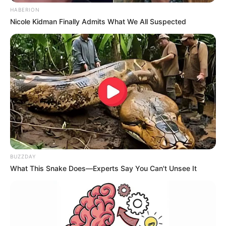
HABERION
Nicole Kidman Finally Admits What We All Suspected
BUZZDAY
What This Snake Does—Experts Say You Can't Unsee It