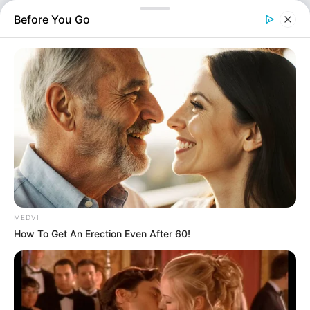
Before You Go
MEDVI
Ελλάδα
How To Get An Erection Even After 60!
Επιμέλεια
NT
Συντακτική Ομάδα
Δημοσίευση
27/06/2026, 23:42 · 11:42 ΜΜ
Τελευταία ενημέρωση
27/06/2026, 23:42 · 11:42 ΜΜ