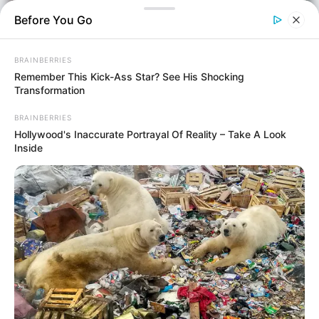
Before You Go
BRAINBERRIES
Remember This Kick-Ass Star? See His Shocking
Transformation
BRAINBERRIES
Hollywood's Inaccurate Portrayal Of Reality – Take A Look
Inside
Ελλάδα
Επιμέλεια
NT
Συντακτική Ομάδα
Δημοσίευση
25/05/2026, 10:50 · 10:50 ΠΜ
Τελευταία ενημέρωση
25/05/2026, 10:51 · 10:51 ΠΜ
Κοινοποίησε άρθρο