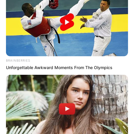
Τελευταία νέα
Εθνικό Κέντρο Αιμοδοσίας: Η προσφορά
δεν έχει εποχή αλλά αποτελεί μια
διαρκή θετική συνειδητή επιλογή
Χαλκίδα: Διασώθηκε 30χρονη μετά από
πτώση από την υψηλή γέφυρα –
BRAINBERRIES
Μεταφέρθηκε στο νοσοκομείο
Unforgettable Awkward Moments From The Olympics
Αριστοτέλης Δαμίγος: Σε κλίμα βαθιάς
οδύνης η αποτέφρωση του συντονιστή
που έχασε τη ζωή του στη σύγκρουση
των ελικοπτέρων στην Ψάθα
Γιατί δεν υπήρχαν μικροσκοπικοί
δεινόσαυροι; – Τι αποκαλύπτουν νέες
έρευνες