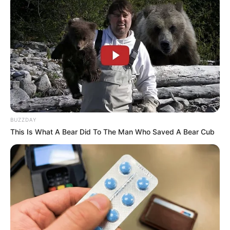
BUZZDAY
This Is What A Bear Did To The Man Who Saved A Bear Cub