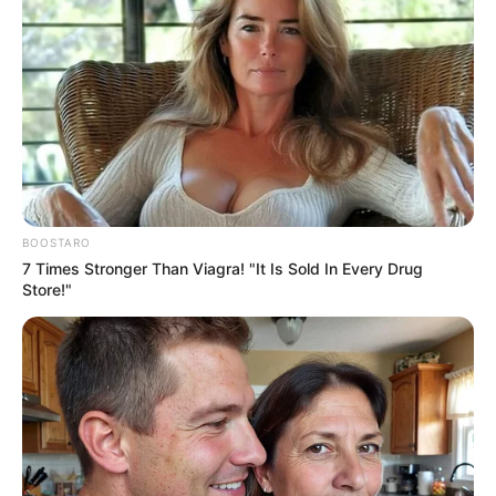
BOOSTARO
7 Times Stronger Than Viagra! "It Is Sold In Every Drug
Store!"