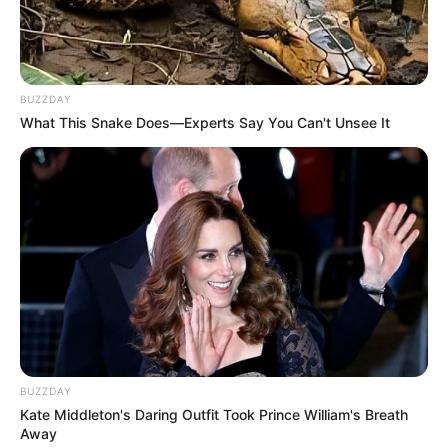
BUZZDAY
What This Snake Does—Experts Say You Can't Unsee It
BUZZDAY
Kate Middleton's Daring Outfit Took Prince William's Breath
Away