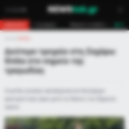
ηχανή
Κάλυμνος: Σε εξέλιξη πυρκαγιά σε χαμηλή βλάστηση στο Βαθύ
BREAKING
LIVE
Αρχική
»
Ελλάδα
Δεύτερο τροχαίο στη Ζαχάρω
δίπλα στο σημείο της
τραγωδίας
ΙΧ με δύο γυναίκες προσέκρουσε σε πλατφόρμα
φορτηγού λίγες ώρες μετά τον θάνατο του 29χρονου
σμηνία.