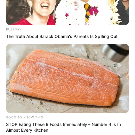
BUZZDAY
The Truth About Barack Obama's Parents Is Spilling Out
GOOD TO KNOW THIS
STOP Eating These 9 Foods Immediately – Number 4 Is In
Almost Every Kitchen