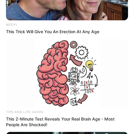
MEDVI
This Trick Will Give You An Erection At Any Age
TIPS AND LIFE HACKS
This 2-Minute Test Reveals Your Real Brain Age - Most
People Are Shocked!