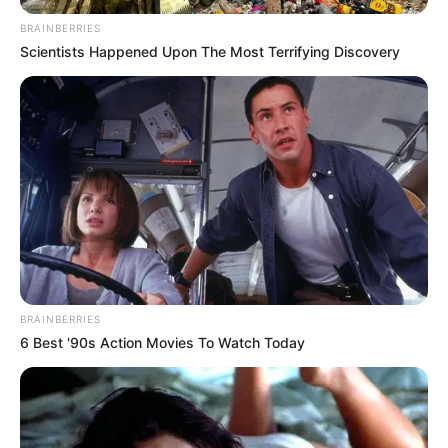
BRAINBERRIES
Scientists Happened Upon The Most Terrifying Discovery
Προσθήκη το
newstok.gr
στην Google
Ανακαλύψτε περισσότερα άρθρα στα αποτελέσματα
αναζήτησης.
BRAINBERRIES
6 Best '90s Action Movies To Watch Today