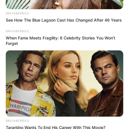
BRAINBERRIES
See How The Blue Lagoon Cast Has Changed After 46 Years
Δείτε όλες τις τελευταίες
Ειδήσεις
από την Ελλάδα και
τον Κόσμο, τη στιγμή που συμβαίνουν, στο
Newstok.gr
.
BRAINBERRIES
When Fame Meets Fragility: 6 Celebrity Stories You Won't
Forget
BRAINBERRIES
Tarantino Wants To End His Career With This Movie?