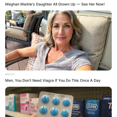
Meghan Markle's Daughter All Grown Up — See Her Now!
MEDVI
Men, You Don't Need Viagra If You Do This Once A Day