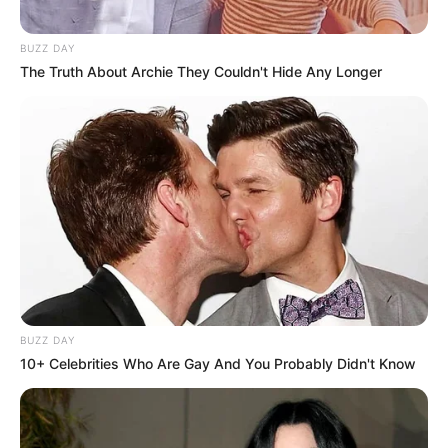
BUZZ DAY
The Truth About Archie They Couldn't Hide Any Longer
BUZZ DAY
10+ Celebrities Who Are Gay And You Probably Didn't Know