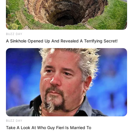
BUZZ DAY
A Sinkhole Opened Up And Revealed A Terrifying Secret!
BUZZ DAY
Take A Look At Who Guy Fieri Is Married To