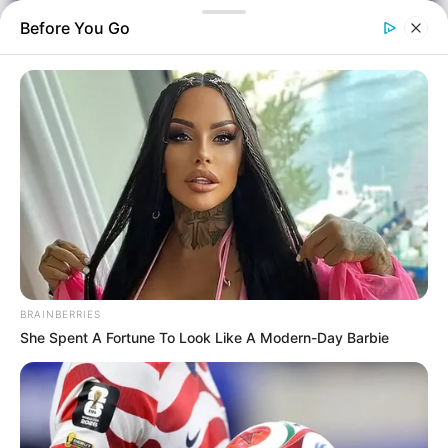
Before You Go
Ελλάδα
Επιμέλεια
NT
Νίκος Γεωργίου
Δημοσίευση
BRAINBERRIES
17/05/2026, 13:08 · 1:08 ΜΜ
She Spent A Fortune To Look Like A Modern-Day Barbie
Τελευταία ενημέρωση
17/05/2026, 13:08 · 1:08 ΜΜ
Κοινοποίησε άρθρο