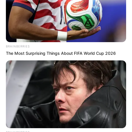
Προσθήκη το
newstok.gr
στην Google
Ανακαλύψτε περισσότερα άρθρα στα αποτελέσματα
αναζήτησης.
BRAINBERRIES
The Most Surprising Things About FIFA World Cup 2026