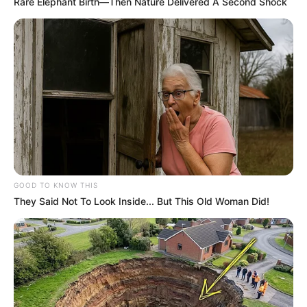
Rare Elephant Birth—Then Nature Delivered A Second Shock
GOOD TO KNOW THIS
They Said Not To Look Inside... But This Old Woman Did!