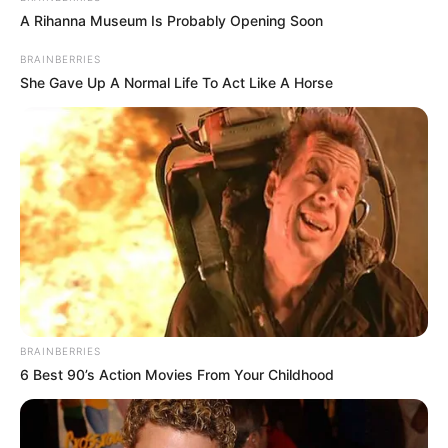
προανάκριση για τα ακριβή αίτια του
A Rihanna Museum Is Probably Opening Soon
ατυχήματος.
BRAINBERRIES
She Gave Up A Normal Life To Act Like A Horse
Τελευταία νέα
ΗΠΑ: Πώς τα πούμα μειώνουν τα
τροχαία – Τι αποκαλύπτει νέα
επιστημονική μελέτη
Μάλια: 42χρονη Ολλανδή έχασε τη ζωή
της μετά από πτώση από σκάφος
Μάρκος Σεφερλής: ” Πρόσωπα που είναι
BRAINBERRIES
στην επικαιρότητα θα γίνουν και
6 Best 90’s Action Movies From Your Childhood
αντικείμενο σάτιρας, πάντα με καλή
διάθεση – Δεν έχω κάτι μαζί τους, ούτε
εμμονή ”