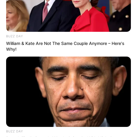
BUZZ DAY
William & Kate Are Not The Same Couple Anymore – Here's
Why!
BUZZ DAY