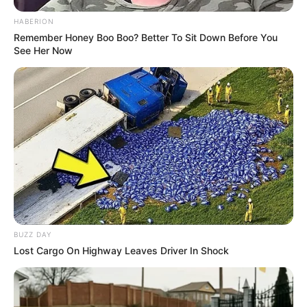
HABERION
Remember Honey Boo Boo? Better To Sit Down Before You
See Her Now
BUZZ DAY
Lost Cargo On Highway Leaves Driver In Shock