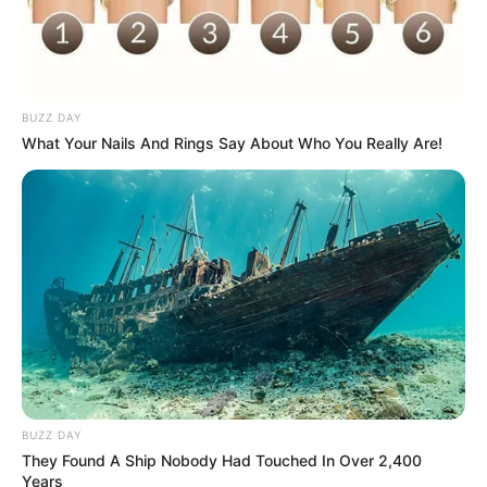
BUZZ DAY
What Your Nails And Rings Say About Who You Really Are!
BUZZ DAY
They Found A Ship Nobody Had Touched In Over 2,400
Years