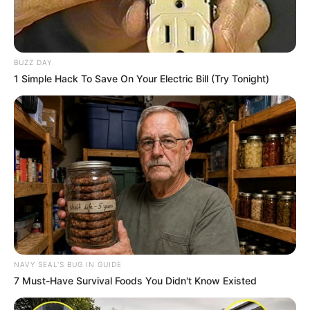
BUZZ DAY
1 Simple Hack To Save On Your Electric Bill (Try Tonight)
NAVY SEAL'S BUG IN GUIDE
7 Must-Have Survival Foods You Didn't Know Existed