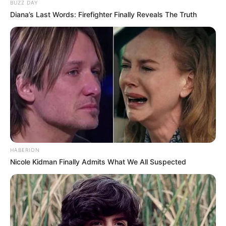
BUZZ DAY
Diana’s Last Words: Firefighter Finally Reveals The Truth
Θεσσαλονίκη: Τι αλλάζει στις
λεωφορειακές γραμμές με τη
λειτουργία της επέκτασης του Μετρό
στην Καλαμαριά
Τραγωδία στην Πάτρα: Πέθανε βρέφος
οκτώ ημερών στη ΜΕΘ του «Άγιος
Ανδρέας»
Απάτη με τρακτέρ στην Εύβοια: Έκανε
φτερά προκαταβολή 2.480€
HABERION
Nicole Kidman Finally Admits What We All Suspected
Σκιάθος: Φυλάκιση 15 μηνών στη
Βρετανίδα που μέθυσε με την 15χρονη
κόρη της και προκάλεσε επεισόδιο στο
Κέντρο Υγείας