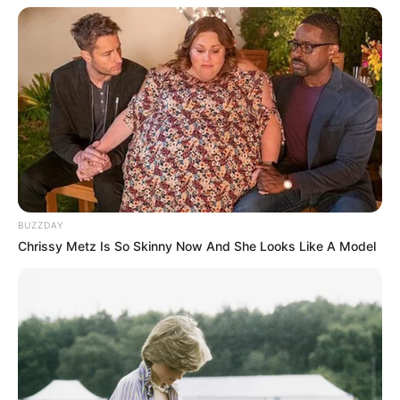
BUZZDAY
Chrissy Metz Is So Skinny Now And She Looks Like A Model