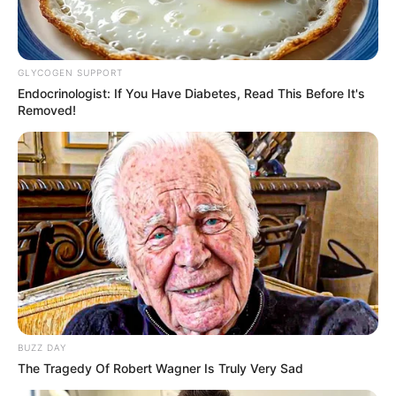
GLYCOGEN SUPPORT
Endocrinologist: If You Have Diabetes, Read This Before It's
Removed!
Ένας 15χρονος με καταγωγή από τη Συρία
τραυμάτισε με μαχαίρι έναν 19χρονο Σομαλό σε
δομή φιλοξενίας αλλοδαπών έξω από την
Πάτρα
.
BUZZ DAY
Το
pelop.gr
αναφέρει ότι ο ανήλικος Σύριος
The Tragedy Of Robert Wagner Is Truly Very Sad
κινήθηκε με ανθρωποκτόνο πρόθεση κατά