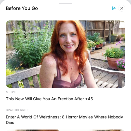
κατά Σομαλού λέγοντας του ότι θα τον σκοτώσει. Το…
Before You Go
MEDVI
This New Will Give You An Erection After +45
Ελλάδα
BRAINBERRIES
Επιμέλεια
Enter A World Of Weirdness: 8 Horror Movies Where Nobody
NT
Συντακτική Ομάδα
Dies
Δημοσίευση