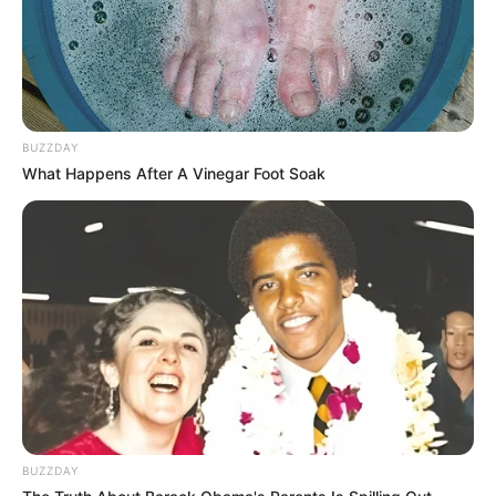
BUZZDAY
What Happens After A Vinegar Foot Soak
BUZZDAY