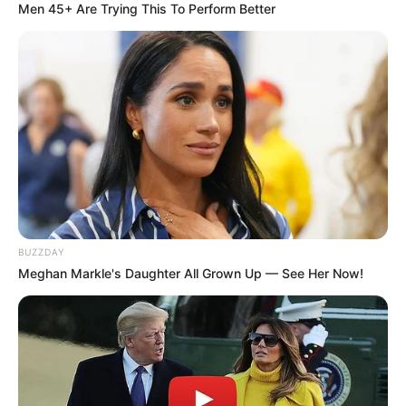
Men 45+ Are Trying This To Perform Better
BUZZDAY
Meghan Markle's Daughter All Grown Up — See Her Now!