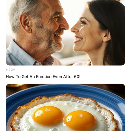
18/10/2024, 00:10 · 12:10 ΠΜ
Τελευταία ενημέρωση
18/10/2024, 00:11 · 12:11 ΠΜ
Κοινοποίησε άρθρο
Προσθήκη το
newstok.gr
στην Google
Ανακαλύψτε περισσότερα άρθρα στα αποτελέσματα
MEDVI
αναζήτησης.
How To Get An Erection Even After 60!