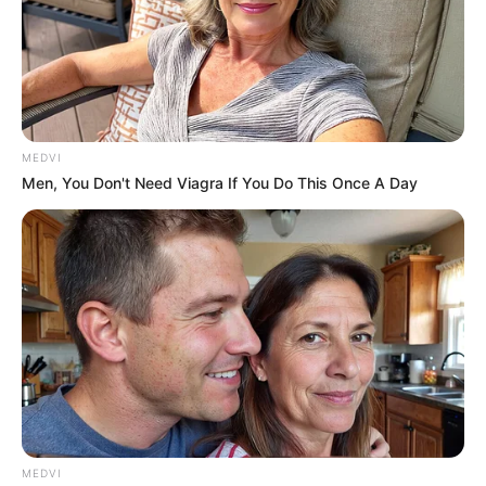
MEDVI
Men, You Don't Need Viagra If You Do This Once A Day
MEDVI