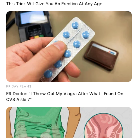
This Trick Will Give You An Erection At Any Age
FRIDAY PLANS
ER Doctor: "I Threw Out My Viagra After What I Found On
CVS Aisle 7"