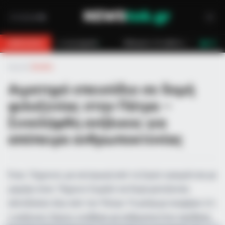
 μηχανή
Κάλυμνος: Σε εξέλιξη πυρκαγιά σε χαμηλή βλάστηση στο Βαθ
BREAKING
LIVE
Αρχική
»
Ελλάδα
Αιματηρό επεισόδιο σε δομή
φιλοξενίας στην Πάτρα –
Συνελήφθη ανήλικος για
απόπειρα ανθρωποκτονίας
Ένας 15χρονος με καταγωγή από τη Συρία τραυμάτισε με
μαχαίρι έναν 19χρονο Σομαλό σε δομή φιλοξενίας
αλλοδαπών έξω από την Πάτρα. Το pelop.gr αναφέρει ότι
ο ανήλικος Σύριος κινήθηκε με ανθρωποκτόνο πρόθεση