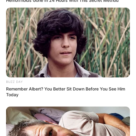
Hemorrhoids Gone In 24 Hours With This Secret Method
BUZZ DAY
Remember Albert? You Better Sit Down Before You See Him
Today