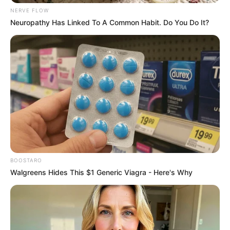
Η επιμέλεια της στήλης γίνεται από την συντακτική ομάδα
NERVE FLOW
Neuropathy Has Linked To A Common Habit. Do You Do It?
Κοινοποίησε άρθρο
Προσθήκη το
newstok.gr
στην Google
Ανακαλύψτε περισσότερα άρθρα στα αποτελέσματα
αναζήτησης.
BOOSTARO
Walgreens Hides This $1 Generic Viagra - Here's Why