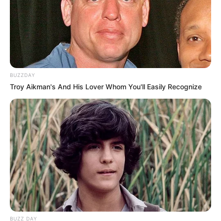
Η διοίκηση της PDVSA δεν έχει προχωρήσει σε
κάποια επίσημη τοποθέτηση, μην έχοντας
ανταποκριθεί στα αιτήματα του Τύπου για
λεπτομερή ενημέρωση.
BUZZDAY
Troy Aikman's And His Lover Whom You'll Easily Recognize
Τελευταία νέα
Αντίστροφη μέτρηση για τον
πολιτιστικό θεσμό των “Ηπειρωτικών”
– Πρεμιέρα στις 22 Αυγούστου
Εισαγγελική παρέμβαση στον ΔΕΔΔΗΕ
Άρτας – Με χειροπέδες η τοπική ηγεσία
της υπηρεσίας
Απίστευτο περιστατικό στο «Ελ.
Βενιζέλος»: Προσπάθησε να πετάξει με
BUZZ DAY