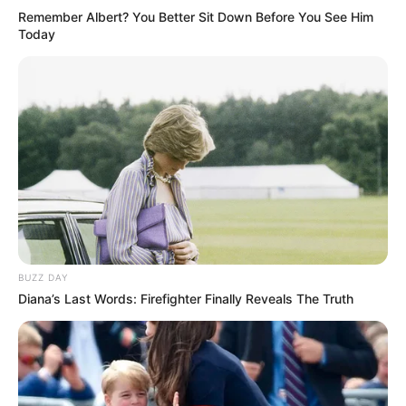
μαχαίρια και κλαδευτήρια στην τσάντα
Remember Albert? You Better Sit Down Before You See Him
του!
Today
Θεσσαλονίκη: Παράσυρση πεζού από ΙΧ
στον Δενδροπόταμο – Μεταφέρθηκε
στο νοσοκομείο
Δείτε όλες τις τελευταίες
Ειδήσεις
από την Ελλάδα και
τον Κόσμο, τη στιγμή που συμβαίνουν, στο
Newstok.gr
.
BUZZ DAY
Diana’s Last Words: Firefighter Finally Reveals The Truth