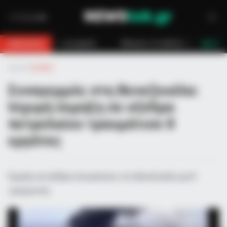
χανή
Κάλυμνος: Σε εξέλιξη πυρκαγιά σε χαμηλή βλάστηση στο Βαθύ
BREAKING
LIVE
Αρχική
»
Διεθνή
Συναγερμός στη Βενεζουέλα:
Ισχυρή έκρηξη σε εξέδρα
πετρελαίου τραυμάτισε 8
εργάτες
Έκρηξη σε εξέδρα πετρελαίου στη Βενεζουέλα με 8
τραυματίες