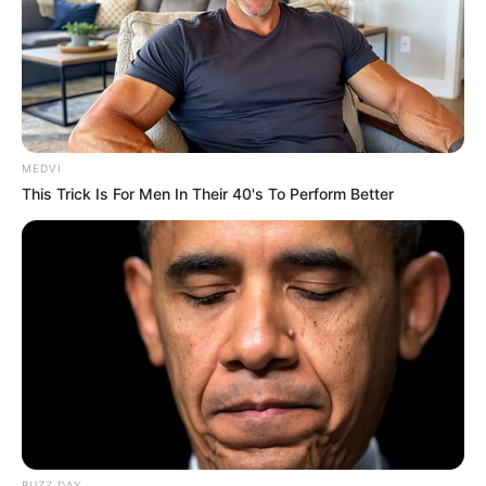
MEDVI
This Trick Is For Men In Their 40's To Perform Better
BUZZ DAY