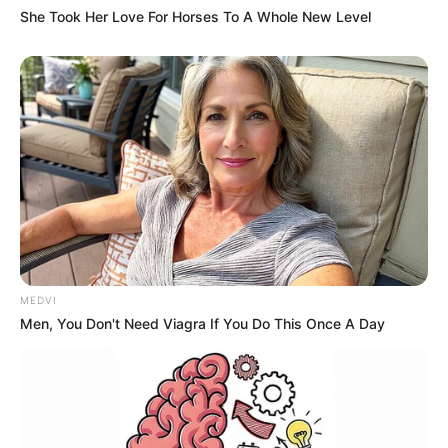
She Took Her Love For Horses To A Whole New Level
MEDVI
Men, You Don't Need Viagra If You Do This Once A Day