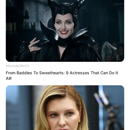
BRAINBERRIES
From Baddies To Sweethearts: 9 Actresses That Can Do It
All!