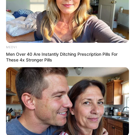
MEDVI
Men Over 40 Are Instantly Ditching Prescription Pills For
These 4x Stronger Pills
Συναγερμός σήμανε το βράδυ της 27ης Ιουνίου
στην πολιτεία Απούρε της Βενεζουέλας, έπειτα
από ισχυρή έκρηξη που σημειώθηκε σε
νευραλγική εγκατάσταση εξόρυξης πετρελαίου.
Οι πρώτες πληροφορίες από την περιοχή