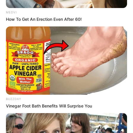
MEDVI
How To Get An Erection Even After 60!
BUZZDAY
Vinegar Foot Bath Benefits Will Surprise You