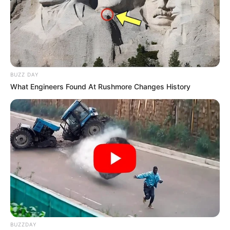
BUZZ DAY
What Engineers Found At Rushmore Changes History
BUZZDAY