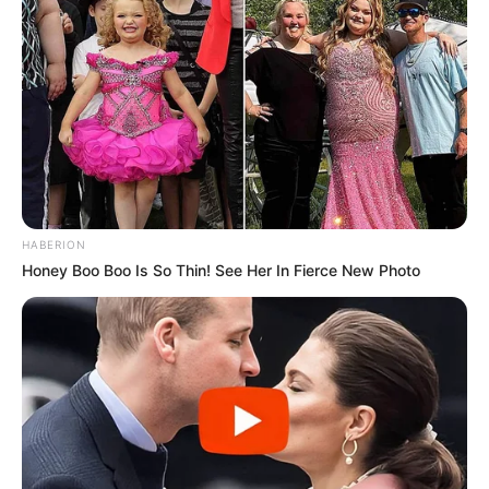
HABERION
Honey Boo Boo Is So Thin! See Her In Fierce New Photo