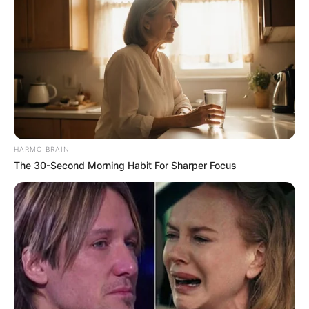
παρεξήγηση μετατράπηκε τάχιστα σε λεκτική
διαμάχη με υψηλούς τόνους.
HARMO BRAIN
The 30-Second Morning Habit For Sharper Focus
Ο εκνευρισμός δεν άργησε να εξελιχθεί σε