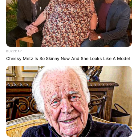
BUZZDAY
Chrissy Metz Is So Skinny Now And She Looks Like A Model