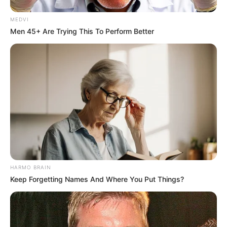
MEDVI
Θλίψη στην Καστοριά: Βρήκαν νεκρή από
Men 45+ Are Trying This To Perform Better
πυροβολισμό μια τεράστια αρκούδα 300
κιλών
Χειροπέδες σε 49χρονο φυγόδικο της
ρωσόφωνης μαφίας στην Αθήνα
Σπείρα είχε στήσει υπερσύγχρονα
εργαστήρια κάνναβης στην Αττική και
πουλούσε ναρκωτικά μέχρι και στην
Πανεπιστημιούπολη
HARMO BRAIN
Keep Forgetting Names And Where You Put Things?
Δείτε όλες τις τελευταίες
Ειδήσεις
από την Ελλάδα και
τον Κόσμο, τη στιγμή που συμβαίνουν, στο
Newstok.gr
.