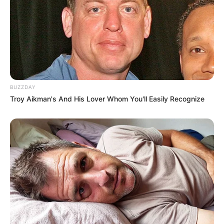
BUZZDAY
Troy Aikman's And His Lover Whom You'll Easily Recognize