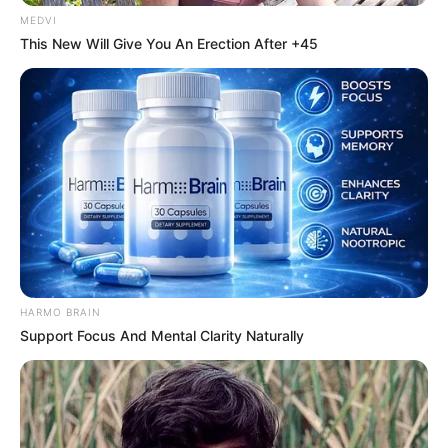
MEDVI
This New Will Give You An Erection After +45
Προσθήκη το
newstok.gr
στην Google
Ανακαλύψτε περισσότερα άρθρα στα αποτελέσματα
αναζήτησης.
HARMO BRAIN
Support Focus And Mental Clarity Naturally