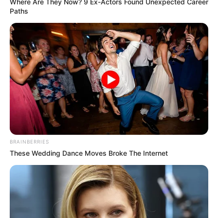
Where Are They Now? 9 Ex-Actors Found Unexpected Career
Paths
BRAINBERRIES
These Wedding Dance Moves Broke The Internet