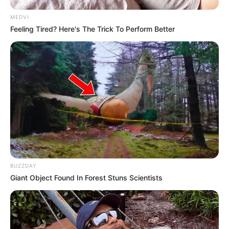
MEDVI
Feeling Tired? Here's The Trick To Perform Better
BUZZDAY
Giant Object Found In Forest Stuns Scientists