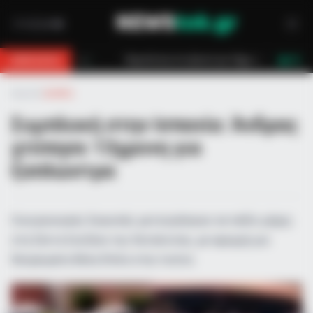
 βουνό για 18χρονο στη Θάσο: Η κλήση στο 112 και η έγκαιρη επέμβαση των
BREAKING
LIVE
Αρχική
»
Διεθνή
Συμπλοκή στην Ισπανία: Άνδρας
χτύπησε 13χρονη για
ξαπλώστρα
Οικογενειακές διακοπές μετατράπηκαν σε πεδίο μάχης
στη Σάντα Σουζάνα της Καταλονίας, με αφορμή μια
δεσμευμένη θέση δίπλα στην πισίνα.