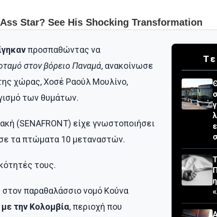
ίγηκαν
προσπαθώντας να
Τε
ταμό στον βόρειο Παναμά
, ανακοίνωσε
της χώρας, Χοσέ Ραούλ Μουλίνο,
Θ
σ
γισμό των θυμάτων.
γ
λ
λακή (SENAFRONT) είχε γνωστοποιήσει
ε
σ
σε τα πτώματα 10 μεταναστών.
Τ
ικότητές τους.
 στον παραθαλάσσιο νομό Κούνα
«
 με την Κολομβία
, περιοχή που
Α