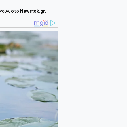
ίνουν, στο
Newstok.gr
.