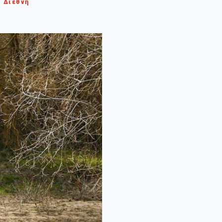
Διεθνή