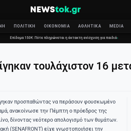
ΝΉ
ΠΟΛΙΤΙΚΉ
ΟΙΚΟΝΟΜΊΑ
ΑΘΛΗΤΙΚΆ
MEDIA
150€: Πότε πληρώνεται η έκτακτη ενίσχυση για παιδιά
Τραγωδία στο 
ίγηκαν τουλάχιστον 16 μετ
ίγηκαν προσπαθώντας να περάσουν φουσκωμένο
αμά, ανακοίνωσε την Πέμπτη ο πρόεδρος της
ίνο, δίνοντας νεότερο απολογισμό των θυμάτων.
ακή (SENAFRONT) είχε γνωστοποιήσει την