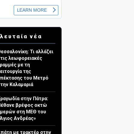
λευταία νέα
εσσαλονίκη: Τι αλλάζει
τις λεωφορειακές
ραμμές με τη
ειτουργία της
πέκτασης του Μετρό
την Καλαμαριά
ραγωδία στην Πάτρα:
Πέθανε βρέφος οκτώ
ημερών στη ΜΕΘ του
Άγιος Ανδρέας»
πάτη με τρακτέρ στην