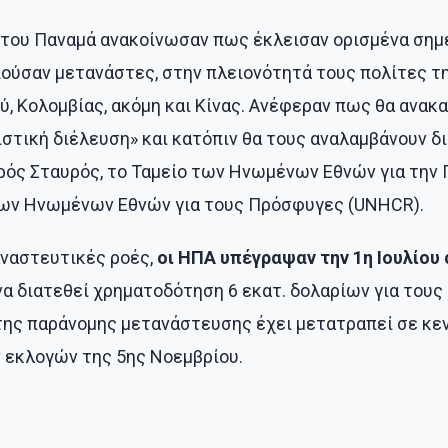
ές του Παναμά ανακοίνωσαν πως έκλεισαν ορισμένα ση
ούσαν μετανάστες, στην πλειονότητά τους πολίτες τη
ού, Κολομβίας, ακόμη και Κίνας. Ανέφεραν πως θα ανα
στική διέλευση» και κατόπιν θα τους αναλαμβάνουν δι
ρός Σταυρός, το Ταμείο των Ηνωμένων Εθνών για την Π
των Ηνωμένων Εθνών για τους Πρόσφυγες (UNHCR).
αναστευτικές ροές,
οι ΗΠΑ υπέγραψαν την 1η Ιουλίου
 να διατεθεί χρηματοδότηση 6 εκατ. δολαρίων για του
της παράνομης μετανάστευσης έχει μετατραπεί σε κε
 εκλογών της 5ης Νοεμβρίου.