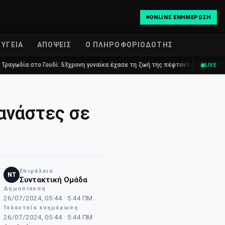
ONLINE ΕΝΗΜΈΡΩΣΗ
ΥΓΕΊΑ
ΑΠΌΨΕΙΣ
Ο ΠΛΗΡΟΦΟΡΙΟΔΌΤΗΣ
Γουδί: 53χρονη γυναίκα έχασε τη ζωή της πέφτοντας στο κενό από τον πέμπ
LIVE
ανάστες σε
Επιμέλεια
NT
Συντακτική Ομάδα
Δημοσίευση
26/07/2024, 05:44 · 5:44 ΠΜ
Τελευταία ενημέρωση
26/07/2024, 05:44 · 5:44 ΠΜ