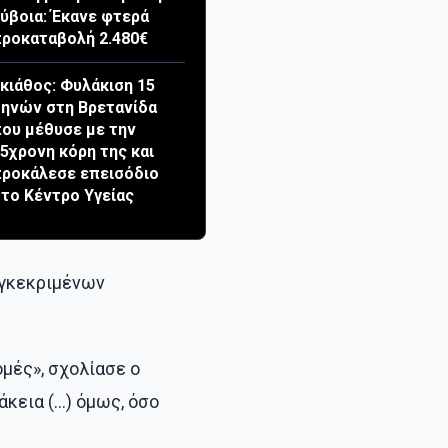
ύβοια: Έκανε φτερά
ροκαταβολή 2.480€
κιάθος: Φυλάκιση 15
ηνών στη Βρετανίδα
ου μέθυσε με την
5χρονη κόρη της και
ροκάλεσε επεισόδιο
το Κέντρο Υγείας
εγκεκριμένων
ομές», σχολίασε ο
άκεια (…) όμως, όσο