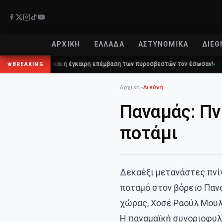
ΑΡΧΙΚΉ
ΕΛΛΆΔΑ
ΑΣΤΥΝΟΜΙΚΆ
ΔΙΕΘ
 112 και η έγκαιρη επέμβαση των πυροσβεστών τον έσωσαν!
Επίδομα 
BREAKING
Αρχική
»
Διεθνή
Παναμάς: Πν
ποτάμι
Δεκαέξι μετανάστες πν
ποταμό στον βόρειο Παν
χώρας, Χοσέ Ραούλ Μουλ
Η παναμαϊκή συνοριοφυλ