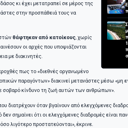
δάσος κι έχει μετατραπεί σε μέρος της
Ε
π
νάστες στην προσπάθειά τους να
Σ
μ
αστών
θάφτηκαν από κατοίκους
, χωρίς
π
1
αινέσουν οι αρχές που υποψιάζονται
π
εια με διακινητές.
σ
ροχθές πως το «διεθνές οργανωμένο
 τοπικών παραγόντων» διακινεί μετανάστες μέσω «μη 
ε σοβαρό κίνδυνο τη ζωή αυτών των ανθρώπων».
 που διατρέχουν όταν βγαίνουν από ελεγχόμενες διαδρ
 δεν σημαίνει ότι οι ελεγχόμενες διαδρομές είναι παν
τόσο λιγότερο προστατεύονται», έκρινε.