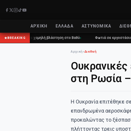
ΑΡΧΙΚΉ
ΕΛΛΆΔΑ
ΑΣΤΥΝΟΜΙΚΆ
ΔΙΕΘ
 πυρκαγιά σε χαμηλή βλάστηση στο Βαθύ
Φωτιά σε εργοστάσιο ανακ
BREAKING
Αρχική
»
Διεθνή
Ουκρανικές 
στη Ρωσία 
Η Ουκρανία επιτέθηκε σ
επανδρωμένα αεροσκάφη 
προκαλώντας το ξέσπασμ
πλήττοντας τρεις υποστ