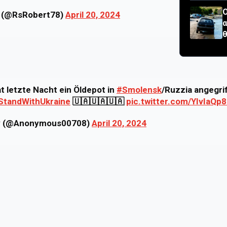
Ο
🇧 (@RsRobert78)
April 20, 2024
α
t letzte Nacht ein Öldepot in
#Smolensk
/Ruzzia angegri
StandWithUkraine
🇺🇦🇺🇦🇺🇦
pic.twitter.com/YIvIaQp
y (@Anonymous00708)
April 20, 2024