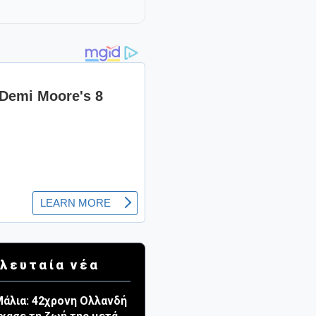
λευταία νέα
άλια: 42χρονη Ολλανδή