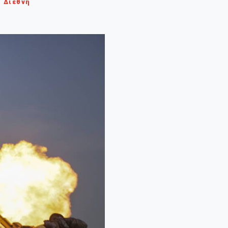
Διεθνή