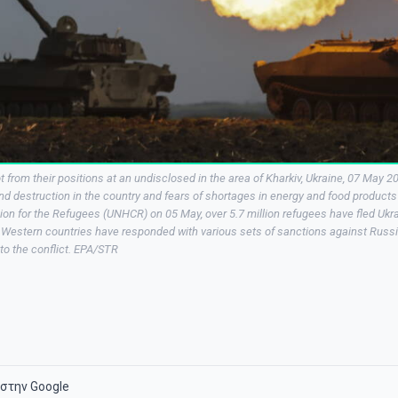
 from their positions at an undisclosed in the area of Kharkiv, Ukraine, 07 May 
 and destruction in the country and fears of shortages in energy and food products
n for the Refugees (UNHCR) on 05 May, over 5.7 million refugees have fled Ukra
. Western countries have responded with various sets of sanctions against Rus
 to the conflict. EPA/STR
στην Google