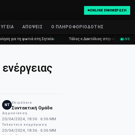
ONLINE ΕΝΗΜΈΡΩΣΗ
ΥΓΕΊΑ
ΑΠΌΨΕΙΣ
Ο ΠΛΗΡΟΦΟΡΙΟΔΌΤΗΣ
ια τη φωτιά στη Σητεία
Τέλος ο Δακτύλιος στην Αθήνα: Ελεύθερη η 
LIVE
 ενέργειας
Επιμέλεια
NT
Συντακτική Ομάδα
Δημοσίευση
20/04/2024, 18:36 · 6:36 ΜΜ
Τελευταία ενημέρωση
20/04/2024, 18:36 · 6:36 ΜΜ