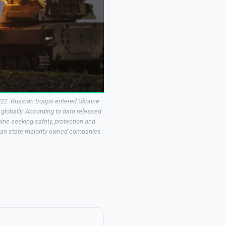
2022. Russian troops entered Ukraine
 globally. According to data released
ine seeking safety, protection and
sian state majority owned companies