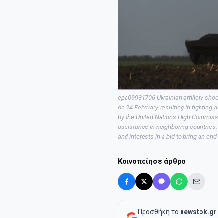
epa09931706 Ukrainian artillery shoot
on 24 February, resulting in fighting
by the United Nations High Commissio
assistance in neighboring countries
and interests in a bid to bring an end
Κοινοποίησε άρθρο
Προσθήκη το
newstok.gr