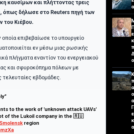
έ
κη καυσίμων και πλήττοντας τρεις
, όπως δήλωσε στο Reuters πηγή των
Μ
 του Κιέβου.
Π
ε
ν οποία επιβεβαίωσε το υπουργείο
κ
π
ματοποιείται εν μέσω μιας ρωσικής
Δ
ικά πλήγματα εναντίον του ενεργειακού
ο
ίας και σφυροκόπημα πόλεων με
Κ
ς τελευταίες εβδομάδες.
π
α
ο
ly”
α
Γ
ents to the work of 'unknown attack UAVs'
ε
ot of the Lukoil company in the 🇷🇺
κ
Smolensk
region
α
OsmzXa