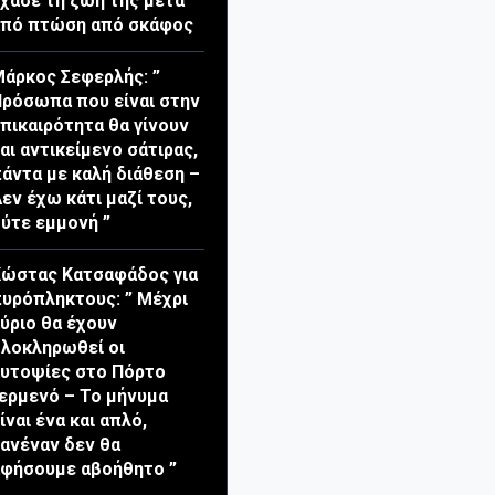
χασε τη ζωή της μετά
από πτώση από σκάφος
άρκος Σεφερλής: ”
ρόσωπα που είναι στην
πικαιρότητα θα γίνουν
αι αντικείμενο σάτιρας,
άντα με καλή διάθεση –
εν έχω κάτι μαζί τους,
ύτε εμμονή ”
ώστας Κατσαφάδος για
υρόπληκτους: ” Μέχρι
ύριο θα έχουν
λοκληρωθεί οι
υτοψίες στο Πόρτο
ερμενό – Το μήνυμα
ίναι ένα και απλό,
ανέναν δεν θα
φήσουμε αβοήθητο ”