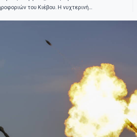
ροφοριών του Κιέβου. Η νυχτερινή…