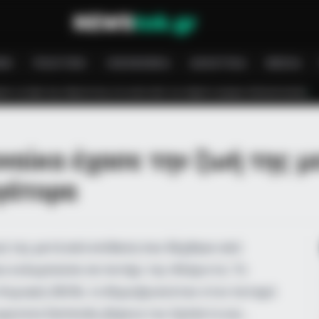
ΝΉ
ΠΟΛΙΤΙΚΉ
ΟΙΚΟΝΟΜΊΑ
ΑΘΛΗΤΙΚΆ
MEDIA
κενό από τον πέμπτο όροφο πολυκατοικίας
Τραγωδία στη Μύκονο: Νεκ
υναίκα έχασε την ζωή της μ
γάτορα
 Shock You
ή της μετά από επίθεση που δέχθηκε από
ου κολυμπούσε σε ποτάμι της Φλόριντα. Το
Κυριακή 28/06, το θύμα βρισκόταν στον ποταμό
ομητεία Seminole, βόρεια του Ορλάντο και…