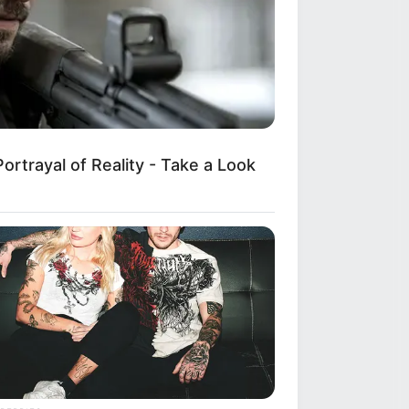
ortrayal of Reality - Take a Look
λευταία νέα
ραγωδία στην Πάτρα:
Πέθανε βρέφος οκτώ
ημερών στη ΜΕΘ του
Άγιος Ανδρέας»
πάτη με τρακτέρ στην
ύβοια: Έκανε φτερά
ροκαταβολή 2.480€