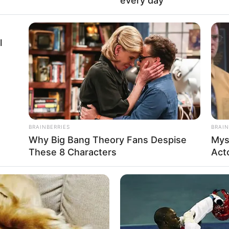
every day
l
BRAINBERRIES
BRAIN
Why Big Bang Theory Fans Despise
Mys
These 8 Characters
Act