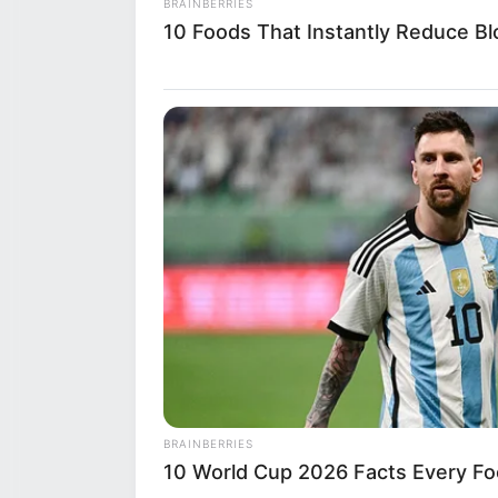
BRAINBERRIES
10 Foods That Instantly Reduce Bl
Παρόλο που η διακομιδ
άμεση, υπέκυψε στα τρ
Η FWC αναφέρει ότι: “ε
στην οικογένεια και στ
δύσκολη στιγμή.”
Η επίθεση συνέβη δύο 
28χρονου άνδρα , ο οπ
δημοφιλή παραλία του 
BRAINBERRIES
Δείτε όλες τις τελευταίες
Ε
10 World Cup 2026 Facts Every Fo