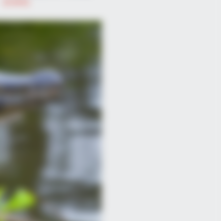
Διεθνή