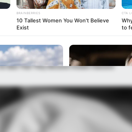
BRAINBERRIES
CTA 
10 Tallest Women You Won't Believe
Why 
Exist
to f