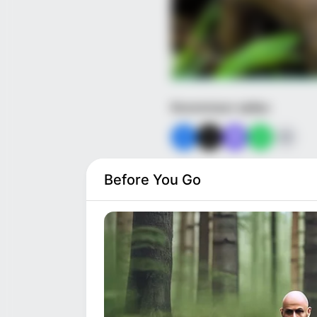
Κοινοποίησε άρθρο
Before You Go
Προσθήκη το
newstok.gr
Ανακαλύψτε περισσότερα άρ