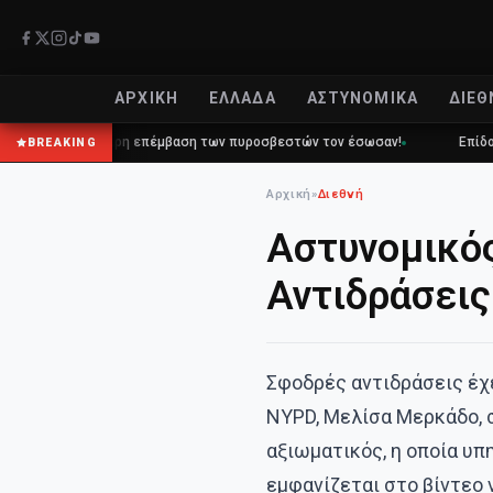
ΑΡΧΙΚΉ
ΕΛΛΆΔΑ
ΑΣΤΥΝΟΜΙΚΆ
ΔΙΕΘ
αιρη επέμβαση των πυροσβεστών τον έσωσαν!
Επίδομα 150€: Πότε πλη
BREAKING
Αρχική
»
Διεθνή
Αστυνομικός
Αντιδράσεις
Σφοδρές αντιδράσεις έχ
NYPD, Μελίσα Μερκάδο, σ
αξιωματικός, η οποία υπ
εμφανίζεται στο βίντεο ν