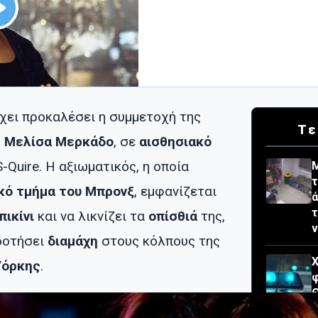
χει προκαλέσει η συμμετοχή της
Τε
,
Μελίσα Μερκάδο
, σε
αισθησιακό
-Quire. Η αξιωματικός, η οποία
Μ
τ
κό τμήμα του Μπρονξ
, εμφανίζεται
ά
τ
πικίνι
και να λικνίζει τα
οπίσθιά
της,
δοτήσει
διαμάχη
στους κόλπους της
Χ
Υόρκης
.
φ
Θ
ε