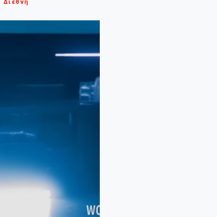
Διεθνή