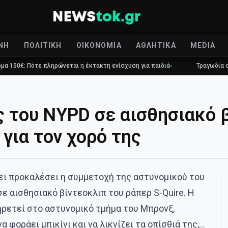
ΝΉ
ΠΟΛΙΤΙΚΉ
ΟΙΚΟΝΟΜΊΑ
ΑΘΛΗΤΙΚΆ
MEDIA
ρώνεται η έκτακτη ενίσχυση για παιδιά
Τραγωδία στο Γουδί: 53χρον
 του NYPD σε αισθησιακό 
 για τον χορό της
ει προκαλέσει η συμμετοχή της αστυνομικού του
ε αισθησιακό βίντεοκλιπ του ράπερ S-Quire. Η
ηρετεί στο αστυνομικό τμήμα του Μπρονξ,
α φοράει μπικίνι και να λικνίζει τα οπίσθιά της,…