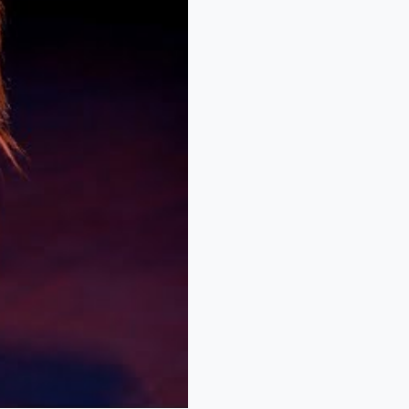
nterpol
εριπέτεια στο βουνό
ια 18χρονο στη Θάσο: Η
λήση στο 112 και η
γκαιρη επέμβαση των
πυροσβεστών τον
έσωσαν!
πίδομα 150€: Πότε
ληρώνεται η έκτακτη
νίσχυση για παιδιά