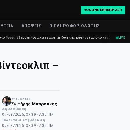
ONLINE ΕΝΗΜΈΡΩΣΗ
ΥΓΕΊΑ
ΑΠΌΨΕΙΣ
Ο ΠΛΗΡΟΦΟΡΙΟΔΌΤΗΣ
η γυναίκα έχασε τη ζωή της πέφτοντας στο κενό από τον πέμπτο όροφο πολυκ
LIVE
βίντεοκλιπ –
Επιμέλεια
NT
Σωτήρης Μπαρσάκης
Δημοσίευση
07/03/2025, 07:39 · 7:39 ΠΜ
Τελευταία ενημέρωση
07/03/2025, 07:39 · 7:39 ΠΜ