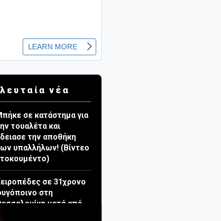
λευταία νέα
πήκε σε κατάστημα για
ην τουαλέτα και
δειασε την αποθήκη
ων υπαλλήλων! (Βίντεο
ντοκουμέντο)
ειροπέδες σε 31χρονο
υγόποινο στη
εσσαλονίκη μετά από
ρυθρά αγγελία της