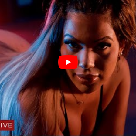
I
Π
γ
κ
έ
Ε
π
ε