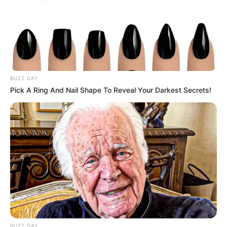
4348-a81c-f5329cc4236a
Τελευταία νέα
Μακάβριο εύρημα: Σορός άνδρα σε
BUZZ DAY
προχωρημένη σήψη στον Λυκαβηττό
Pick A Ring And Nail Shape To Reveal Your Darkest Secrets!
Θεσσαλονίκη: Τι αλλάζει στις
λεωφορειακές γραμμές με τη
λειτουργία της επέκτασης του Μετρό
στην Καλαμαριά
Τραγωδία στην Πάτρα: Πέθανε βρέφος
οκτώ ημερών στη ΜΕΘ του «Άγιος
Ανδρέας»
Απάτη με τρακτέρ στην Εύβοια: Έκανε
BUZZ DAY