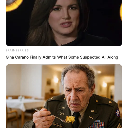
Προσθήκη το
newstok.gr
στην Google
Ανακαλύψτε περισσότερα άρθρα στα αποτελέσματα
αναζήτησης.
BRAINBERRIES
Gina Carano Finally Admits What Some Suspected All Along