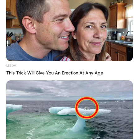
MEDVI
This Trick Will Give You An Erection At Any Age