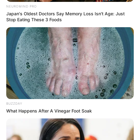
NEUROMIND PRO
Japan's Oldest Doctors Say Memory Loss Isn't Age: Just
Stop Eating These 3 Foods
H Θύρα 13 πήρε θέση μέσα από τα social media
και ζήτησε να διεξαχθεί το συγκεκριμένο ματς
ΤΕΛΙΚΟΣ ΚΥΠΕΛΛΟΥ
στην έδρα των
κιτρινόμαυρων, το “Κλεάνθης Βικελίδης”.
BUZZDAY
Αναλυτικά η ανακοίνωση:
What Happens After A Vinegar Foot Soak
«Άλλος ένας τελικός προ των πυλών και μια φορά
ακόμη μας βρίσκει θεατές του ίδιου έργου.