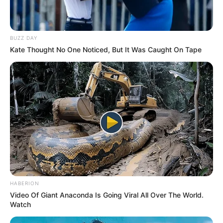
BUZZ DAY
Kate Thought No One Noticed, But It Was Caught On Tape
HABERION
Video Of Giant Anaconda Is Going Viral All Over The World.
Watch