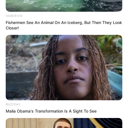
HABERION
Fishermen See An Animal On An Iceberg, But Then They Look
Closer!
BUZZDAY
Malia Obama's Transformation Is A Sight To See