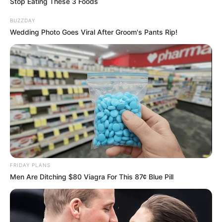
Stop Eating These 3 Foods
BUZZDAY
Wedding Photo Goes Viral After Groom's Pants Rip!
FRIDAY PLANS
Men Are Ditching $80 Viagra For This 87¢ Blue Pill