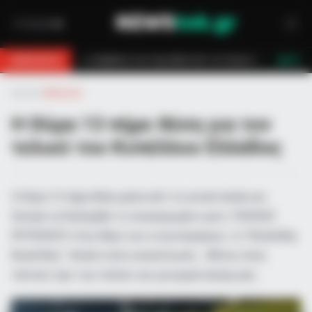
ων πυροσβεστών τον έσωσαν!
Επίδομα 150€: Πότε πληρώνεται η έκτακτ
BREAKING
LIVE
Αρχική
»
Αθλητικά
Η Θύρα 13 πήρε θέση για τον
τελικό του Κυπέλλου Ελλάδος
H Θύρα 13 πήρε θέση μέσα από τα social media και
ζήτησε να διεξαχθεί το συγκεκριμένο ματς ΤΕΛΙΚΟΣ
ΚΥΠΕΛΛΟΥ στην έδρα των κιτρινόμαυρων, το "Κλεάνθης
Βικελίδης". Αναλυτικά η ανακοίνωση: «Άλλος ένας
τελικός προ των πυλών και μια φορά ακόμη μας…