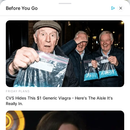
Before You Go
Αθλητικά
Επιμέλεια
NT
Συντακτική Ομάδα
FRIDAY PLANS
Δημοσίευση
CVS Hides This $1 Generic Viagra - Here's The Aisle It's
04/04/2024, 16:22 · 4:22 ΜΜ
Really In.
Τελευταία ενημέρωση
04/04/2024, 16:22 · 4:22 ΜΜ
Κοινοποίησε άρθρο