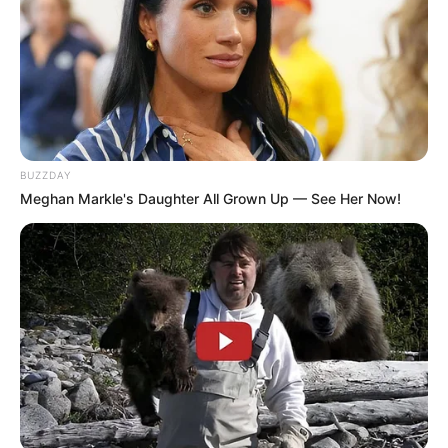
Στην αρχή με γέλια τα οποία εν τέλει μετατρέπονται
σε θλίψη, παρακολουθώντας όλο αυτό που
συμβαίνει κι εφόσον μας αφορά άμεσα μπορούμε να
σας κάνουμε μία υπενθύμιση.
BUZZDAY
Σε άλλη μία προσπάθεια μας,
Meghan Markle's Daughter All Grown Up — See Her Now!
με γνώμονα τις μετακινήσεις οπαδών, φιλοξενήσαμε
τον κόσμο του Άρη το 2022 στη Λεωφόρο χωρίς να
γίνει το παραμικρό . Το παραμικρό δεν έγινε ούτε
και στον τελικό κυπέλλου μπάσκετ στο
Αλεξάνδρειο το 2017 στην έδρα του φιναλίστ του
κυπέλλου .