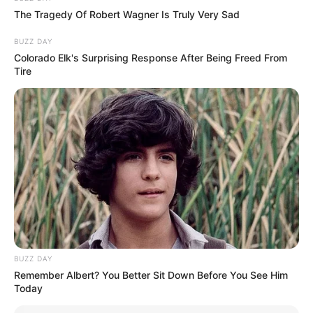
φτερά προκαταβολή 2.480€
The Tragedy Of Robert Wagner Is Truly Very Sad
BUZZ DAY
Colorado Elk's Surprising Response After Being Freed From
Tire
Δείτε όλες τις τελευταίες
Ειδήσεις
από την Ελλάδα και
τον Κόσμο, τη στιγμή που συμβαίνουν, στο
Newstok.gr
.
BUZZ DAY
Remember Albert? You Better Sit Down Before You See Him
Today