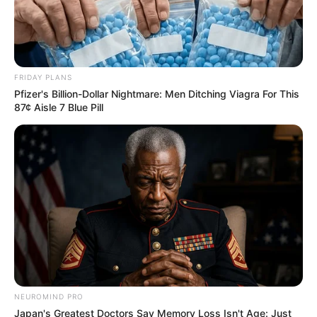
FRIDAY PLANS
Pfizer's Billion-Dollar Nightmare: Men Ditching Viagra For This
87¢ Aisle 7 Blue Pill
NEUROMIND PRO
Japan's Greatest Doctors Say Memory Loss Isn't Age: Just