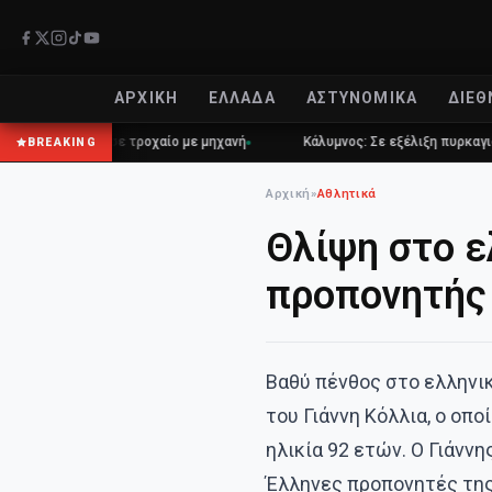
ΑΡΧΙΚΉ
ΕΛΛΆΔΑ
ΑΣΤΥΝΟΜΙΚΆ
ΔΙΕΘ
ρονος σε τροχαίο με μηχανή
Κάλυμνος: Σε εξέλιξη πυρκαγιά σε χαμη
BREAKING
Αρχική
»
Αθλητικά
Θλίψη στο ε
προπονητής 
Βαθύ πένθος στο ελληνι
του Γιάννη Κόλλια, ο οπ
ηλικία 92 ετών. Ο Γιάνν
Έλληνες προπονητές τη