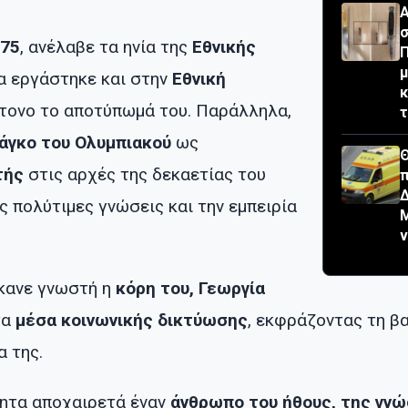
Α
σ
975
, ανέλαβε τα ηνία της
Εθνικής
Π
μ
ια εργάστηκε και στην
Εθνική
κ
ντονο το αποτύπωμά του. Παράλληλα,
τ
άγκο του Ολυμπιακού
ως
Θ
τής
στις αρχές της δεκαετίας του
π
 πολύτιμες γνώσεις και την εμπειρία
κανε γνωστή η
κόρη του, Γεωργία
τα
μέσα κοινωνικής δικτύωσης
, εκφράζοντας τη βα
α της.
τητα αποχαιρετά έναν
άνθρωπο του ήθους, της γνώ