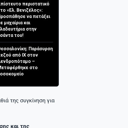
πίστευτο περιστατικό
το «Ελ. Βενιζέλος»:
ροσπάθησε να πετάξει
ε μαχαίρια και
λαδευτήρια στην
σάντα του!
εσσαλονίκη: Παράσυρση
εζού από ΙΧ στον
Δενδροπόταμο –
Μεταφέρθηκε στο
νοσοκομείο
θιά της συγκίνηση για
σης και της