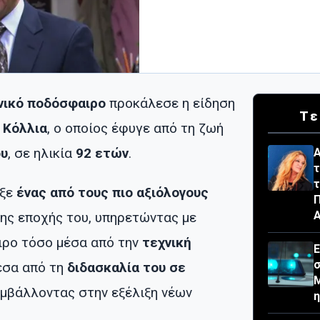
νικό ποδόσφαιρο
προκάλεσε η είδηση
Τε
η Κόλλια
, ο οποίος έφυγε από τη ζωή
ου
, σε ηλικία
92 ετών
.
Α
τ
τ
ρξε
ένας από τους πιο αξιόλογους
Π
ης εποχής του, υπηρετώντας με
ρο τόσο μέσα από την
τεχνική
Ε
σ
μέσα από τη
διδασκαλία του σε
Μ
υμβάλλοντας στην εξέλιξη νέων
η