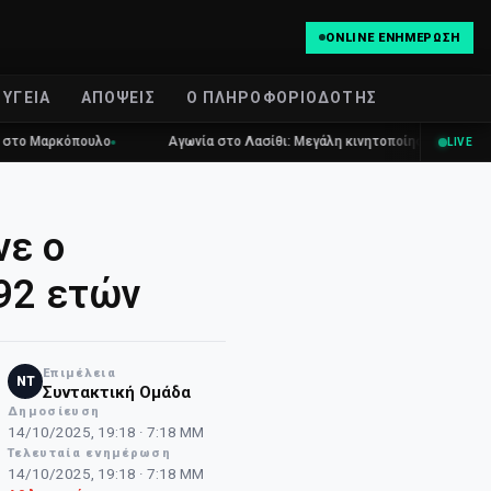
ONLINE ΕΝΗΜΈΡΩΣΗ
ΥΓΕΊΑ
ΑΠΌΨΕΙΣ
Ο ΠΛΗΡΟΦΟΡΙΟΔΌΤΗΣ
όπουλο
Αγωνία στο Λασίθι: Μεγάλη κινητοποίηση για τη φωτιά στη Σ
LIVE
νε ο
 92 ετών
Επιμέλεια
NT
Συντακτική Ομάδα
Δημοσίευση
14/10/2025, 19:18 · 7:18 ΜΜ
Τελευταία ενημέρωση
14/10/2025, 19:18 · 7:18 ΜΜ