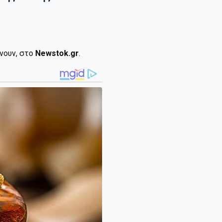
ίνουν, στο
Newstok.gr
.