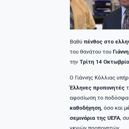
Βαθύ
πένθος στο ελλη
του θανάτου του
Γιάνν
την
Τρίτη 14 Οκτωβρί
Ο Γιάννης Κόλλιας υπή
Έλληνες προπονητές
τ
αφοσίωση το ποδόσφαι
καθοδήγηση
, όσο και 
σεμινάρια της UEFA
, σ
γενιών προπονητών.