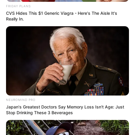
FRIDAY PLANS
CVS Hides This $1 Generic Viagra - Here's The Aisle It's
Really In.
Το ιδανικότερο ντεμπούτο για τον Μαροκινο χαφ
του Παναθηναϊκού με αντίπαλο τον Πανσερραικο .
Αγωνίστηκε για 87 λεπτά εντυπωσιάζοντας τον
κοσμο της ομάδας με την τεχνική του κατάρτιση ,
τον τρόπο που έπαιξε και με τη συνολικά καλή του
NEUROMIND PRO
παρουσία στο γήπεδο…
Japan's Greatest Doctors Say Memory Loss Isn't Age: Just
Stop Drinking These 3 Beverages
Διαβάστε τη συνέχεια στο paopantou.gr