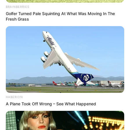
BRAINBERRIES
Golfer Turned Pale Squinting At What Was Moving In The
Fresh Grass
HABERION
A Plane Took Off Wrong – See What Happened