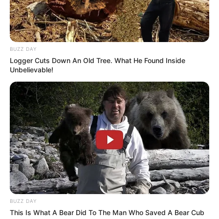
BUZZ DAY
Logger Cuts Down An Old Tree. What He Found Inside
Unbelievable!
BUZZ DAY
This Is What A Bear Did To The Man Who Saved A Bear Cub