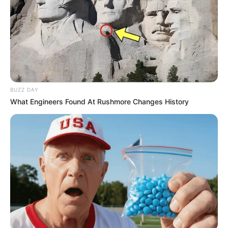
Προσθήκη το
newstok.gr
στην Google
Ανακαλύψτε περισσότερα άρθρα στα αποτελέσματα
αναζήτησης.
BUZZ DAY
What Engineers Found At Rushmore Changes History