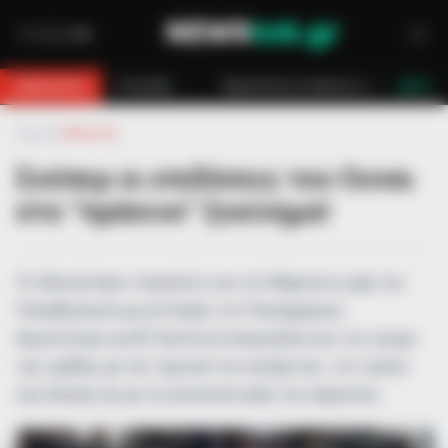
τεια στο βουνό για 18χρονο στη Θάσο: Η κλήση στο 112 και η έγκαιρη επέμ
BREAKING
LIVE
Αρχική
»
Αθλητικά
Σούπερ οι επιδόσεις του Ουναι
στο “πράσινο” ξεκίνημα!
Το ιδανικότερο ντεμπούτο για τον Μαροκινο χαφ του
Παναθηναϊκού με αντίπαλο τον Πανσερραικο .
Αγωνίστηκε για 87 λεπτά εντυπωσιάζοντας τον κοσμο
της ομάδας με την τεχνική του κατάρτιση , τον τρόπο
που έπαιξε και με τη συνολικά καλή του παρουσία…