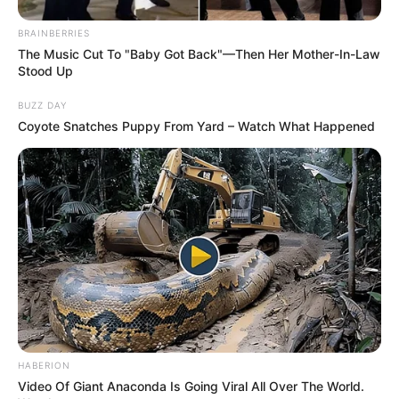
βρέθηκε νεκρή σε σπηλιά στον
Λυκαβηττό – Πτώση από ύψος δείχνουν
BRAINBERRIES
τα ευρήματα
The Music Cut To "Baby Got Back"—Then Her Mother-In-Law
Stood Up
BUZZ DAY
Coyote Snatches Puppy From Yard – Watch What Happened
Δείτε όλες τις τελευταίες
Ειδήσεις
από την Ελλάδα και
τον Κόσμο, τη στιγμή που συμβαίνουν, στο
Newstok.gr
.
HABERION
Video Of Giant Anaconda Is Going Viral All Over The World.