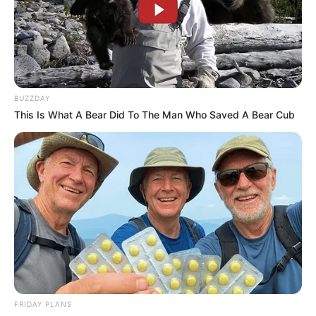
BUZZDAY
This Is What A Bear Did To The Man Who Saved A Bear Cub
FRIDAY PLANS