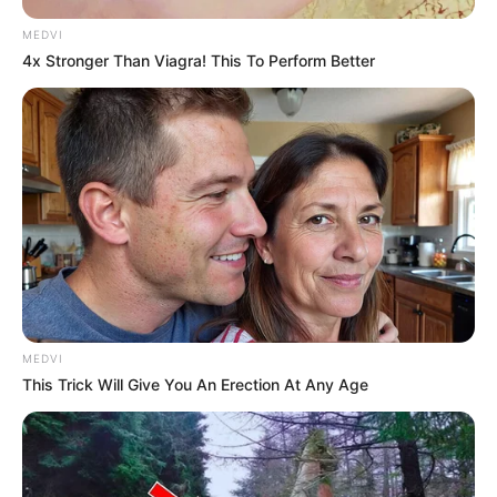
MEDVI
4x Stronger Than Viagra! This To Perform Better
MEDVI
This Trick Will Give You An Erection At Any Age