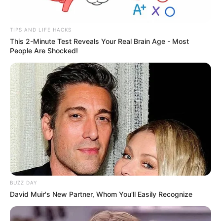
TIPS AND LIFE HACKS
This 2-Minute Test Reveals Your Real Brain Age - Most
People Are Shocked!
BUZZ DAY
David Muir's New Partner, Whom You'll Easily Recognize