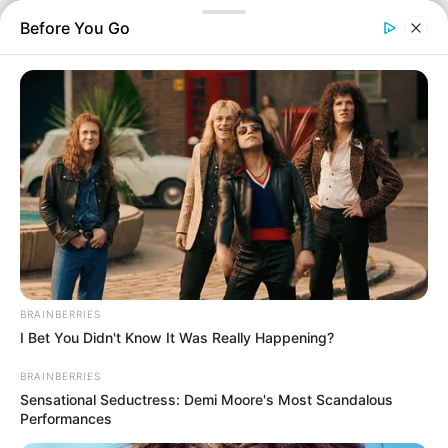
Before You Go
Αθλητικά
Επιμέλεια
BRAINBERRIES
NT
Σωτήρης Μπαρσάκης
I Bet You Didn't Know It Was Really Happening?
Δημοσίευση
24/12/2024, 10:23 · 10:23 ΠΜ
BRAINBERRIES
Τελευταία ενημέρωση
Sensational Seductress: Demi Moore's Most Scandalous
26/08/2025, 14:42 · 2:42 ΜΜ
Performances