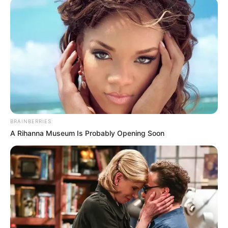
Κοινοποίησε άρθρο
Προσθήκη το
newstok.gr
στην Google
Ανακαλύψτε περισσότερα άρθρα στα αποτελέσματα
αναζήτησης.
BRAINBERRIES
A Rihanna Museum Is Probably Opening Soon
Ο Τούρκος τεχνικός δίνει χρόνο συμμετοχής σε