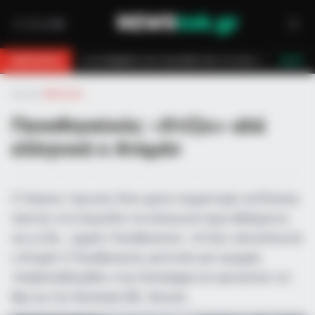
υροσβεστών τον έσωσαν!
Επίδομα 150€: Πότε πληρώνεται η έκτακτη εν
BREAKING
LIVE
Αρχική
»
Αθλητικά
Παναθηναϊκός: «Χτίζει» αλά
ελληνικά ο Αταμάν
Ο Τούρκος τεχνικός δίνει χρόνο συμμετοχής σε Έλληνες
παίκτες στα παιχνίδια του ελληνικού πρωταθλήματος
και χτίζει… χημεία. Παναθηναϊκός: «Χτίζει» αλά ελληνικά
ο Αταμάν Ο Παναθηναϊκός μετά από μία τρομερή
«διαβολοβδομάδα» στην Euroleague αντιμετώπισε τον
Άρη για την Stoiximan GBL. Φυσικά…