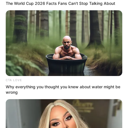
The World Cup 2026 Facts Fans Can't Stop Talking About
Τελευταία νέα
Μακάβριο εύρημα: Σορός άνδρα σε
προχωρημένη σήψη στον Λυκαβηττό
Θεσσαλονίκη: Τι αλλάζει στις
λεωφορειακές γραμμές με τη
λειτουργία της επέκτασης του Μετρό
στην Καλαμαριά
CTA LOVE
Why everything you thought you knew about water might be
Τραγωδία στην Πάτρα: Πέθανε βρέφος
wrong
οκτώ ημερών στη ΜΕΘ του «Άγιος
Ανδρέας»
Απάτη με τρακτέρ στην Εύβοια: Έκανε
φτερά προκαταβολή 2.480€