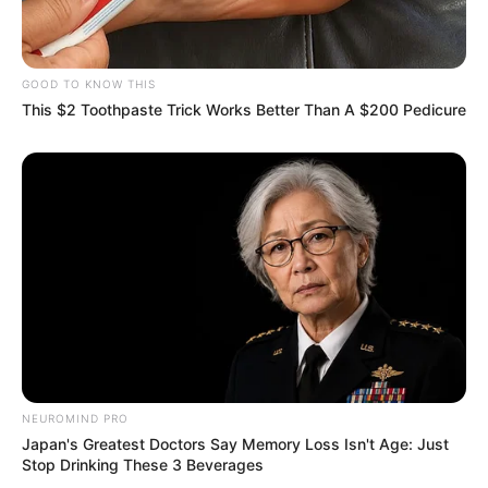
GOOD TO KNOW THIS
This $2 Toothpaste Trick Works Better Than A $200 Pedicure
NEUROMIND PRO
Japan's Greatest Doctors Say Memory Loss Isn't Age: Just
Stop Drinking These 3 Beverages