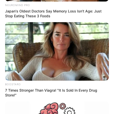
NEUROMIND PRO
Japan's Oldest Doctors Say Memory Loss Isn't Age: Just
Stop Eating These 3 Foods
Το τελευταίο χρονικό διάστημα, το νέο στολίδι
του Παναθηναϊκού, στον Βοτανικό, αποκτά όλο
και περισσότερο μορφή. Όπως και ύψος. Με τις
αλλαγές να φαίνονται καθημερινά προφανώς.
Σημάδι της δουλειάς που γίνεται.
Παναθηναϊκός: Ψηλώνουν οι εξέδρες του νέου
στολιδιού στον Βοτανικό (vid)
BOOSTARO
7 Times Stronger Than Viagra! "It Is Sold In Every Drug
Store!"
Οπως αποτυπώνεται και από την εικόνα από το
εργοτάξιο, φαίνεται η σημαντική εξέλιξη των