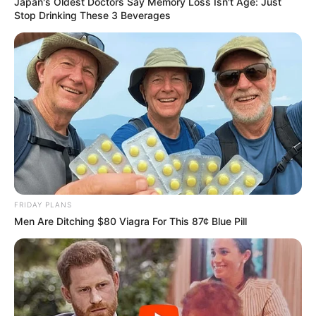
Japan's Oldest Doctors Say Memory Loss Isn't Age: Just
Stop Drinking These 3 Beverages
FRIDAY PLANS
Men Are Ditching $80 Viagra For This 87¢ Blue Pill