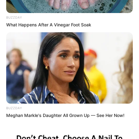
Κύθηρα: Απαγορεύτηκε η πρόσβαση
BUZZDAY
στην παραλία Λυκοδήμου για λόγους
What Happens After A Vinegar Foot Soak
ασφαλείας – Η ανακοίνωση του Δήμου
Χανιά: Νεκρός 64χρονος άνδρας σε
πισίνα ξενοδοχείου
Δείτε όλες τις τελευταίες
Ειδήσεις
από την Ελλάδα και
τον Κόσμο, τη στιγμή που συμβαίνουν, στο
Newstok.gr
.
BUZZDAY
Meghan Markle's Daughter All Grown Up — See Her Now!