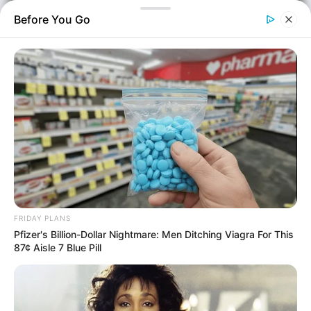
Before You Go
Αθλητικά
Επιμέλεια
NT
Συντακτική Ομάδα
Δημοσίευση
28/06/2026, 11:47 · 11:47 ΠΜ
Τελευταία ενημέρωση
FRIDAY PLANS
28/06/2026, 11:47 · 11:47 ΠΜ
Pfizer's Billion-Dollar Nightmare: Men Ditching Viagra For This
87¢ Aisle 7 Blue Pill
Κοινοποίησε άρθρο