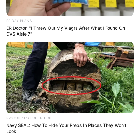
FRIDAY PLANS
ER Doctor: "I Threw Out My Viagra After What I Found On
CVS Aisle 7"
NAVY SEAL'S BUG IN GUIDE
Navy SEAL: How To Hide Your Preps In Places They Won't
Look