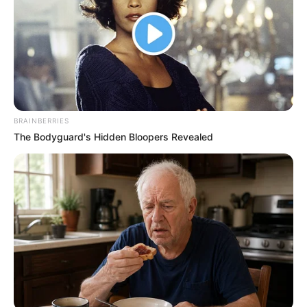
Προσθήκη το
newstok.gr
στην Google
Ανακαλύψτε περισσότερα άρθρα στα αποτελέσματα
αναζήτησης.
BRAINBERRIES
The Bodyguard's Hidden Bloopers Revealed