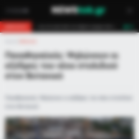
από τον πέμπτο όροφο πολυκατοικίας
Τραγωδία στη Μύκονο: Νεκρός 
BREAKING
LIVE
Αρχική
»
Αθλητικά
Παναθηναϊκός: Ψηλώνουν οι
εξέδρες του νέου στολιδιού
στον Βοτανικό
Παναθηναϊκός: Ψηλώνουν οι εξέδρες του νέου στολιδιού
στον Βοτανικό