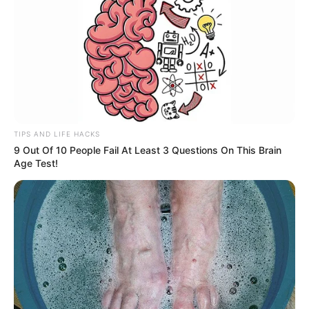
έργων. Οι κατασκευαστικές εταιρείες
προχωρούν στην ανέγερση των κερκίδων. Που
σταδιακά θα διαμορφώνεται η συνολική
αρχιτεκτονική, του γηπέδου.
Διαβάστε εδώ τη συνέχεια
TIPS AND LIFE HACKS
9 Out Of 10 People Fail At Least 3 Questions On This Brain
Τελευταία νέα
Age Test!
Άκης Σκέρτσος: ‘’ Μην σταματήσουμε να
επενδύουμε στην πρόληψη, η
μεγαλύτερη τιμή στους νεκρούς
πυροσβέστες και πιλότους ‘’
Τραγωδία στο Γουδί: 53χρονη γυναίκα
έχασε τη ζωή της πέφτοντας στο κενό
από τον πέμπτο όροφο πολυκατοικίας