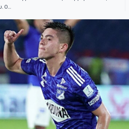
υ. Ο…