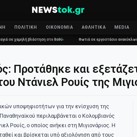
ΝΉ
ΠΟΛΙΤΙΚΉ
ΟΙΚΟΝΟΜΊΑ
ΑΘΛΗΤΙΚΆ
MEDIA
αμηλή βλάστηση στο Βαθύ
Φωτιά σε εργοστάσιο ανακύκλωσης στο Μ
ς: Προτάθηκε και εξετάζετ
ου Ντάνιελ Ρουίς της Μιγι
ικών υποψηφιοτήτων για την ενίσχυση της
 Παναθηναϊκού περιλαμβάνεται ο Κολομβιανός
ιελ Ρουίς, ο οποίος ανήκει στη Μιγιονάριος. Η
αθεί και βρίσκεται υπό αξιολόγηση από τους