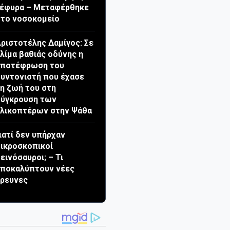
γέφυρα – Μεταφέρθηκε
το νοσοκομείο
ριστοτέλης Δαμίγος: Σε
λίμα βαθιάς οδύνης η
αποτέφρωση του
υντονιστή που έχασε
η ζωή του στη
σύγκρουση των
λικοπτέρων στην Ψάθα
ιατί δεν υπήρχαν
ικροσκοπικοί
εινόσαυροι; – Τι
αποκαλύπτουν νέες
ρευνες