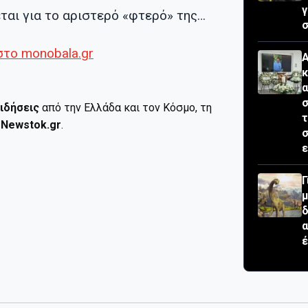
ται για το αριστερό «φτερό» της…
σ
στο monobala.gr
Α
κ
σ
ιδήσεις
από την Ελλάδα και τον Κόσμο, τη
τ
ο
Newstok.gr
.
ε
Γ
μ
δ
έ