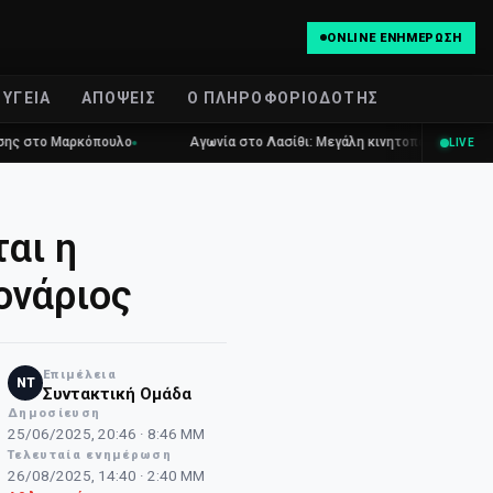
ONLINE ΕΝΗΜΈΡΩΣΗ
ΥΓΕΊΑ
ΑΠΌΨΕΙΣ
Ο ΠΛΗΡΟΦΟΡΙΟΔΌΤΗΣ
αρκόπουλο
Αγωνία στο Λασίθι: Μεγάλη κινητοποίηση για τη φωτιά στ
LIVE
αι η
ονάριος
Επιμέλεια
NT
Συντακτική Ομάδα
Δημοσίευση
25/06/2025, 20:46 · 8:46 ΜΜ
Τελευταία ενημέρωση
26/08/2025, 14:40 · 2:40 ΜΜ