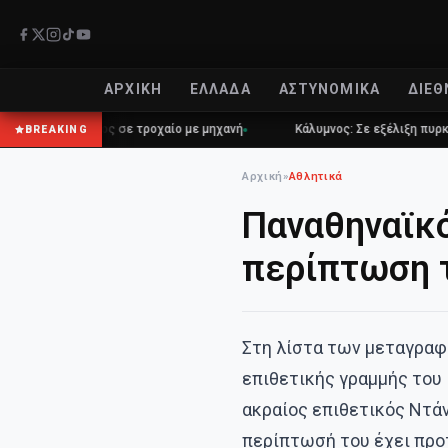
ΑΡΧΙΚΉ
ΕΛΛΆΔΑ
ΑΣΤΥΝΟΜΙΚΆ
ΔΙΕΘ
42χρονος σε τροχαίο με μηχανή
Κάλυμνος: Σε εξέλιξη πυρκαγιά σε χ
BREAKING
Αρχική
»
Αθλητικά
Παναθηναϊκό
περίπτωση τ
Στη λίστα των μεταγραφ
επιθετικής γραμμής του
ακραίος επιθετικός Ντάν
περίπτωσή του έχει προτ