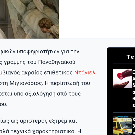
φικών υποψηφιοτήτων για την
Τε
ής γραμμής του Παναθηναϊκού
μβιανός ακραίος επιθετικός
Ντάνιελ
Ε
Α
 στη Μιγιονάριος. Η περίπτωσή του
δ
α
κεται υπό αξιολόγηση από τους
θ
ου.
ε
Χ
ρίως ως αριστερός εξτρέμ και
3
αλά τεχνικά χαρακτηριστικά. Η
π