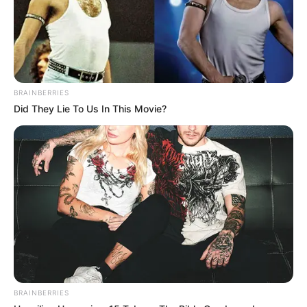
Σπείρα είχε στήσει υπερσύγχρονα
εργαστήρια κάνναβης στην Αττική και
πουλούσε ναρκωτικά μέχρι και στην
Πανεπιστημιούπολη
BRAINBERRIES
Did They Lie To Us In This Movie?
Δείτε όλες τις τελευταίες
Ειδήσεις
από την Ελλάδα και
τον Κόσμο, τη στιγμή που συμβαίνουν, στο
Newstok.gr
.
BRAINBERRIES