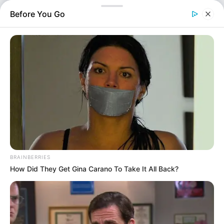
γράψει ιστορία. Με τους 14 πόντους που σημείωσε, ο
Before You Go
Έλληνας σταρ έφτασε τους…
BRAINBERRIES
How Did They Get Gina Carano To Take It All Back?
Αντετοκούνμπο: Ο τραυματισμός και η ιστορική άνοδος στην λίστα των
Σκόρερ του ΝΒΑ