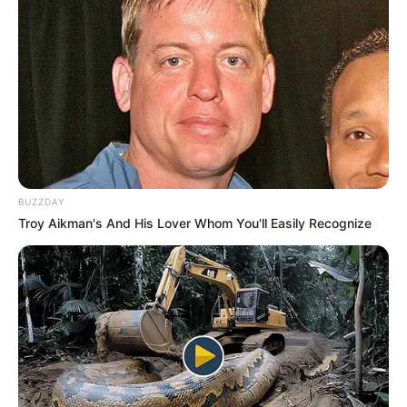
BUZZDAY
Troy Aikman's And His Lover Whom You'll Easily Recognize