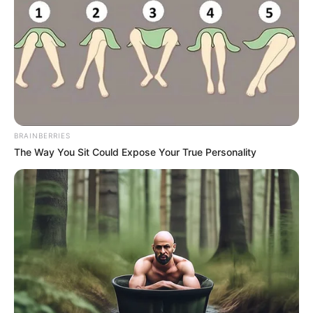
των Μπακς κόντρα στους Καβαλίερς,
καθιστώντας την συμμετοχή του αμφίβολη για
τα επόμενα παιχνίδια, ωστόσο πρόλαβε να
γράψει ιστορία.
Με τους
14 πόντους
που σημείωσε, ο Έλληνας
BRAINBERRIES
σταρ έφτασε τους
20.943 πόντους
συνολικά
The Way You Sit Could Expose Your True Personality
στην καριέρα του στο ΝΒΑ και ανέβηκε στην
42η θέση
της λίστας των κορυφαίων σκόρερ
όλων των εποχών!
Ο επόμενος στόχος – Η είσοδος στην
40άδα
Ο “Greek Freak” πλέον στοχεύει στην είσοδό