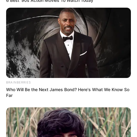
6 Best '90s Action Movies To Watch Today
BRAINBERRIES
Who Will Be the Next James Bond? Here's What We Know So
Far