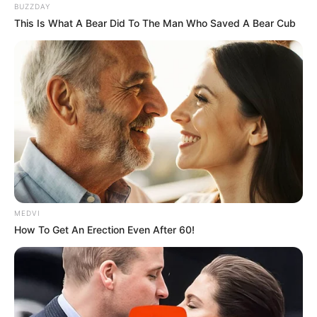
BUZZDAY
This Is What A Bear Did To The Man Who Saved A Bear Cub
MEDVI
How To Get An Erection Even After 60!