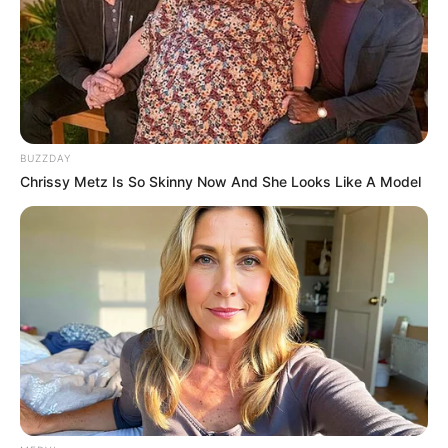
BUZZDAY
Chrissy Metz Is So Skinny Now And She Looks Like A Model