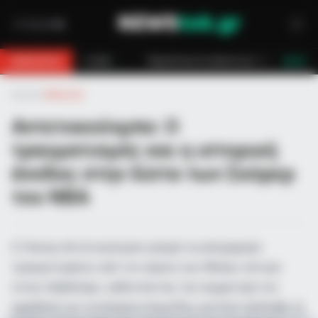
α στο βουνό για 18χρονο στη Θάσο: Η κλήση στο 112 και η έγκαιρη επέμβασ
BREAKING
LIVE
Αρχική
»
Αθλητικά
Αντετοκούνμπο: Ο
τραυματισμός και η ιστορική
άνοδος στην λίστα των Σκόρερ
του ΝΒΑ
Ο Γιάννης Αντετοκούνμπο μπορεί να αποχώρησε
τραυματισμένος από τον αγώνα των Μπακς κόντρα
στους Καβαλίερς, καθιστώντας την συμμετοχή του
αμφίβολη για τα επόμενα παιχνίδια, ωστόσο πρόλαβε να