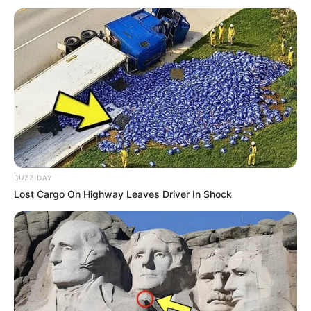
ακινητοποίησαν το όχημα των δραστών μετά
από συντονισμένες ενέργειες.
Το χρονικό της υπόθεσης ξεκίνησε το
απόγευμα της Τετάρτης, 13 Μαΐου. Η
ηλικιωμένη δέχθηκε τηλεφώνημα από έναν
άνδρα που συστήθηκε αρχικά ως γιατρός. Με
το πρόσχημα ότι ένας στενός συγγενής της
BUZZ DAY
είχε τραυματιστεί σοβαρά και χρειαζόταν
Lost Cargo On Highway Leaves Driver In Shock
άμεση χειρουργική επέμβαση, οι δράστες
κατάφεραν να την οδηγήσουν σε κατάσταση
πανικού. Στη συνέχεια, ένα δεύτερο πρόσωπο
επικοινώνησε μαζί της παριστάνοντας τον
αστυνομικό, προκειμένου να προσδώσει