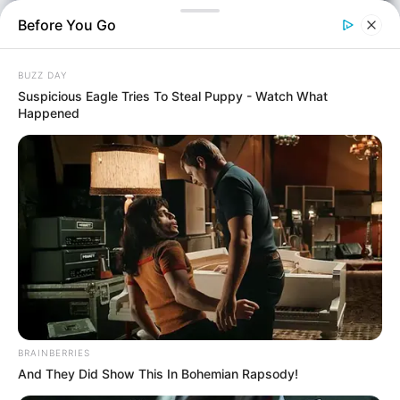
Before You Go
BUZZ DAY
Suspicious Eagle Tries To Steal Puppy - Watch What
Happened
Αστυνομικά
Επιμέλεια
NT
Χριστίνα Μακρή
Δημοσίευση
14/05/2026, 18:00 · 6:00 ΜΜ
Τελευταία ενημέρωση
BRAINBERRIES
14/05/2026, 18:00 · 6:00 ΜΜ
And They Did Show This In Bohemian Rapsody!