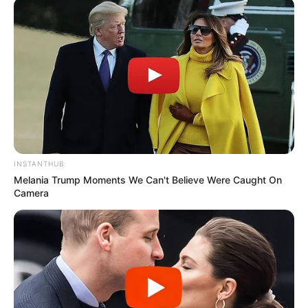
Κοινοποίησε άρθρο
Προσθήκη το
newstok.gr
στην Google
Ανακαλύψτε περισσότερα άρθρα στα αποτελέσματα
αναζήτησης.
INSTANTHUB
Melania Trump Moments We Can't Believe Were Caught On
Camera