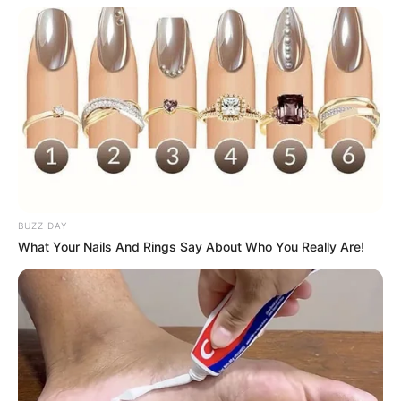
διάθεση – Δεν έχω κάτι μαζί τους, ούτε
εμμονή ”
Κώστας Κατσαφάδος για πυρόπληκτους:
” Μέχρι αύριο θα έχουν ολοκληρωθεί οι
αυτοψίες στο Πόρτο Γερμενό – Το
μήνυμα είναι ένα και απλό, κανέναν δεν
θα αφήσουμε αβοήθητο ”
BUZZ DAY
Δείτε όλες τις τελευταίες
Ειδήσεις
από την Ελλάδα και
What Your Nails And Rings Say About Who You Really Are!
τον Κόσμο, τη στιγμή που συμβαίνουν, στο
Newstok.gr
.