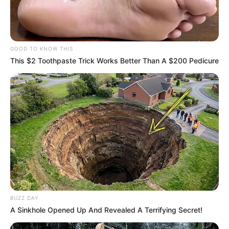
GOOD TO KNOW THIS
This $2 Toothpaste Trick Works Better Than A $200 Pedicure
BUZZ DAY
A Sinkhole Opened Up And Revealed A Terrifying Secret!