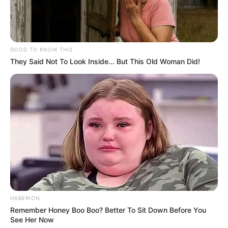
οδηγούνται πλέον στον Εισαγγελέα
Πλημμελειοδικών Βόλου για τις περαιτέρω
νομικές ενέργειες.
GOOD TO KNOW THIS
They Said Not To Look Inside... But This Old Woman Did!
Τελευταία νέα
ΗΠΑ: Πώς τα πούμα μειώνουν τα
τροχαία – Τι αποκαλύπτει νέα
επιστημονική μελέτη
Μάλια: 42χρονη Ολλανδή έχασε τη ζωή
της μετά από πτώση από σκάφος
Μάρκος Σεφερλής: ” Πρόσωπα που είναι
HABERION
Remember Honey Boo Boo? Better To Sit Down Before You
στην επικαιρότητα θα γίνουν και
See Her Now
αντικείμενο σάτιρας, πάντα με καλή