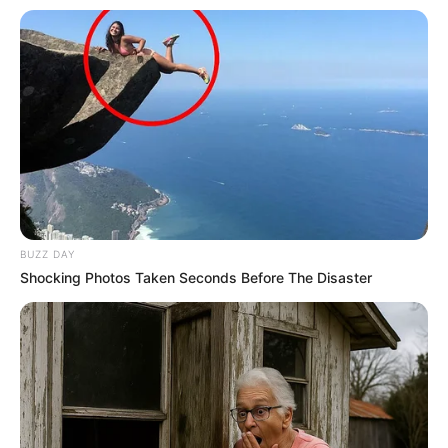
της.
Ωστόσο, η κινητοποίηση των αρχών ήταν
άμεση. Η πρόοδος της αστυνομικής έρευνας
οδήγησε στον εντοπισμό του οχήματος στη
Λάρισα, με τη συνδρομή αστυνομικών της
Υποδιεύθυνσης Δίωξης και Εξιχνίασης
Εγκλημάτων Κατερίνης. Κατά τον έλεγχο που
BUZZ DAY
Shocking Photos Taken Seconds Before The Disaster
ακολούθησε, βρέθηκαν και κατασχέθηκαν όλα
τα αφαιρεθέντα αντικείμενα, τα οποία και
αποδόθηκαν στην παθούσα. Παράλληλα, οι
αρχές προχώρησαν στην κατάσχεση δύο
κινητών τηλεφώνων. Οι δύο συλληφθέντες