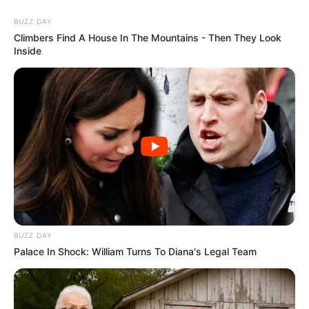
BUZZ DAY
Climbers Find A House In The Mountains - Then They Look
Inside
BUZZ DAY
Palace In Shock: William Turns To Diana's Legal Team