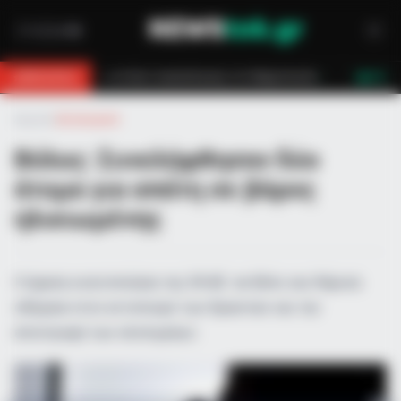
γοστάσιο ανακύκλωσης στο Μαρκόπουλο
Αγωνία στο Λασίθι: Μεγάλη 
BREAKING
LIVE
Αρχική
»
Αστυνομικά
Βόλος: Συνελήφθησαν δύο
άτομα για απάτη σε βάρος
ηλικιωμένης
Η άμεση κινητοποίηση της ΕΛ.ΑΣ. σε Βόλο και Λάρισα
οδήγησε στον εντοπισμό των δραστών και την
επιστροφή των κλοπιμαίων.