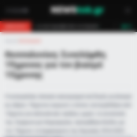
 έσωσαν!
Επίδομα 150€: Πότε πληρώνεται η έκτακτη ενίσχυση για παι
BREAKING
LIVE
Αρχική
»
Αστυνομικά
Θεσσαλονίκη: Συνελήφθη
19χρονος για τον βιασμό
15χρονης
Η εισαγγελέας άσκησε κακουργηματική δίωξη για βιασμό
εις βάρος 19χρονου αγοριού ο οποίος καταγγέλθηκε από
15χρονη για σεξουαλικές πράξεις χωρίς τη συναίνεσή
της. Σύμφωνα με πληροφορίες, προηγήθηκε έξοδος με
τον 19χρονο τα ξημερώματα της Κυριακής 29/6/2025