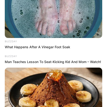
Δείτε όλες τις τελευταίες
Ειδήσεις
από την Ελλάδα και
τον Κόσμο, τη στιγμή που συμβαίνουν, στο
Newstok.gr
.
BUZZDAY
What Happens After A Vinegar Foot Soak
BUZZDAY
Man Teaches Lesson To Seat-Kicking Kid And Mom – Watch!