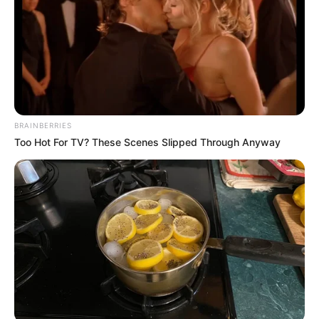
01/07/2025, 15:26 · 3:26 ΜΜ
Κοινοποίησε άρθρο
Προσθήκη το
newstok.gr
στην Google
BRAINBERRIES
Ανακαλύψτε περισσότερα άρθρα στα αποτελέσματα
Too Hot For TV? These Scenes Slipped Through Anyway
αναζήτησης.