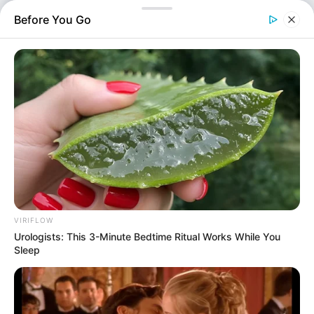
μέσα σε αυτοκίνητο, στην…
Before You Go
VIRIFLOW
Urologists: This 3-Minute Bedtime Ritual Works While You
Αστυνομικά
Sleep
Επιμέλεια
NT
Κατερίνα Φούκα
Δημοσίευση
01/07/2025, 15:26 · 3:26 ΜΜ
Τελευταία ενημέρωση