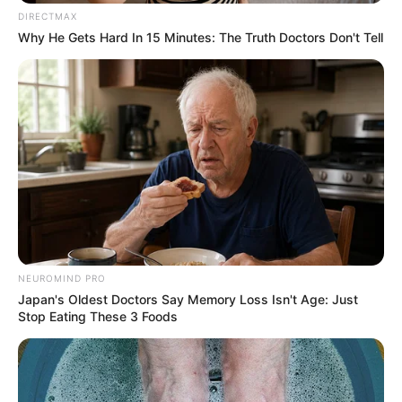
DIRECTMAX
Τελευταία νέα
Why He Gets Hard In 15 Minutes: The Truth Doctors Don't Tell
Μπήκε σε κατάστημα για την τουαλέτα
και άδειασε την αποθήκη των
υπαλλήλων! (Βίντεο ντοκουμέντο)
Χειροπέδες σε 31χρονο φυγόποινο στη
Θεσσαλονίκη μετά από ερυθρά αγγελία
της Interpol
Περιπέτεια στο βουνό για 18χρονο στη
Θάσο: Η κλήση στο 112 και η έγκαιρη
επέμβαση των πυροσβεστών τον
NEUROMIND PRO
έσωσαν!
Japan's Oldest Doctors Say Memory Loss Isn't Age: Just
Stop Eating These 3 Foods
Επίδομα 150€: Πότε πληρώνεται η
έκτακτη ενίσχυση για παιδιά