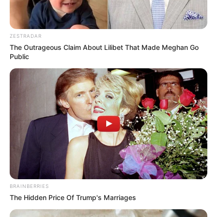
ZESTRADAR
The Outrageous Claim About Lilibet That Made Meghan Go
Public
BRAINBERRIES
The Hidden Price Of Trump's Marriages