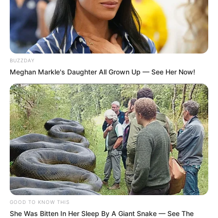
BUZZDAY
Meghan Markle's Daughter All Grown Up — See Her Now!
GOOD TO KNOW THIS
She Was Bitten In Her Sleep By A Giant Snake — See The