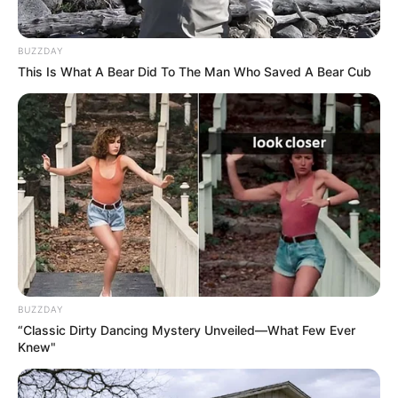
BUZZDAY
This Is What A Bear Did To The Man Who Saved A Bear Cub
BUZZDAY
“Classic Dirty Dancing Mystery Unveiled—What Few Ever
Knew"