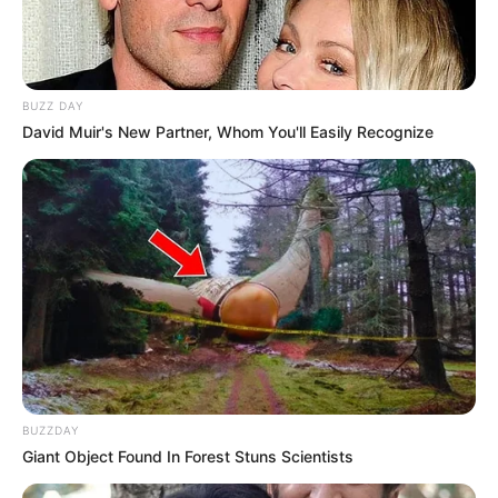
BUZZ DAY
David Muir's New Partner, Whom You'll Easily Recognize
BUZZDAY
Giant Object Found In Forest Stuns Scientists