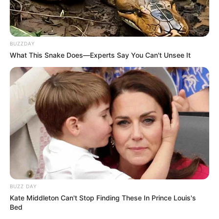
BUZZDAY
What This Snake Does—Experts Say You Can't Unsee It
BUZZ DAY
Kate Middleton Can't Stop Finding These In Prince Louis's
Bed