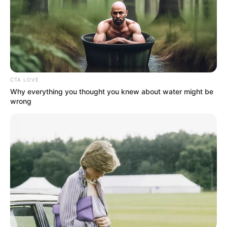
Τελευταία ενημέρωση
29/06/2026, 13:55 · 1:55 ΜΜ
Κοινοποίησε άρθρο
CTA LOVE
Why everything you thought you knew about water might be
wrong
Προσθήκη το
newstok.gr
στην Google
Ανακαλύψτε περισσότερα άρθρα στα αποτελέσματα
αναζήτησης.