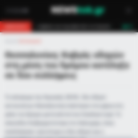
στών τον έσωσαν!
Επίδομα 150€: Πότε πληρώνεται η έκτακτη ενίσχυση
BREAKING
LIVE
Αρχική
»
Αστυνομικά
Θεσσαλονίκη: Καβγάς οδηγών
στη μέση του δρόμου κατέληξε
σε δύο συλλήψεις
Το απόγευμα της Κυριακής 28/06 , δύο οδηγοί
αυτοκινήτων Θεσσαλονίκη πιάστηκαν στα χέρια στη
μέση του δρόμου μετά από έντονο διαπληκτισμό. Το
επεισόδιο διαδραματίστηκε στο Καλοχώρι, όπου
ενεπλάκησαν τρία άτομα οι δύο οδηγοί και ο