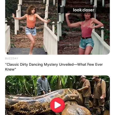
BUZZDAY
“Classic Dirty Dancing Mystery Unveiled—What Few Ever
Knew"