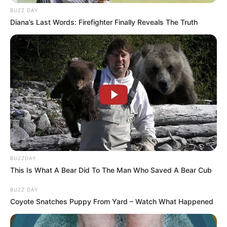
BUZZ DAY
Diana’s Last Words: Firefighter Finally Reveals The Truth
Το απόγευμα της Κυριακής 28/06 , δύο οδηγοί
BUZZDAY
αυτοκινήτων Θεσσαλονίκη πιάστηκαν στα
This Is What A Bear Did To The Man Who Saved A Bear Cub
χέρια στη μέση του δρόμου μετά από έντονο
BUZZ DAY
διαπληκτισμό. Το επεισόδιο διαδραματίστηκε
Coyote Snatches Puppy From Yard – Watch What Happened
στο Καλοχώρι, όπου ενεπλάκησαν τρία άτομα