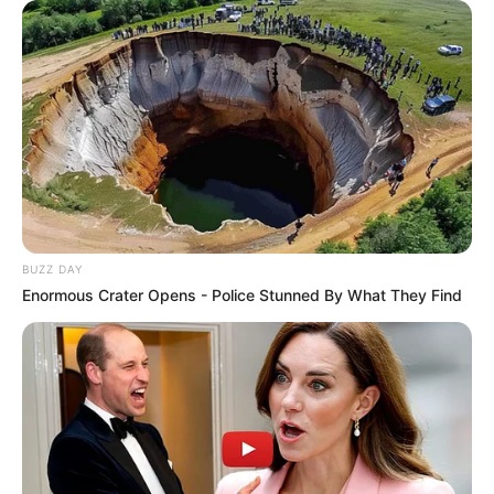
BUZZ DAY
Enormous Crater Opens - Police Stunned By What They Find