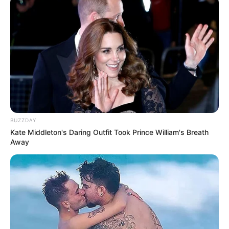
βρέθηκε νεκρή σε σπηλιά στον
Λυκαβηττό – Πτώση από ύψος δείχνουν
τα ευρήματα
Μακάβριο εύρημα: Σορός άνδρα σε
προχωρημένη σήψη στον Λυκαβηττό
Θεσσαλονίκη: Τι αλλάζει στις
λεωφορειακές γραμμές με τη
BUZZDAY
λειτουργία της επέκτασης του Μετρό
Kate Middleton's Daring Outfit Took Prince William's Breath
στην Καλαμαριά
Away
Δείτε όλες τις τελευταίες
Ειδήσεις
από την Ελλάδα και
τον Κόσμο, τη στιγμή που συμβαίνουν, στο
Newstok.gr
.