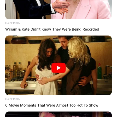
HABERION
William & Kate Didn't Know They Were Being Recorded
HABERION
6 Movie Moments That Were Almost Too Hot To Show