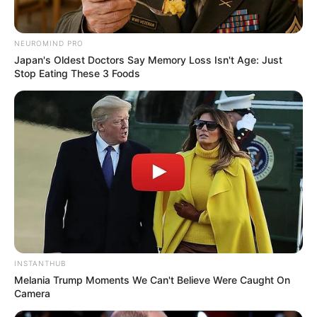
εισαγγελέα αφέθηκε ελεύθερος για να
συνεχιστεί η νοσηλεία του, ενώ ο δεύτερος
NEUROMIND PRO
Japan's Oldest Doctors Say Memory Loss Isn't Age: Just
αναμένεται να οδηγηθεί στον εισαγγελέα. Με
Stop Eating These 3 Foods
τις πληροφορίες που υπάρχουν μέχρι στιγμής
οι δύο άνδρες δεν έχουν καταθέσει έγκληση
κατά του 59χρονου.
Τελευταία νέα
Σπείρα είχε στήσει υπερσύγχρονα
εργαστήρια κάνναβης στην Αττική και
πουλούσε ναρκωτικά μέχρι και στην
INSTANTHUB
Πανεπιστημιούπολη
Melania Trump Moments We Can't Believe Were Caught On
Camera
Ταυτοποιήθηκε η 57χρονη γυναίκα που