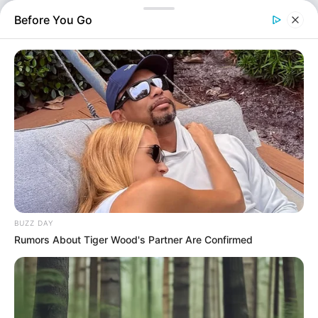
συνεπιβάτης του ενός οχήματος. Το…
Before You Go
Screenshot
BUZZ DAY
Rumors About Tiger Wood's Partner Are Confirmed
Αστυνομικά
Επιμέλεια
NT
Μαρίνα Βερούση
Δημοσίευση
29/06/2026, 13:55 · 1:55 ΜΜ