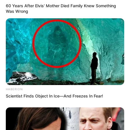
60 Years After Elvis' Mother Died Family Knew Something
Was Wrong
HABERION
Scientist Finds Object In Ice—And Freezes In Fear!