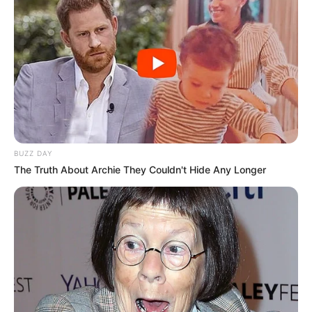
BUZZ DAY
The Truth About Archie They Couldn't Hide Any Longer