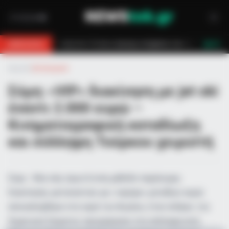
ιρη επέμβαση των πυροσβεστών τον έσωσαν!
Επίδομα 150€: Πότε πληρ
BREAKING
LIVE
Αρχική
»
Αστυνομικά
Σύμη: «VIP» διακίνηση με jet ski
έναντι 2.000 ευρώ –
Κινηματογραφική καταδίωξη
και σύλληψη Τούρκου χειριστή
Σύμη - Μια νέα, πρωτότυπη μέθοδο παράνομης
διακίνησης μεταναστών με «ταρίφα» χιλιάδων ευρώ
αποκαλύφθηκε στα νερά του Αιγαίου, όταν άνδρες του
Λιμενικού Σώματος προχώρησαν στη σύλληψη ενός