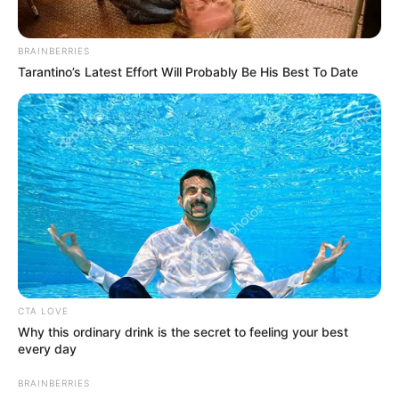
Τελευταία νέα
BRAINBERRIES
Tarantino’s Latest Effort Will Probably Be His Best To Date
Βίντεο ντοκουμέντο: Έφηβοι έβαλαν
φωτιά σε δάσος στα Βριλήσσια
Σκιάθος: 15χρονος κατήγγειλε 17χρονο
για σεξουαλική κακοποίηση – Τον
απειλούσε ότι θα ανέβαζε βίντεο στο
διαδίκτυο
Διαρρήξεις τον Αύγουστο: Καρέ-καρέ η
Δράση των Συμμοριών
CTA LOVE
Why this ordinary drink is the secret to feeling your best
every day
Ένας έλεγχος ρουτίνας στην Κακαβιά
οδήγησε στη σύλληψη φυγόποινου με
BRAINBERRIES
βαριά ποινή για υποθέσεις αλλοδαπών