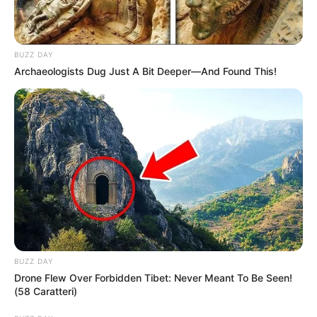
BUZZ DAY
Archaeologists Dug Just A Bit Deeper—And Found This!
BUZZ DAY
Drone Flew Over Forbidden Tibet: Never Meant To Be Seen!
(58 Caratteri)