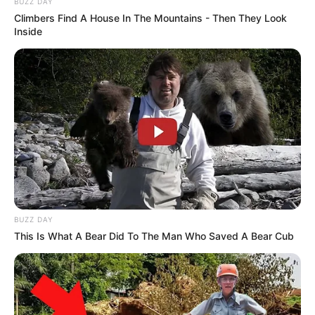
BUZZ DAY
Climbers Find A House In The Mountains - Then They Look
Inside
BUZZ DAY
This Is What A Bear Did To The Man Who Saved A Bear Cub