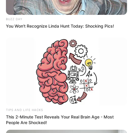
BUZZ DAY
You Won't Recognize Linda Hunt Today: Shocking Pics!
TIPS AND LIFE HACKS
This 2-Minute Test Reveals Your Real Brain Age - Most
People Are Shocked!