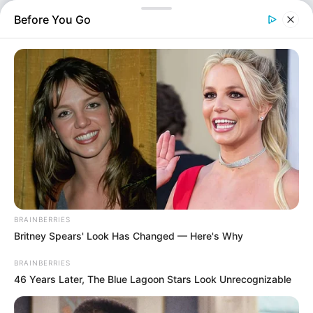
42χρονου Τούρκου υπηκόου που μετέφερε με jet ski
Before You Go
αλλοδαπό στις ακτές της Σύμης. Το…
BRAINBERRIES
Britney Spears' Look Has Changed — Here's Why
Αστυνομικά
BRAINBERRIES
Επιμέλεια
NT
Σωτήρης Μπαρσάκης
46 Years Later, The Blue Lagoon Stars Look Unrecognizable
Δημοσίευση
23/07/2025, 12:05 · 12:05 ΜΜ