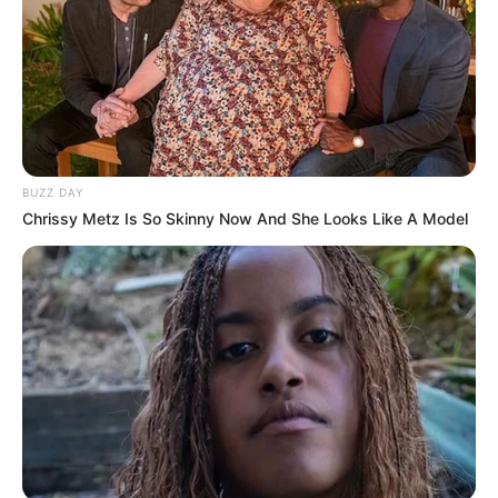
BUZZ DAY
Chrissy Metz Is So Skinny Now And She Looks Like A Model