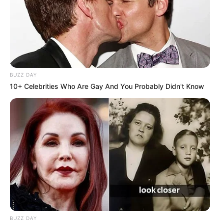
BUZZ DAY
10+ Celebrities Who Are Gay And You Probably Didn't Know
BUZZ DAY