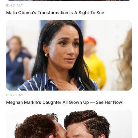
BUZZ DAY
Malia Obama's Transformation Is A Sight To See
BUZZ DAY
Meghan Markle's Daughter All Grown Up — See Her Now!