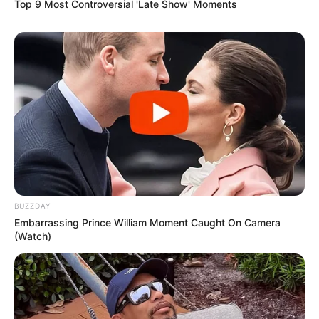
Top 9 Most Controversial 'Late Show' Moments
Δείτε όλες τις τελευταίες
Ειδήσεις
από την Ελλάδα και
τον Κόσμο, τη στιγμή που συμβαίνουν, στο
Newstok.gr
.
BUZZDAY
Embarrassing Prince William Moment Caught On Camera
(Watch)