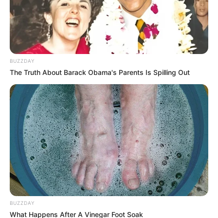
BUZZDAY
The Truth About Barack Obama's Parents Is Spilling Out
BUZZDAY
What Happens After A Vinegar Foot Soak