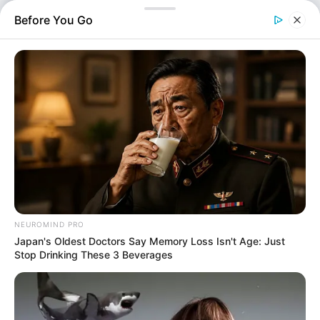
παραβάσεις της νομοθεσίας που αφορά την προστασία
Before You Go
των αρχαιοτήτων. Σύμφωνα με πληροφορίες ο
56χρονος…
NEUROMIND PRO
Japan's Oldest Doctors Say Memory Loss Isn't Age: Just
Stop Drinking These 3 Beverages
Αστυνομικά
Επιμέλεια
NT
Μαρίνα Βερούση
Δημοσίευση