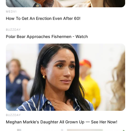
MEDVI
How To Get An Erection Even After 60!
BUZZDAY
Polar Bear Approaches Fishermen - Watch
Το πρωί της Δευτέρας 15/06 συνελήφθη
56χρονος άνδρας από αστυνομικούς της
Υποδιεύθυνσης Καταπολέμησης Διακίνησης
BUZZDAY
Meghan Markle's Daughter All Grown Up — See Her Now!
Εμπορίας Ανθρώπων και Αγαθών της