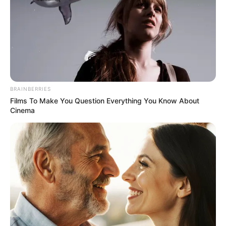
17/06/2026, 14:39 · 2:39 ΜΜ
Τελευταία ενημέρωση
17/06/2026, 14:39 · 2:39 ΜΜ
Κοινοποίησε άρθρο
BRAINBERRIES
Films To Make You Question Everything You Know About
Προσθήκη το
newstok.gr
στην Google
Cinema
Ανακαλύψτε περισσότερα άρθρα στα αποτελέσματα
αναζήτησης.