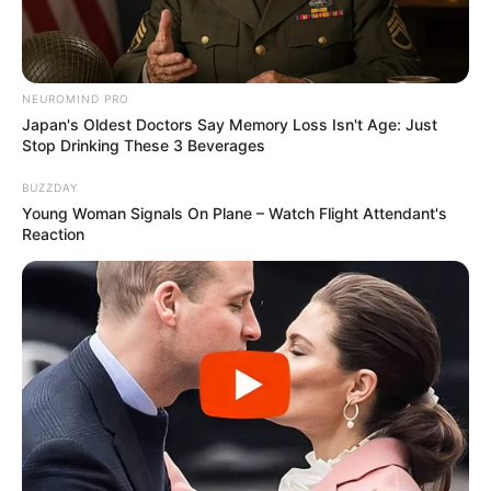
Χειροπέδες σε 49χρονο φυγόδικο της
ρωσόφωνης μαφίας στην Αθήνα
NEUROMIND PRO
Japan's Oldest Doctors Say Memory Loss Isn't Age: Just
Stop Drinking These 3 Beverages
Σπείρα είχε στήσει υπερσύγχρονα
εργαστήρια κάνναβης στην Αττική και
BUZZDAY
πουλούσε ναρκωτικά μέχρι και στην
Young Woman Signals On Plane – Watch Flight Attendant's
Πανεπιστημιούπολη
Reaction
Δείτε όλες τις τελευταίες
Ειδήσεις
από την Ελλάδα και
τον Κόσμο, τη στιγμή που συμβαίνουν, στο
Newstok.gr
.