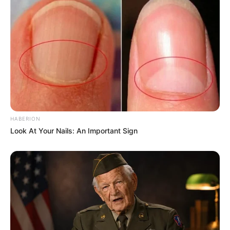
HABERION
Look At Your Nails: An Important Sign
Τελευταία νέα
Μάστιγα οι απάτες – Πώς οι επιτήδειοι
εξαπατούν τους πολίτες
Θλίψη στην Καστοριά: Βρήκαν νεκρή από
πυροβολισμό μια τεράστια αρκούδα 300
κιλών