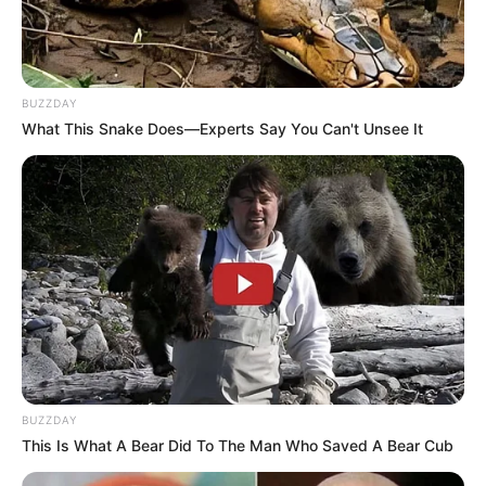
BUZZDAY
What This Snake Does—Experts Say You Can't Unsee It
BUZZDAY
This Is What A Bear Did To The Man Who Saved A Bear Cub