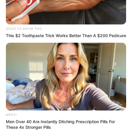
οδηγηθεί στην αρμόδια εισαγγελική αρχή.
GOOD TO KNOW THIS
This $2 Toothpaste Trick Works Better Than A $200 Pedicure
MEDVI
Men Over 40 Are Instantly Ditching Prescription Pills For
These 4x Stronger Pills