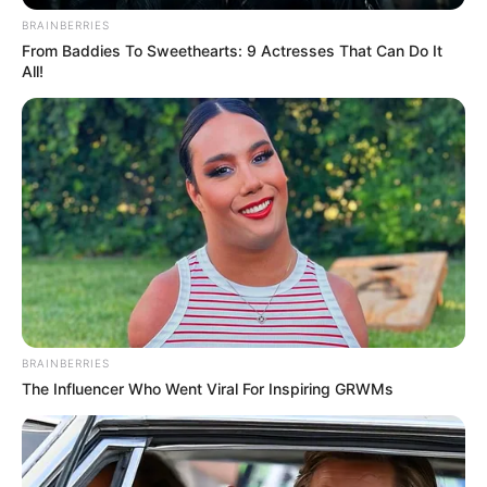
BRAINBERRIES
From Baddies To Sweethearts: 9 Actresses That Can Do It
All!
BRAINBERRIES
The Influencer Who Went Viral For Inspiring GRWMs