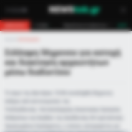
 στο βουνό για 18χρονο στη Θάσο: Η κλήση στο 112 και η έγκαιρη επέμβαση
BREAKING
LIVE
Αρχική
»
Αστυνομικά
Σύλληψη 56χρονου για κατοχή
και διακίνηση αρχαιοτήτων
μέσω διαδικτύου
Το πρωί της Δευτέρας 15/06 συνελήφθη 56χρονος
άνδρας από αστυνομικούς της
Υποδιεύθυνσης Καταπολέμησης Διακίνησης Εμπορίας
Ανθρώπων και Αγαθών της Διεύθυνσης Αντιμετώπισης
Οργανωμένου Εγκλήματος, ο οποίος κατηγορείται για