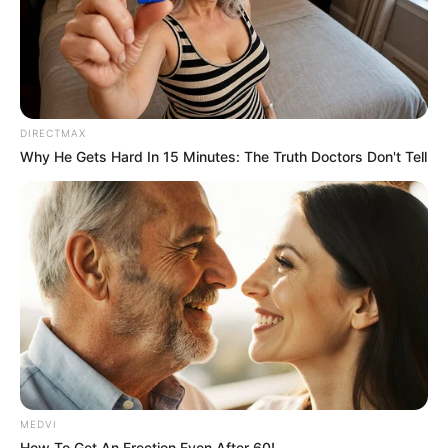
DIRECTMAX
Why He Gets Hard In 15 Minutes: The Truth Doctors Don't Tell
MEDVI
How To Get An Erection Even After 60!