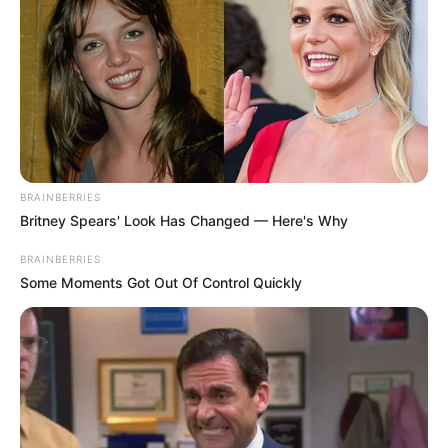
της Interpol
Δείτε όλες τις τελευταίες
Ειδήσεις
από την Ελλάδα και
τον Κόσμο, τη στιγμή που συμβαίνουν, στο
Newstok.gr
.
BRAINBERRIES
Britney Spears' Look Has Changed — Here's Why
BRAINBERRIES
Some Moments Got Out Of Control Quickly