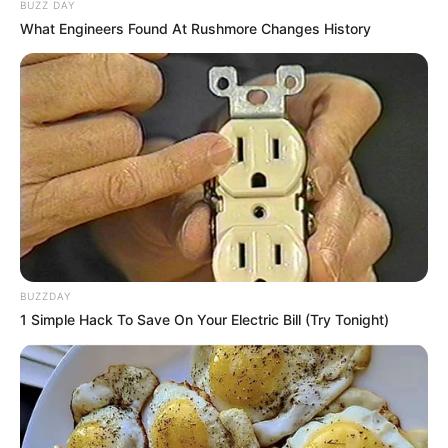
BUZZ DAY
What Engineers Found At Rushmore Changes History
BUZZDAY
1 Simple Hack To Save On Your Electric Bill (Try Tonight)