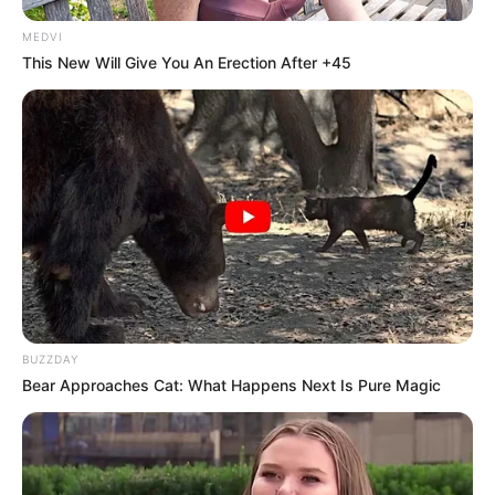
MEDVI
This New Will Give You An Erection After +45
BUZZDAY
Bear Approaches Cat: What Happens Next Is Pure Magic