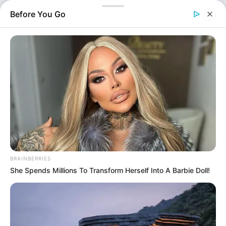
περιοχής όπου οδηγήθηκαν. Η αστυνομία…
Before You Go
Screenshot
BRAINBERRIES
She Spends Millions To Transform Herself Into A Barbie Doll!
Αστυνομικά
Επιμέλεια
NT
Μαρίνα Βερούση
Δημοσίευση
08/07/2026, 18:40 · 6:40 ΜΜ
Τελευταία ενημέρωση