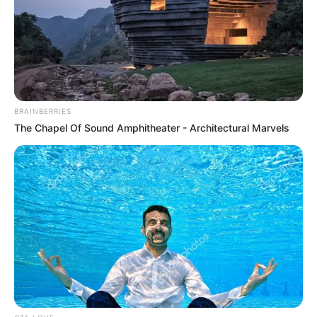
08/07/2026, 18:40 · 6:40 ΜΜ
Κοινοποίησε άρθρο
BRAINBERRIES
Προσθήκη το
newstok.gr
στην Google
The Chapel Of Sound Amphitheater - Architectural Marvels
Ανακαλύψτε περισσότερα άρθρα στα αποτελέσματα
αναζήτησης.