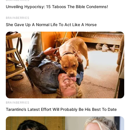
υπαλλήλων και φθορές.
Unveiling Hypocrisy: 15 Taboos The Bible Condemns!
BRAINBERRIES
Τελευταία νέα
She Gave Up A Normal Life To Act Like A Horse
Απάτη με τρακτέρ στην Εύβοια: Έκανε
φτερά προκαταβολή 2.480€
Σκιάθος: Φυλάκιση 15 μηνών στη
Βρετανίδα που μέθυσε με την 15χρονη
κόρη της και προκάλεσε επεισόδιο στο
Κέντρο Υγείας
Μπήκε σε κατάστημα για την τουαλέτα
και άδειασε την αποθήκη των
BRAINBERRIES
Tarantino’s Latest Effort Will Probably Be His Best To Date
υπαλλήλων! (Βίντεο ντοκουμέντο)
Χειροπέδες σε 31χρονο φυγόποινο στη
Θεσσαλονίκη μετά από ερυθρά αγγελία