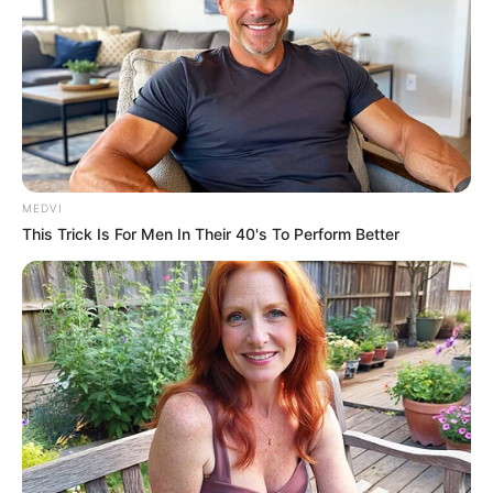
MEDVI
This Trick Is For Men In Their 40's To Perform Better