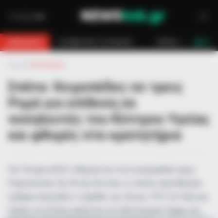
ν!
Επίδομα 150€: Πότε πληρώνεται η έκτακτη ενίσχυση για παιδιά
BREAKING
LIVE
Αρχική
»
Αστυνομικά
Σπάτα: Χειροπέδες σε τρεις
Ρομά για επίθεση σε
νοσηλευτές του Κέντρου Υγείας
και φθορές στα κρατητήρια
Την Τέταρτη 8/07, οδηγούνται στον εισαγγελέα τρεις
Ρομά ηλικίας 34, 29 και 20 ετών, οι οποίοι προκάλεσαν
σοβαρό επεισόδιο το βράδυ της Τρίτης 7/07 στο Κέντρο
Υγείας στα Σπάτα αλλά και στο Αστυνομικό Τμήμα της