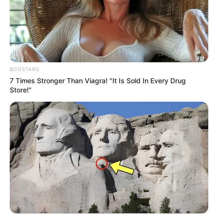
BOOSTARO
7 Times Stronger Than Viagra! "It Is Sold In Every Drug
Store!"