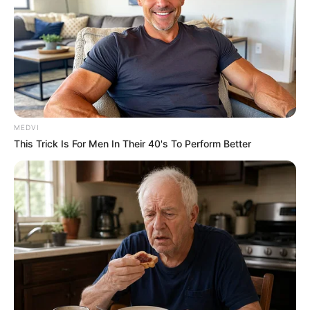
MEDVI
This Trick Is For Men In Their 40's To Perform Better