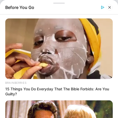
αργότερα, κάλεσε την Αστυνομία και παραδέχθηκε την
Before You Go
πράξη του, χωρίς ωστόσο…
BRAINBERRIES
15 Things You Do Everyday That The Bible Forbids: Are You
Guilty?
Αστυνομικά
Επιμέλεια
NT
Σωτήρης Μπαρσάκης