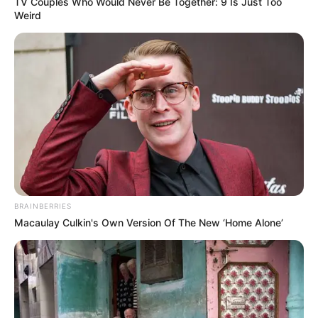
TV Couples Who Would Never Be Together: 9 Is Just Too
Weird
BRAINBERRIES
Macaulay Culkin's Own Version Of The New ‘Home Alone’