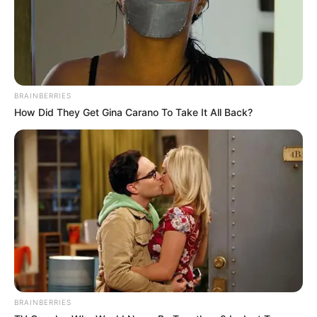
Δείτε όλες τις τελευταίες
Ειδήσεις
από την Ελλάδα και
τον Κόσμο, τη στιγμή που συμβαίνουν, στο
Newstok.gr
.
BRAINBERRIES
How Did They Get Gina Carano To Take It All Back?
BRAINBERRIES