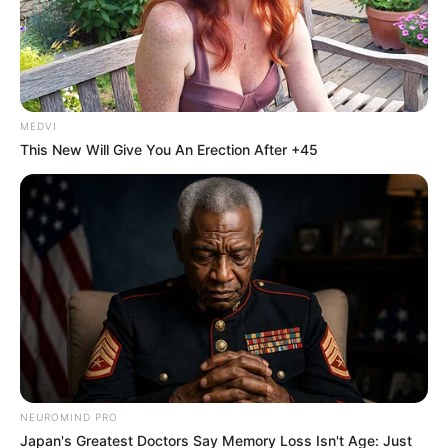
MEDVI
This New Will Give You An Erection After +45
NEUROMIND PRO
Japan's Greatest Doctors Say Memory Loss Isn't Age: Just