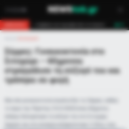
οσβεστών τον έσωσαν!
Επίδομα 150€: Πότε πληρώνεται η έκτακτη ενίσ
BREAKING
LIVE
Αρχική
»
Αστυνομικά
Σέρρες: Γυναικοκτονία στο
Σιτοχώρι – 60χρονος
στραγγάλισε τη σύζυγό του και
τράπηκε σε φυγή
Μια νέα γυναικοκτονία συγκλονίζει τις Σέρρες, καθώς
το πρωί της Πέμπτης (13/2/2025) ένας 60χρονος
άνδρας δολοφόνησε τη σύζυγό του στο Σιτοχώρι
Σερρών και στη συνέχεια εξαφανίστηκε. Ο ίδιος, λίγο