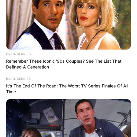
Δημοσίευση
13/02/2025, 10:49 · 10:49 ΠΜ
Τελευταία ενημέρωση
13/02/2025, 10:49 · 10:49 ΠΜ
Κοινοποίησε άρθρο
BRAINBERRIES
Remember These Iconic '90s Couples? See The List That
Defined A Generation
Προσθήκη το
newstok.gr
στην Google
BRAINBERRIES
Ανακαλύψτε περισσότερα άρθρα στα αποτελέσματα
It's The End Of The Road: The Worst TV Series Finales Of All
αναζήτησης.
Time