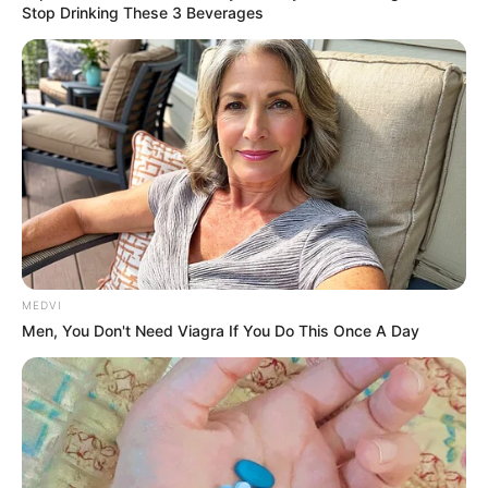
Stop Drinking These 3 Beverages
MEDVI
Men, You Don't Need Viagra If You Do This Once A Day