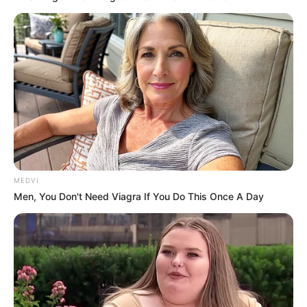
MEDVI
Men, You Don't Need Viagra If You Do This Once A Day