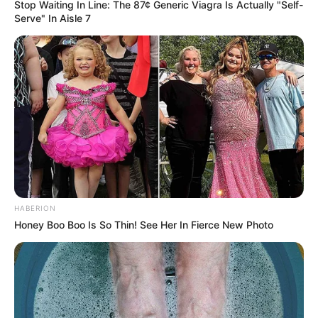
Stop Waiting In Line: The 87¢ Generic Viagra Is Actually "Self-
Serve" In Aisle 7
HABERION
Honey Boo Boo Is So Thin! See Her In Fierce New Photo