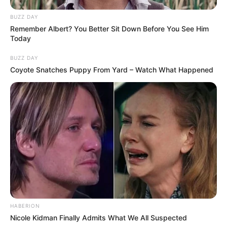
εργαστήρια κάνναβης στην Αττική και
πουλούσε ναρκωτικά μέχρι και στην
BUZZ DAY
Πανεπιστημιούπολη
Remember Albert? You Better Sit Down Before You See Him
Today
BUZZ DAY
Coyote Snatches Puppy From Yard – Watch What Happened
Δείτε όλες τις τελευταίες
Ειδήσεις
από την Ελλάδα και
τον Κόσμο, τη στιγμή που συμβαίνουν, στο
Newstok.gr
.
HABERION
Nicole Kidman Finally Admits What We All Suspected