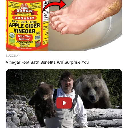
BUZZDAY
Vinegar Foot Bath Benefits Will Surprise You
Οι λιμενικές αρχές έχουν ανεβάσει ρυθμούς
στον Πειραιά, εντείνοντας τους καθημερινούς
ελέγχους στα επιβατηγά-οχηματαγωγά πλοία
που αναχωρούν για τα νησιά του Αιγαίου. Ο
επιχειρησιακός σχεδιασμός του Λιμενικού
Σώματος έχει τεθεί σε πλήρη εφαρμογή, με
κύριο στόχο την αποτροπή διακίνησης