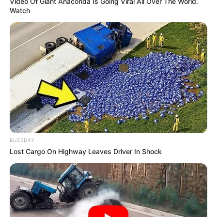
Video Of Giant Anaconda Is Going Viral All Over The World.
Watch
BUZZDAY
Lost Cargo On Highway Leaves Driver In Shock