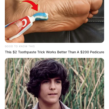
μετακίνηση του επιβατικού κοινού προς τους
τουριστικούς προορισμούς.
Τελευταία νέα
Μάστιγα οι απάτες – Πώς οι επιτήδειοι
εξαπατούν τους πολίτες
GOOD TO KNOW THIS
This $2 Toothpaste Trick Works Better Than A $200 Pedicure
Θλίψη στην Καστοριά: Βρήκαν νεκρή από
πυροβολισμό μια τεράστια αρκούδα 300
κιλών
Χειροπέδες σε 49χρονο φυγόδικο της
ρωσόφωνης μαφίας στην Αθήνα
Σπείρα είχε στήσει υπερσύγχρονα