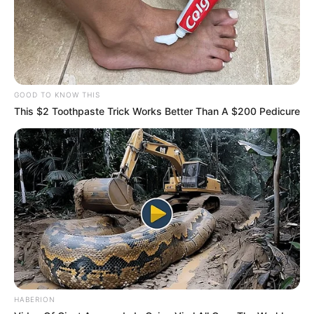
GOOD TO KNOW THIS
This $2 Toothpaste Trick Works Better Than A $200 Pedicure
HABERION