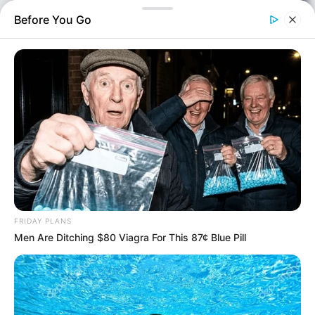
Before You Go
Αστυνομικά
Επιμέλεια
NT
Σωτήρης Μπαρσάκης
Δημοσίευση
16/06/2026, 12:37 · 12:37 ΜΜ
Τελευταία ενημέρωση
FRIDAY PLANS
16/06/2026, 12:37 · 12:37 ΜΜ
Men Are Ditching $80 Viagra For This 87¢ Blue Pill
Σύνοψη άρθρου
Τα βασικά σημεία της είδησης