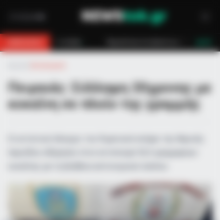
 στο βουνό για 18χρονο στη Θάσο: Η κλήση στο 112 και η έγκαιρη επέμβαση
BREAKING
LIVE
Αρχική
»
Αστυνομικά
Πειραιάς: Σύλληψη 20χρονης με
κοκαΐνη σε πλοίο της γραμμής
Οι εντατικοί έλεγχοι του Λιμενικού ενόψει της θερινής
περιόδου οδήγησαν στον εντοπισμό 52,5 γραμμαρίων
κοκαΐνης με τη βοήθεια αστυνομικού σκύλου.