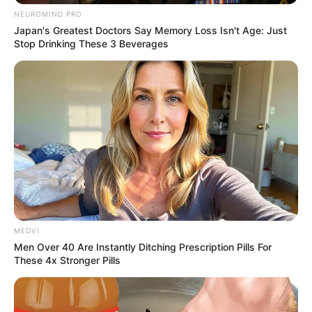
NEUROMIND PRO
Κοινοποίησε άρθρο
Japan's Greatest Doctors Say Memory Loss Isn't Age: Just
Stop Drinking These 3 Beverages
Προσθήκη το
newstok.gr
στην Google
Ανακαλύψτε περισσότερα άρθρα στα αποτελέσματα
αναζήτησης.
MEDVI
Men Over 40 Are Instantly Ditching Prescription Pills For
These 4x Stronger Pills