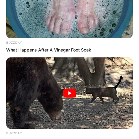
BUZZDAY
What Happens After A Vinegar Foot Soak
BUZZDAY