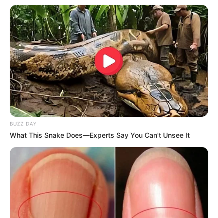
BUZZ DAY
What This Snake Does—Experts Say You Can't Unsee It