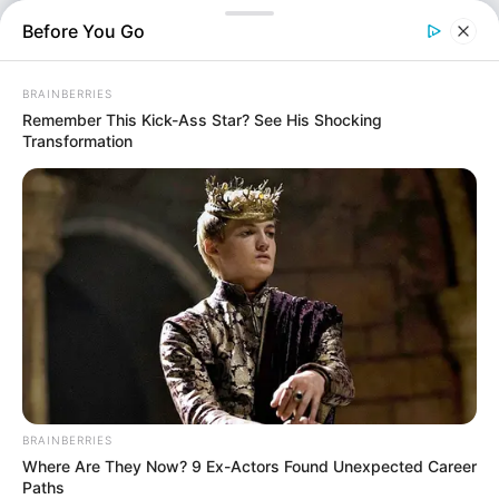
διαπιστώθηκε ότι βρισκόταν υπό την επήρεια αλκοόλ,
Before You Go
παρέσυρε μια γυναίκα πεζή. Το συμβάν έλαβε χώρα
περίπου στις 19:30 στη…
BRAINBERRIES
Remember This Kick-Ass Star? See His Shocking
Transformation
BRAINBERRIES
Where Are They Now? 9 Ex-Actors Found Unexpected Career
Paths