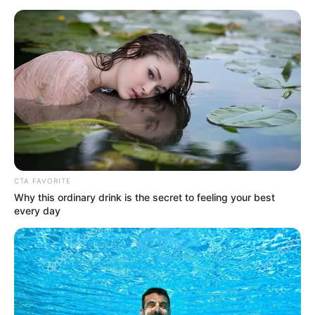
Αστυνομικά
Επιμέλεια
NT
Συντακτική Ομάδα
Δημοσίευση
10/07/2025, 21:05 · 9:05 ΜΜ
Τελευταία ενημέρωση
10/07/2025, 21:05 · 9:05 ΜΜ
Κοινοποίησε άρθρο
CTA FAVORITE
Why this ordinary drink is the secret to feeling your best
every day
Προσθήκη το
newstok.gr
στην Google
Ανακαλύψτε περισσότερα άρθρα στα αποτελέσματα
αναζήτησης.