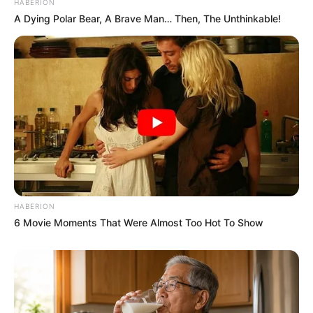
HABERION
A Dying Polar Bear, A Brave Man… Then, The Unthinkable!
HABERION
6 Movie Moments That Were Almost Too Hot To Show