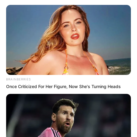
Χειροπέδες σε 49χρονο φυγόδικο της
ρωσόφωνης μαφίας στην Αθήνα
Σπείρα είχε στήσει υπερσύγχρονα
εργαστήρια κάνναβης στην Αττική και
πουλούσε ναρκωτικά μέχρι και στην
Πανεπιστημιούπολη
BRAINBERRIES
Once Criticized For Her Figure, Now She's Turning Heads
Δείτε όλες τις τελευταίες
Ειδήσεις
από την Ελλάδα και
τον Κόσμο, τη στιγμή που συμβαίνουν, στο
Newstok.gr
.