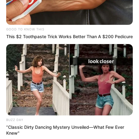
GOOD TO KNOW THIS
This $2 Toothpaste Trick Works Better Than A $200 Pedicure
BUZZ DAY
“Classic Dirty Dancing Mystery Unveiled—What Few Ever
Knew"