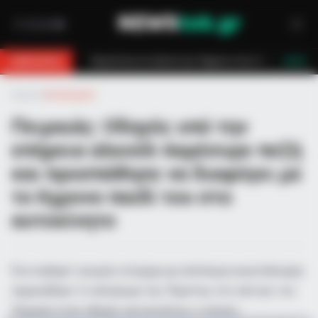
8χρονο στη Θάσο: Η κλήση στο 112 και η έγκαιρη επέμβαση των πυροσβεστών 
BREAKING
LIVE
Αρχική
»
Αστυνομικά
Πειραιάς: Οδηγός υπό την
επήρεια αλκοόλ παρέσυρε πεζή
και προσπάθησε να διαφύγει με
το 6χρονο παιδί του στο
αυτοκίνητο
Ένα σοβαρό τροχαίο ατύχημα με απόπειρα εγκατάλειψης
σημειώθηκε το απόγευμα της Πέμπτης στο κέντρο του
Πειραιά, όταν οδηγός αυτοκινήτου, ο οποίος