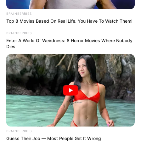
ορίου.
BRAINBERRIES
Top 8 Movies Based On Real Life. You Have To Watch Them!
Την εικόνα καθιστά ακόμη πιο τραγική το
BRAINBERRIES
γεγονός ότι εντός του οχήματος, συνοδηγός
Enter A World Of Weirdness: 8 Horror Movies Where Nobody
ήταν το ανήλικο παιδί του οδηγού, ηλικίας
Dies
μόλις 6 ετών.
Τελευταία νέα
Μάστιγα οι απάτες – Πώς οι επιτήδειοι
εξαπατούν τους πολίτες
Θλίψη στην Καστοριά: Βρήκαν νεκρή από
πυροβολισμό μια τεράστια αρκούδα 300
BRAINBERRIES
κιλών
Guess Their Job — Most People Get It Wrong