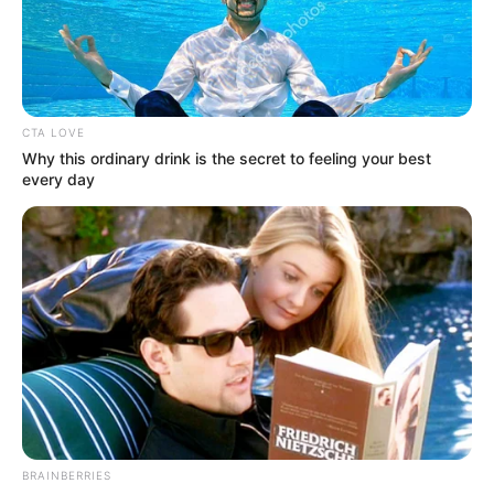
CTA LOVE
Why this ordinary drink is the secret to feeling your best
every day
Ένα σοβαρό τροχαίο ατύχημα με απόπειρα
εγκατάλειψης σημειώθηκε το απόγευμα της
BRAINBERRIES