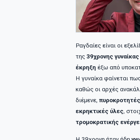
Ραγδαίες είναι οι εξελ
της
39χρονης γυναίκας
έκρηξη
έξω από υποκα
Η γυναίκα φαίνεται πω
καθώς οι αρχές ανακά
διέμενε,
πυροκροτητέ
εκρηκτικές ύλες
, στο
τρομοκρατικής ενέργε
Η 39χρονη ήταν ήδη
γν