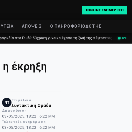
ONLINE ΕΝΗΜΈΡΩΣΗ
ΥΓΕΊΑ
ΑΠΌΨΕΙΣ
Ο ΠΛΗΡΟΦΟΡΙΟΔΌΤΗΣ
ουδί: 53χρονη γυναίκα έχασε τη ζωή της πέφτοντας στο κενό από τον πέμπτ
LIVE
 η έκρηξη
Επιμέλεια
NT
Συντακτική Ομάδα
Δημοσίευση
03/05/2025, 18:22 · 6:22 ΜΜ
Τελευταία ενημέρωση
03/05/2025, 18:22 · 6:22 ΜΜ