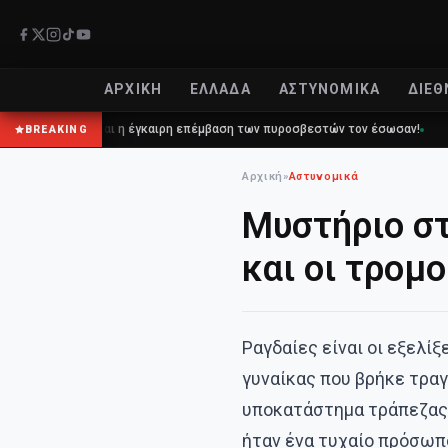
ΑΡΧΙΚΉ
ΕΛΛΆΔΑ
ΑΣΤΥΝΟΜΙΚΆ
ΔΙΕΘ
112 και η έγκαιρη επέμβαση των πυροσβεστών τον έσωσαν!
Επίδομα 1
BREAKING
Αρχική
»
Αστυνομικά
Μυστήριο στ
και οι τρομ
Ραγδαίες είναι οι εξελί
γυναίκας που βρήκε τραγ
υποκατάστημα τράπεζας 
ήταν ένα τυχαίο πρόσωπ