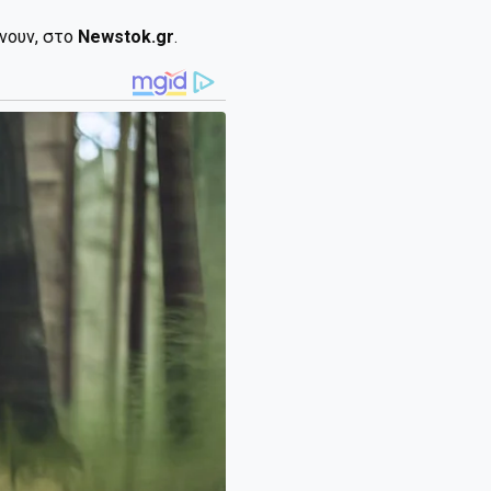
ίνουν, στο
Newstok.gr
.