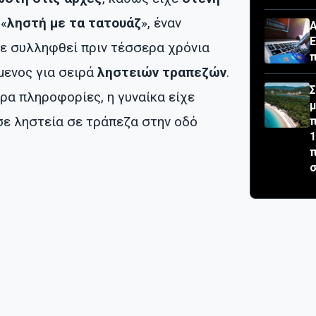
 «
ληστή με τα τατουάζ
», έναν
Α
Ε
χε συλληφθεί πριν τέσσερα χρόνια
π
μενος για σειρά
ληστειών τραπεζών
.
Σ
ρα πληροφορίες, η γυναίκα είχε
μ
σε ληστεία σε τράπεζα στην οδό
π
1
π
σ