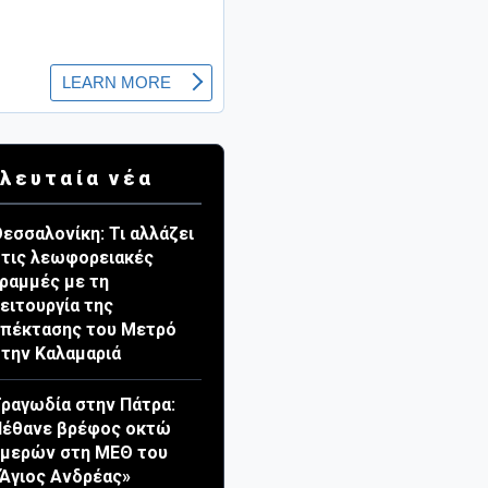
λευταία νέα
εσσαλονίκη: Τι αλλάζει
τις λεωφορειακές
ραμμές με τη
ειτουργία της
πέκτασης του Μετρό
την Καλαμαριά
ραγωδία στην Πάτρα:
Πέθανε βρέφος οκτώ
ημερών στη ΜΕΘ του
Άγιος Ανδρέας»