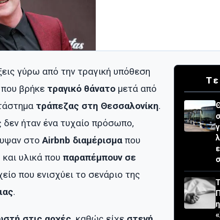
ίξεις γύρω από την τραγική υπόθεση
Τε
που βρήκε
τραγικό θάνατο
μετά από
τάστημα
τράπεζας στη Θεσσαλονίκη
.
Θ
σ
ς δεν ήταν ένα τυχαίο πρόσωπο,
γ
λ
λυψαν στο
Airbnb διαμέρισμα
που
ε
ς
και υλικά που
παραπέμπουν σε
σ
ιχείο που ενισχύει το σενάριο της
Τ
ιας
.
«
ωστή στις αρχές
, καθώς είχε
στενή