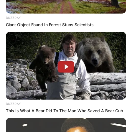
BUZZDAY
Giant Object Found In Forest Stuns Scientists
BUZZDAY
This Is What A Bear Did To The Man Who Saved A Bear Cub