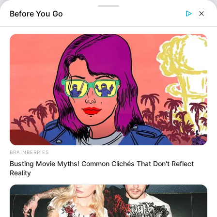
και τιμαλφή αξίας περίπου 50.000€. Συγκεκριμένα,
Before You Go
τέσσερα άτομα με καλυμμένα τα χαρακτηριστικά τους,
μπήκαν από ανασφάλιστη μπαλκονόπορτα σε ισόγειο
μονοκατοικίας που βρίσκεται…
BRAINBERRIES
Busting Movie Myths! Common Clichés That Don't Reflect
Reality