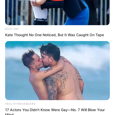
BUZZ DAY
Kate Thought No One Noticed, But It Was Caught On Tape
HEALTHYREHABCARE
17 Actors You Didn't Know Were Gay—No. 7 Will Blow Your
Mind