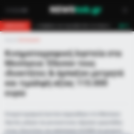
ροσβεστών τον έσωσαν!
Επίδομα 150€: Πότε πληρώνεται η έκτακτη εν
BREAKING
LIVE
Αρχική
»
Αστυνομικά
Κινηματογραφική ληστεία στα
Μεσόγεια: Έδεσαν τους
ιδιοκτήτες & άρπαξαν μετρητά
και τιμαλφή αξίας 115.000
ευρώ
Κινηματογραφική ληστεία σημειώθηκε στα Μεσόγεια.
Ληστές μπήκαν σε μονοκατοικία, πέρασαν χειροπέδες
στους ιδιοκτήτες και απέσπασαν 65.000€ σε μετρητά