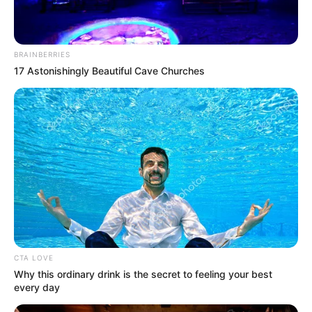
Δείτε όλες τις τελευταίες
Ειδήσεις
από την Ελλάδα και
BRAINBERRIES
τον Κόσμο, τη στιγμή που συμβαίνουν, στο
Newstok.gr
.
17 Astonishingly Beautiful Cave Churches
CTA LOVE
Why this ordinary drink is the secret to feeling your best
every day