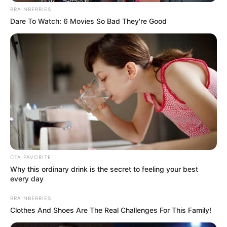
Σύμφωνα με την καταγγελία του ζευγαριού, ο
BRAINBERRIES
ένας από αυτούς κρατούσε κατσαβίδι και ένας
Dare To Watch: 6 Movies So Bad They're Good
άλλος ρόπαλο. Αφού τους ακινητοποίησαν τους
έδεσαν με χειροπέδες και για δυο ώρες τους
απειλούσαν μέχρι να τους πουν πού βρίσκονταν
χρήματα και κοσμήματα.
Τελικά, εντόπισαν τις 65.000 ευρώ σε μετρητά
και κοσμήματα αξίας 50.000 ευρώ και τράπηκαν
σε φυγή. Οι έρευνες για τον εντοπισμό του
CTA FAVORITE
Why this ordinary drink is the secret to feeling your best
βρίσκονται σε πλήρη εξέλιξη.
every day
BRAINBERRIES
Τελευταία νέα
Clothes And Shoes Are The Real Challenges For This Family!