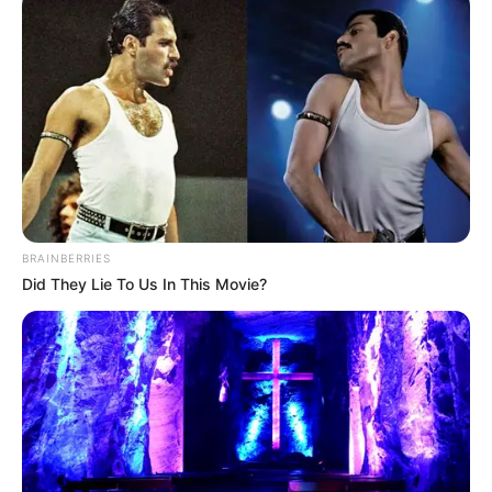
Σπείρα είχε στήσει υπερσύγχρονα
εργαστήρια κάνναβης στην Αττική και
πουλούσε ναρκωτικά μέχρι και στην
Πανεπιστημιούπολη
Ταυτοποιήθηκε η 57χρονη γυναίκα που
βρέθηκε νεκρή σε σπηλιά στον
Λυκαβηττό – Πτώση από ύψος δείχνουν
τα ευρήματα
BRAINBERRIES
Μακάβριο εύρημα: Σορός άνδρα σε
Did They Lie To Us In This Movie?
προχωρημένη σήψη στον Λυκαβηττό
Θεσσαλονίκη: Τι αλλάζει στις
λεωφορειακές γραμμές με τη
λειτουργία της επέκτασης του Μετρό
στην Καλαμαριά