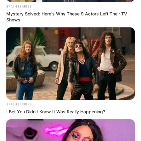
BRAINBERRIES
Mystery Solved: Here's Why These 9 Actors Left Their TV
Shows
BRAINBERRIES
I Bet You Didn't Know It Was Really Happening?
Κινηματογραφική ληστεία σημειώθηκε στα
Μεσόγεια. Ληστές μπήκαν σε μονοκατοικία,