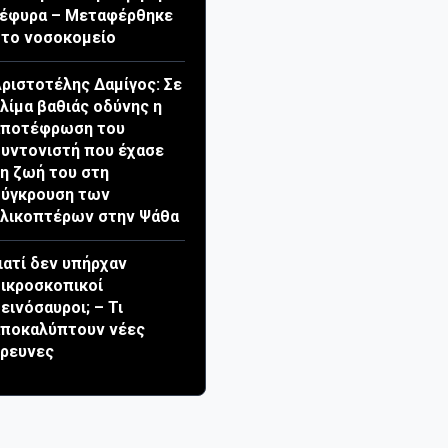
γέφυρα – Μεταφέρθηκε
το νοσοκομείο
ριστοτέλης Δαμίγος: Σε
λίμα βαθιάς οδύνης η
αποτέφρωση του
υντονιστή που έχασε
η ζωή του στη
σύγκρουση των
λικοπτέρων στην Ψάθα
ιατί δεν υπήρχαν
ικροσκοπικοί
εινόσαυροι; – Τι
αποκαλύπτουν νέες
ρευνες