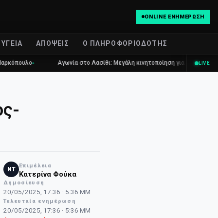
ONLINE ΕΝΗΜΈΡΩΣΗ
ΥΓΕΊΑ
ΑΠΌΨΕΙΣ
Ο ΠΛΗΡΟΦΟΡΙΟΔΌΤΗΣ
υλο
Αγωνία στο Λασίθι: Μεγάλη κινητοποίηση για τη φωτιά στη Σητε
LIVE
ος-
Επιμέλεια
NT
Κατερίνα Φούκα
Δημοσίευση
20/05/2025, 17:36 · 5:36 ΜΜ
Τελευταία ενημέρωση
20/05/2025, 17:36 · 5:36 ΜΜ