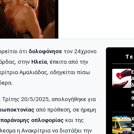
ορείται ότι
δολοφόνησε
τον 24χρονο
Τε
Βάρδας, στην
Ηλεία
, έπειτα από την
κρίτρια Αμαλιάδας, οδηγείται πίσω
Ε
Α
δερα.
δ
α
θ
ς Τρίτης 20/5/2025, απολογήθηκε για
ε
ρωποκτονίας
από πρόθεση, σε ήρεμη
Χ
ς
παράνομης οπλοφορίας
και της
3
έλεσμα η Ανακρίτρια να διατάξει την
π