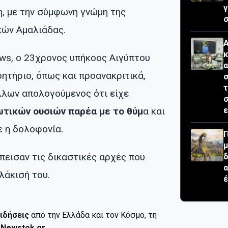
, με την σύμφωνη γνώμη της
σ
ών Αμαλιάδας.
Α
κ
ews, ο 23χρονος υπήκοος Αιγύπτου
ητήριο, όπως και προανακριτικά,
σ
τ
λων απολογούμενος ότι είχε
τικών ουσιών παρέα με το θύμ
α και
ε
ε η δολοφονία.
Γ
μ
έπεισαν τις δικαστικές αρχές που
δ
άκισή του.
έ
ιδήσεις
από την Ελλάδα και τον Κόσμο, τη
ο
Newstok.gr
.