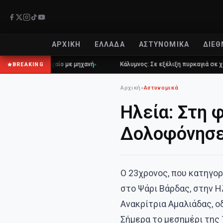
ΑΡΧΙΚΉ
ΕΛΛΆΔΑ
ΑΣΤΥΝΟΜΙΚΆ
ΔΙΕΘ
ος σε τροχαίο με μηχανή
Κάλυμνος: Σε εξέλιξη πυρκαγιά σε χαμηλή 
BREAKING
Αρχική
»
Αστυνομικά
Ηλεία: Στη 
Δολοφόνησε
Ο 23χρονος, που κατηγορ
στο Ψάρι Βάρδας, στην Η
Ανακρίτρια Αμαλιάδας, ο
Σήμερα το μεσημέρι της 