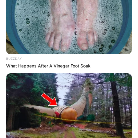
BUZZDAY
What Happens After A Vinegar Foot Soak