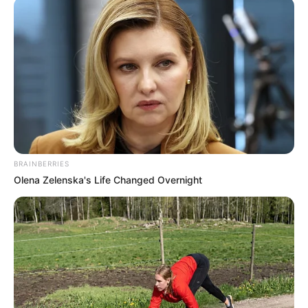
Τελευταία ενημέρωση
22/06/2025, 10:12 · 10:12 ΠΜ
Κοινοποίησε άρθρο
Προσθήκη το
newstok.gr
στην Google
Ανακαλύψτε περισσότερα άρθρα στα αποτελέσματα
αναζήτησης.
BRAINBERRIES
Olena Zelenska's Life Changed Overnight