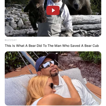
BUZZDAY
This Is What A Bear Did To The Man Who Saved A Bear Cub