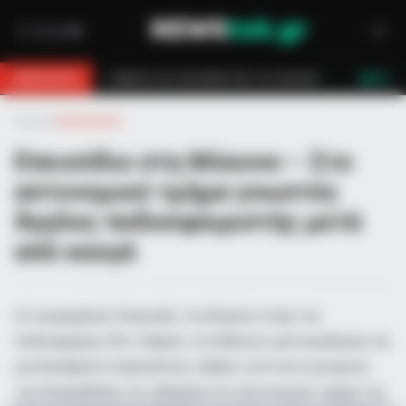
σβεστών τον έσωσαν!
Επίδομα 150€: Πότε πληρώνεται η έκτακτη ενίσχ
BREAKING
LIVE
Αρχική
»
Αστυνομικά
Επεισόδιο στη Μύκονο – Στο
αστυνομικό τμήμα γνωστός
Άγγλος ποδοσφαιριστής μετά
από καυγά
Οι ονειρεμένες διακοπές του Άγγλου σταρ του
ποδοσφαίρου, Άντι Κάρολ, στη Μύκονο μετατράπηκαν σε
μια δυσάρεστη περιπέτεια, καθώς η έντονη νυχτερινή
του διασκέδαση τον οδήγησε στο αστυνομικό τμήμα του