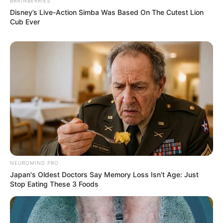
BRAINBERRIES
Disney’s Live-Action Simba Was Based On The Cutest Lion
Cub Ever
Θεσσαλονίκη: Τι αλλάζει στις
λεωφορειακές γραμμές με τη
λειτουργία της επέκτασης του Μετρό
στην Καλαμαριά
Τραγωδία στην Πάτρα: Πέθανε βρέφος
οκτώ ημερών στη ΜΕΘ του «Άγιος
Ανδρέας»
Δείτε όλες τις τελευταίες
Ειδήσεις
από την Ελλάδα και
NEUROMIND PRO
Japan's Oldest Doctors Say Memory Loss Isn't Age: Just
τον Κόσμο, τη στιγμή που συμβαίνουν, στο
Newstok.gr
.
Stop Eating These 3 Foods