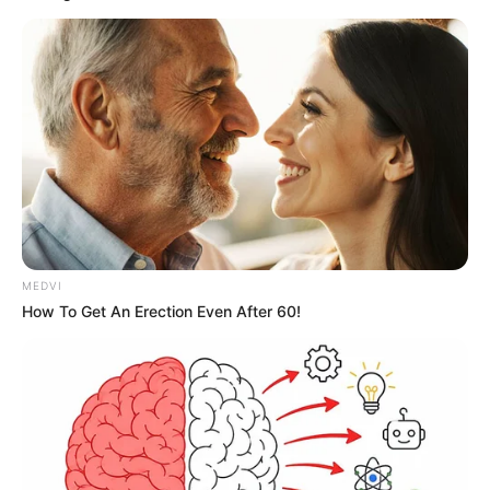
MEDVI
How To Get An Erection Even After 60!