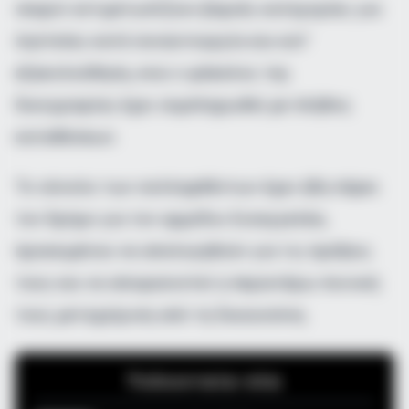
νεαροί αντιμετωπίζουν βαριές κατηγορίες για
ληστείες κατά συναυτουργία και κατ’
εξακολούθηση, ενώ ο φάκελος της
δικογραφίας έχει συμπληρωθεί με πλήθος
καταθέσεων.
Το σύνολο των συλληφθέντων έχει ήδη πάρει
τον δρόμο για τον αρμόδιο Εισαγγελέα,
προκειμένου να απολογηθούν για τις πράξεις
τους και να αποφασιστεί η περαιτέρω ποινική
τους μεταχείριση από τη δικαιοσύνη.
Τελευταία νέα