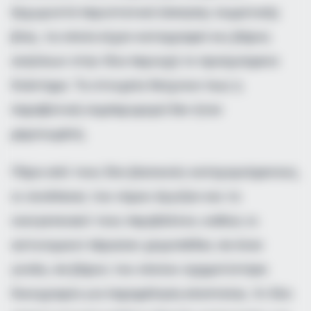
ξεχωριστά περιστατικά άσκησης σωματικής
βίας, τα οποία είχαν καταγραφεί εις βάρος
ανηλίκων στην ίδια περιοχή το προηγούμενο
διάστημα. Τα στοιχεία δείχνουν πως η
παραβατική συμπεριφορά δεν ήταν
μεμονωμένη.
Πέρα από τους δύο βασικούς κατηγορούμενους,
οι συνέπειες του νόμου άγγιξαν και το
οικογενειακό τους περιβάλλον, καθώς οι
αστυνομικοί πέρασαν χειροπέδες σε έναν
γονέα, σε βάρος του οποίου σχηματίστηκε
δικογραφία για παραμέληση εποπτείας. Οι δύο