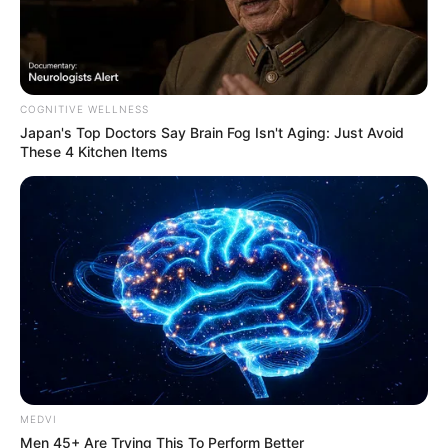
COGNITIVE WELLNESS
Japan's Top Doctors Say Bra​in Fo​g Isn't Aging: Just Avoid
These 4 Kitchen Items
MEDVI
Men 45+ Are Trying This To Perform Better