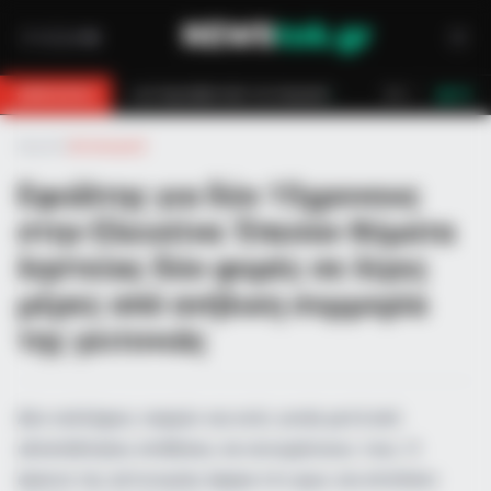
ον έσωσαν!
Επίδομα 150€: Πότε πληρώνεται η έκτακτη ενίσχυση για π
BREAKING
LIVE
Αρχική
»
Αστυνομικά
Εφιάλτης για δύο 15χρονους
στην Ελευσίνα: Έπεσαν θύματα
ληστείας δύο φορές σε λίγες
μέρες από ανήλικη συμμορία
της γειτονιάς
Δύο συλλήψεις νεαρών και ενός γονέα μετά από
αλλεπάλληλες επιθέσεις σε συνομηλίκους τους. Η
έρευνα της αστυνομίας έφερε στο φως και επιπλέον