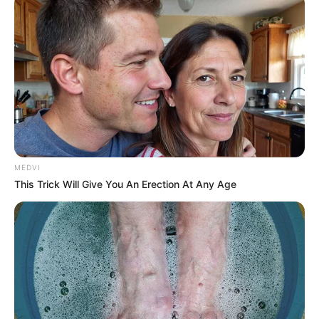
MEDVI
This Trick Will Give You An Erection At Any Age