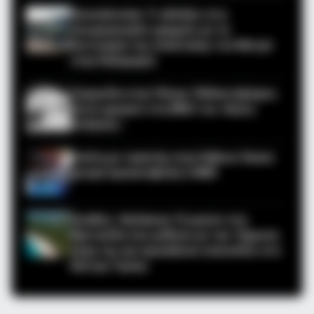
Θεσσαλονίκη: Τι αλλάζει στις
λεωφορειακές γραμμές με τη
λειτουργία της επέκτασης του Μετρό
στην Καλαμαριά
Τραγωδία στην Πάτρα: Πέθανε βρέφος
οκτώ ημερών στη ΜΕΘ του «Άγιος
Ανδρέας»
Απάτη με τρακτέρ στην Εύβοια: Έκανε
φτερά προκαταβολή 2.480€
Σκιάθος: Φυλάκιση 15 μηνών στη
Βρετανίδα που μέθυσε με την 15χρονη
κόρη της και προκάλεσε επεισόδιο στο
Κέντρο Υγείας