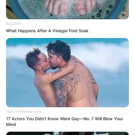
BUZZDAY
What Happens After A Vinegar Foot Soak
HEALTHYREHABCARE
17 Actors You Didn't Know Were Gay—No. 7 Will Blow Your
Mind