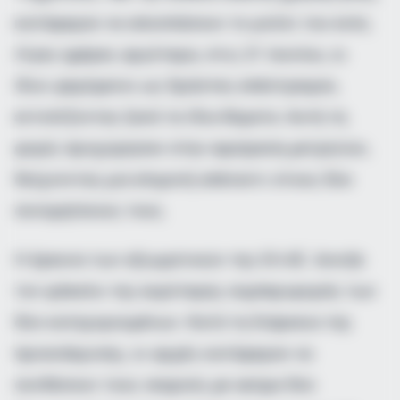
κατάφεραν να αποσπάσουν το ρολόι του ενός.
Λίγες ημέρες αργότερα, στις 21 Ιουνίου, οι
ίδιοι φερόμενοι ως δράστες επέστρεψαν,
εντοπίζοντας ξανά τα ίδια θύματα. Αυτή τη
φορά, προχώρησαν στην αφαίρεση μετρητών,
δείχνοντας μια επιμονή απέναντι στους δύο
συνομηλίκους τους.
Η έρευνα των αξιωματικών της ΕΛ.ΑΣ. άνοιξε
τον φάκελο της ευρύτερης συμπεριφοράς των
δύο κατηγορουμένων. Κατά τη διάρκεια της
προανάκρισης, οι αρχές κατάφεραν να
συνδέσουν τους νεαρούς με ακόμα δύο