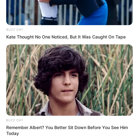
BUZZ DAY
Kate Thought No One Noticed, But It Was Caught On Tape
BUZZ DAY
Remember Albert? You Better Sit Down Before You See Him
Today