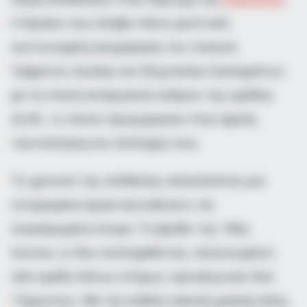
Η δράση τους έλαβε τέλος μετά από
συντονισμένη επιχείρηση του τοπικού
Τμήματος Δίωξης και Εξιχνίασης Εγκλημάτων,
με τη στενή συνεργασία ανδρών της ομάδας
ΔΙ.ΑΣ., οι οποίοι προχώρησαν στην άμεση
ταυτοποίηση και σύλληψή τους.
Το χρονικό της υπόθεσης αποκαλύπτει μια
στοχευμένη πρακτική απέναντι σε
συγκεκριμένα άτομα. Το βράδυ της 18ης
Ιουνίου, οι δύο συλληφθέντες, πλαισιωμένοι
από ομάδα άλλων ατόμων, προσέγγισαν δύο
15χρονους. Με την ευθεία απειλή χρήσης βίας,