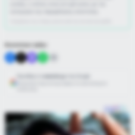
γονέας, ο οποίος είναι αντιμέτωπος με την
κατηγορία της παραμέλησης εποπτείας.
Η επιμέλεια της στήλης γίνεται από την συντακτική ομάδα
Κοινοποίησε άρθρο
Προσθήκη το
newstok.gr
στην Google
Ανακαλύψτε περισσότερα άρθρα στα αποτελέσματα
αναζήτησης.