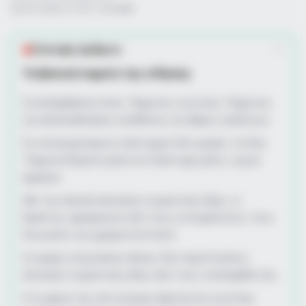
02/07/2026, 21:50 · 9:50 ΜΜ
Σύνοψη άρθρου
Τα βασικά σημεία της είδησης
Συνελήφθησαν ένας 14χρονος και ένας 15χρονος
για αλλεπάλληλες επιθέσεις σε βάρος ανηλίκων.
Οι κατηγορούμενοι λήστεψαν δύο φορές τα ίδια
15χρονα θύματα μέσα σε διάστημα μόλις τριών
ημερών.
Με την απειλή άσκησης σωματικής βίας, οι
δράστες αφαίρεσαν από τους συνομηλίκους τους
ένα ρολόι και χρηματικά ποσά.
Οι αρχές εξιχνίασαν άλλες δύο περιπτώσεις
άσκησης σωματικής βίας από τους συλληφθέντες.
Στα χέρια της αστυνομίας βρίσκεται και ένας