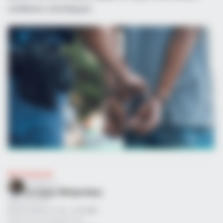
υποθέσεις ξυλοδαρμού.
Αστυνομικά
Επιμέλεια
NT
Σωτήρης Μπαρσάκης
Δημοσίευση
02/07/2026, 21:50 · 9:50 ΜΜ
Τελευταία ενημέρωση