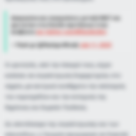
Δακρυγόνα και συγκρούσεις μεταξύ ΜΑΤ και
φοιτητών στη Σύνοδο πρυτάνεων στην
Ανάβυσσο
pic.twitter.com/MVpoIALBny
— Flash.gr (@flashgrofficial)
July 11, 2025
Οι φοιτητές, από την πλευρά τους, είχαν
καλέσει σε συγκέντρωση διαμαρτυρίας στο
σημείο, με κεντρικά συνθήματα την απόσυρση
του νομοσχεδίου και την ενίσχυση της
δημόσιας και δωρεάν Παιδείας.
Ως αποτέλεσμα της συγκέντρωσης και των
επεισοδίων, η Τροχαία προχώρησε σε διακοπή