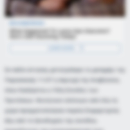
Σε πεδίο έντασης μετατράπηκε το μεσημέρι της
Παρασκευής 11/07 η περιοχή της Αναβύσσου,
όπου διεξάγεται η 102η Σύνοδος των
Πρυτάνεων. Φοιτητικοί σύλλογοι από όλη τη
χώρα πραγματοποίησαν πορεία διαμαρτυρίας
έξω από το ξενοδοχείο της συνόδου,