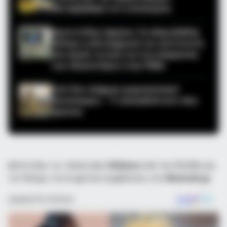
Μεταφέρθηκε στο νοσοκομείο
Αριστοτέλης Δαμίγος: Σε κλίμα βαθιάς
οδύνης η αποτέφρωση του συντονιστή
που έχασε τη ζωή του στη σύγκρουση
των ελικοπτέρων στην Ψάθα
Γιατί δεν υπήρχαν μικροσκοπικοί
δεινόσαυροι; – Τι αποκαλύπτουν νέες
έρευνες
Δείτε όλες τις τελευταίες
Ειδήσεις
από την Ελλάδα και
τον Κόσμο, τη στιγμή που συμβαίνουν, στο
Newstok.gr
.