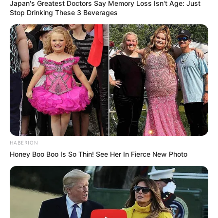
Japan's Greatest Doctors Say Memory Loss Isn't Age: Just
Stop Drinking These 3 Beverages
HABERION
Honey Boo Boo Is So Thin! See Her In Fierce New Photo