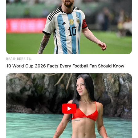
Διαρρήξεις τον Αύγουστο: Καρέ-καρέ η
Δράση των Συμμοριών
Ένας έλεγχος ρουτίνας στην Κακαβιά
οδήγησε στη σύλληψη φυγόποινου με
βαριά ποινή για υποθέσεις αλλοδαπών
BRAINBERRIES
10 World Cup 2026 Facts Every Football Fan Should Know
Δείτε όλες τις τελευταίες
Ειδήσεις
από την Ελλάδα και
τον Κόσμο, τη στιγμή που συμβαίνουν, στο
Newstok.gr
.