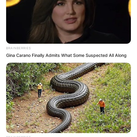
Κοινοποίησε άρθρο
Προσθήκη το
newstok.gr
στην Google
Ανακαλύψτε περισσότερα άρθρα στα αποτελέσματα
αναζήτησης.
BRAINBERRIES
Gina Carano Finally Admits What Some Suspected All Along