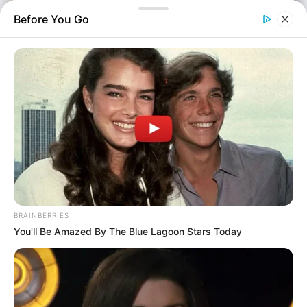
Before You Go
Αστυνομικά
Επιμέλεια
NT
Συντακτική Ομάδα
BRAINBERRIES
Δημοσίευση
You'll Be Amazed By The Blue Lagoon Stars Today
22/05/2026, 12:08 · 12:08 ΜΜ
Τελευταία ενημέρωση
22/05/2026, 12:08 · 12:08 ΜΜ