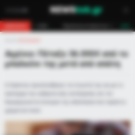
ουνό για 18χρονο στη Θάσο: Η κλήση στο 112 και η έγκαιρη επέμβαση των π
BREAKING
LIVE
Αρχική
»
Αστυνομικά
Αγρίνιο: Πέταξε 36.000€ από το
μπαλκόνι της μετά από απάτη
Οι δράστες προσποιήθηκαν τον λογιστή της και με το
πρόσχημα της κυβερνητικής κατάσχεσης και του
δορυφορικού εντοπισμού της απέσπασαν ένα τεράστιο
χρηματικό ποσό.