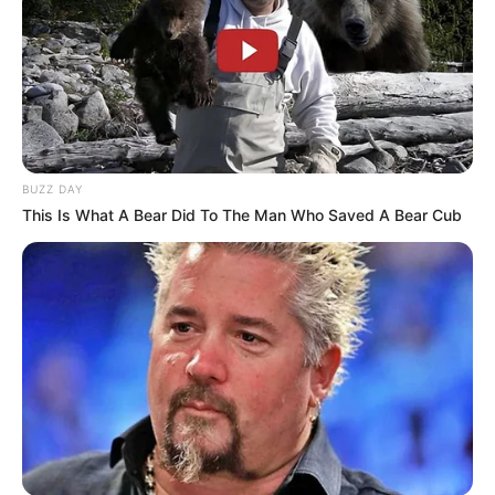
BUZZ DAY
This Is What A Bear Did To The Man Who Saved A Bear Cub