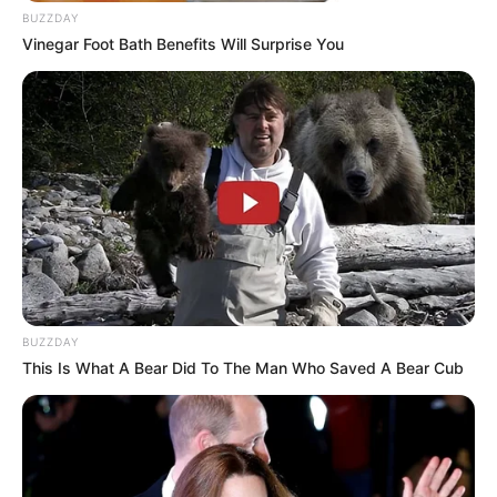
BUZZDAY
Vinegar Foot Bath Benefits Will Surprise You
BUZZDAY
This Is What A Bear Did To The Man Who Saved A Bear Cub