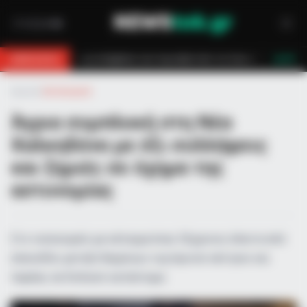
πυροσβεστών τον έσωσαν!
Επίδομα 150€: Πότε πληρώνεται η έκτακτη ε
BREAKING
LIVE
Αρχική
»
Αστυνομικά
Άγρια συμπλοκή στη Νέα
Χαλκηδόνα με έξι συλλήψεις
και ζημιές σε όχημα της
αστυνομίας
Στο νοσοκομείο με κάταγμα ένας 52χρονος έπειτα από
επεισόδιο μεταξύ θαμώνων νυχτερινού κέντρου και
παρέας σε διπλανό κατάστημα.