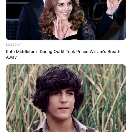
BUZZDAY
Kate Middleton's Daring Outfit Took Prince William's Breath
Away