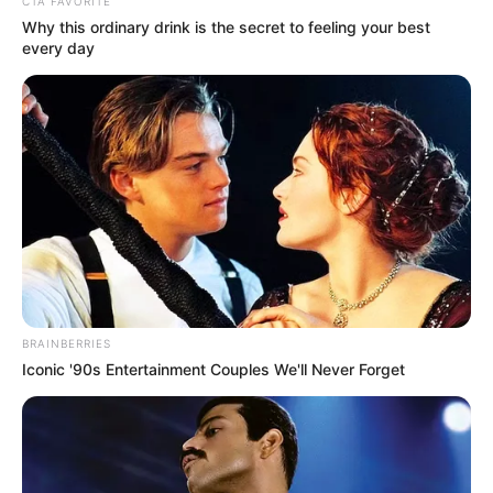
CTA FAVORITE
πόδι.
Why this ordinary drink is the secret to feeling your best
Η επιμέλεια της στήλης γίνεται από την συντακτική ομάδα
every day
Κοινοποίησε άρθρο
Προσθήκη το
newstok.gr
στην Google
Ανακαλύψτε περισσότερα άρθρα στα αποτελέσματα
αναζήτησης.
BRAINBERRIES
Iconic '90s Entertainment Couples We'll Never Forget