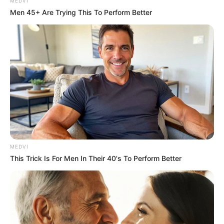
MEDVI
Men 45+ Are Trying This To Perform Better
MEDVI
This Trick Is For Men In Their 40's To Perform Better