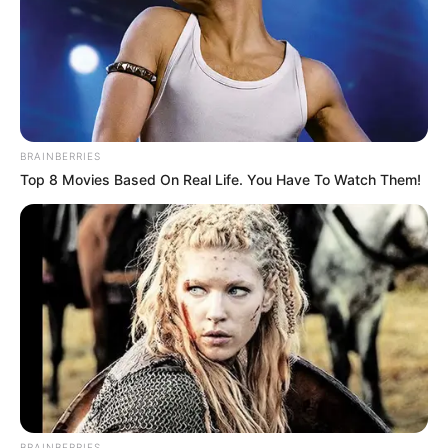
BRAINBERRIES
Top 8 Movies Based On Real Life. You Have To Watch Them!
Σκηνές χάους εκτυλίχθηκαν το βράδυ του
Σαββάτου (4/7) στη
Νέα Χαλκηδόνα
, όταν άγρια
συμπλοκή ξέσπασε ανάμεσα σε δύο παρέες
αλλοδαπών. Η ένταση πυροδοτήθηκε
BRAINBERRIES