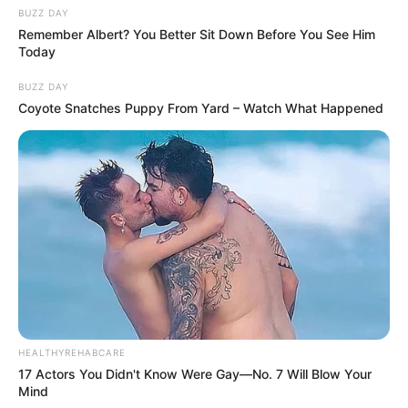
BUZZ DAY
Remember Albert? You Better Sit Down Before You See Him
Today
BUZZ DAY
Coyote Snatches Puppy From Yard – Watch What Happened
HEALTHYREHABCARE
17 Actors You Didn't Know Were Gay—No. 7 Will Blow Your
Mind