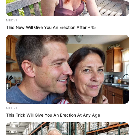
MEDVI
This New Will Give You An Erection After +45
MEDVI
This Trick Will Give You An Erection At Any Age