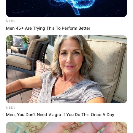
MEDVI
Men 45+ Are Trying This To Perform Better
MEDVI
Men, You Don't Need Viagra If You Do This Once A Day