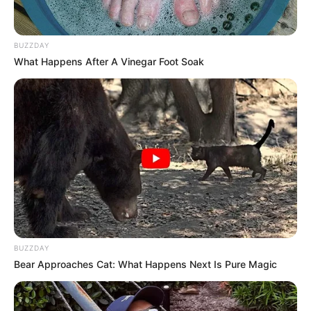
BUZZDAY
What Happens After A Vinegar Foot Soak
BUZZDAY
Bear Approaches Cat: What Happens Next Is Pure Magic