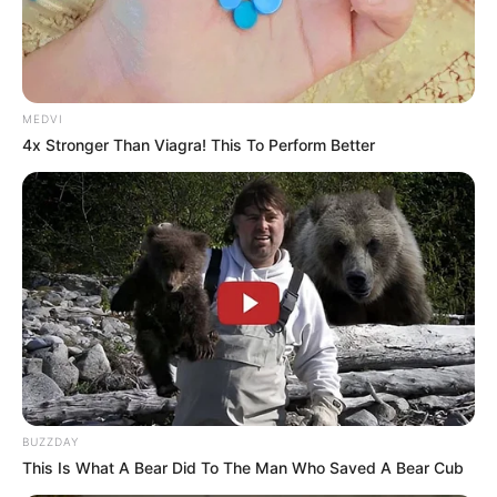
MEDVI
4x Stronger Than Viagra! This To Perform Better
BUZZDAY
This Is What A Bear Did To The Man Who Saved A Bear Cub