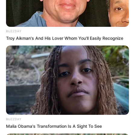
BUZZDAY
Troy Aikman's And His Lover Whom You'll Easily Recognize
BUZZDAY
Malia Obama's Transformation Is A Sight To See