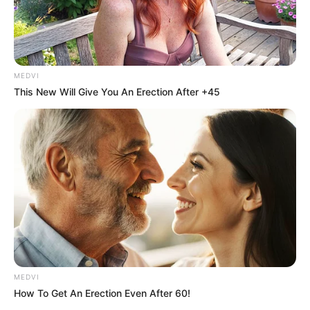
MEDVI
This New Will Give You An Erection After +45
MEDVI
How To Get An Erection Even After 60!