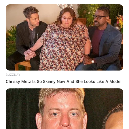
BUZZDAY
Chrissy Metz Is So Skinny Now And She Looks Like A Model