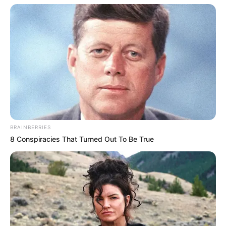
Δείτε όλες τις τελευταίες
Ειδήσεις
από την Ελλάδα και
τον Κόσμο, τη στιγμή που συμβαίνουν, στο
Newstok.gr
.
BRAINBERRIES
8 Conspiracies That Turned Out To Be True