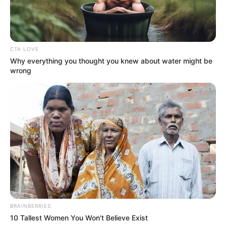
Τελευταία νέα
CTA LOVE
Μάστιγα οι απάτες – Πώς οι επιτήδειοι
Why everything you thought you knew about water might be
εξαπατούν τους πολίτες
wrong
Θλίψη στην Καστοριά: Βρήκαν νεκρή από
πυροβολισμό μια τεράστια αρκούδα 300
κιλών
Χειροπέδες σε 49χρονο φυγόδικο της
ρωσόφωνης μαφίας στην Αθήνα
Σπείρα είχε στήσει υπερσύγχρονα
εργαστήρια κάνναβης στην Αττική και
BRAINBERRIES
πουλούσε ναρκωτικά μέχρι και στην
10 Tallest Women You Won't Believe Exist
Πανεπιστημιούπολη