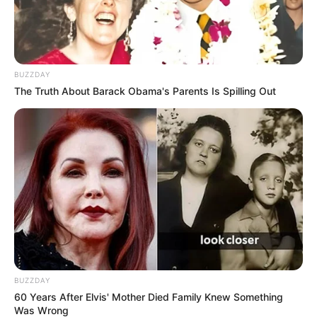
BUZZDAY
The Truth About Barack Obama's Parents Is Spilling Out
BUZZDAY
60 Years After Elvis' Mother Died Family Knew Something
Was Wrong