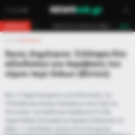
ουνό για 18χρονο στη Θάσο: Η κλήση στο 112 και η έγκαιρη επέμβαση των π
BREAKING
LIVE
Αρχική
»
Αστυνομικά
Άγιος Δημήτριος: Σύλληψη δύο
αλλοδαπών για παράβαση του
νόμου περί όπλων (Βίντεο)
Από το Τμήμα Εγκλημάτων κατά Ιδιοκτησίας της
Υποδιεύθυνσης Δίωξης Εγκλημάτων κατά Ζωής και
Ιδιοκτησίας της Διεύθυνσης Ασφάλειας Αττικής,
σχηματίσθηκε δικογραφία αυτόφωρης διαδικασίας σε
βάρος -2- αλλοδαπών, ηλικίας 43 και 45 χρονών,