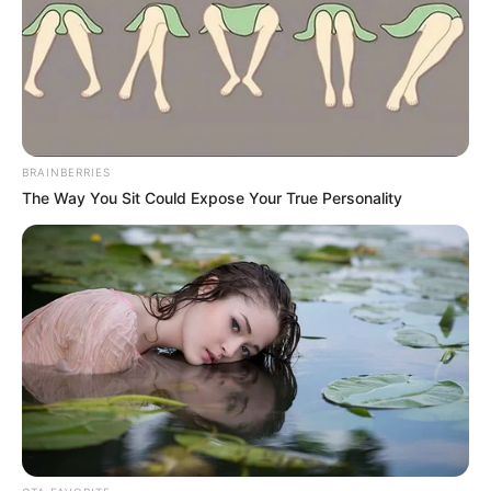
Τελευταία ενημέρωση
31/08/2024, 23:05 · 11:05 ΜΜ
Κοινοποίησε άρθρο
BRAINBERRIES
The Way You Sit Could Expose Your True Personality
Προσθήκη το
newstok.gr
στην Google
Ανακαλύψτε περισσότερα άρθρα στα αποτελέσματα
αναζήτησης.