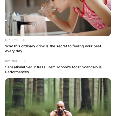
αρμόδια εισαγγελική Αρχή.
Σημειώνεται ότι, ο 43χρονος έχει απασχολήσει
στο παρελθόν για παράβαση του νόμου για τα
ναρκωτικά.
CTA FAVORITE
Why this ordinary drink is the secret to feeling your best
Οι έρευνες συνεχίζονται.
every day
BRAINBERRIES
Sensational Seductress: Demi Moore's Most Scandalous
Performances