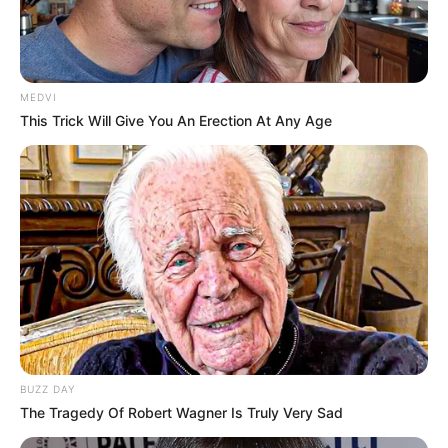
MEDVI
This Trick Will Give You An Erection At Any Age
BUZZ DAY
The Tragedy Of Robert Wagner Is Truly Very Sad