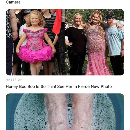
Camera
HABERION
Honey Boo Boo Is So Thin! See Her In Fierce New Photo